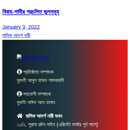
বিবাহ-শাদীর প্রচলিত ভুলসমূহ
January 3, 2022
মাসিক আদর্শ নারী
প্রতিষ্ঠাতা সম্পাদক
মুফতী আবুল হাসান শামসাবাদী
সহযোগী সম্পাদক
মুফতি সাঈদ আল হাসান
মাসিক আদর্শ নারী ভবন
১১/১, পুরানা পল্টন লাইন (এরিস্টো ফার্মার পূর্ব পাশে)