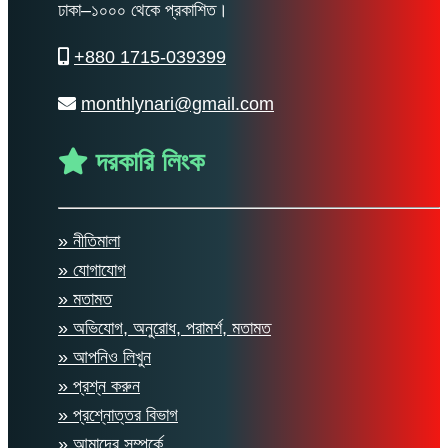
ঢাকা–১০০০ থেকে প্রকাশিত।
+880 1715-039399
monthlynari@gmail.com
দরকারি লিংক
» নীতিমালা
» যোগাযোগ
» মতামত
» অভিযোগ, অনুরোধ, পরামর্শ, মতামত
» আপনিও লিখুন
» প্রশ্ন করুন
» প্রশ্নোত্তর বিভাগ
» আমাদের সম্পর্কে