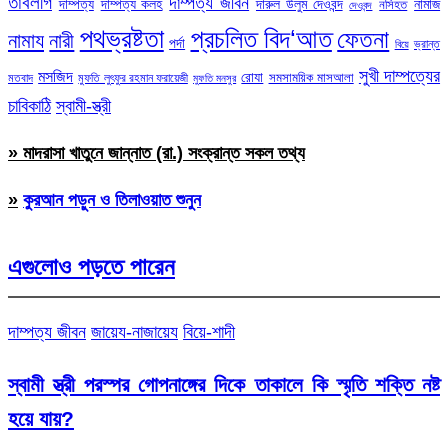
তাবলীগ
দাম্পত্য জীবন
দাম্পত্য
দাম্পত্য কলহ
দারুল উলুম দেওবন্দ
নামাজ
নসিহত
দেওবন্দ
পথভ্রষ্টতা
প্রচলিত বিদ‘আত
ফেতনা
নামায
নারী
পর্দা
ভ্রান্ত
বিয়ে
সুখী দাম্পত্যের
মসজিদ
রোযা
সমসাময়িক মাসআলা
মতবাদ
মুফতি লুৎফুর রহমান ফরায়েজী
মুফতি মনসুর
চাবিকাঠি
স্বামী-স্ত্রী
» মাদরাসা খাতুনে জান্নাত (রা.) সংক্রান্ত সকল তথ্য
»
কুরআন পড়ুন ও তিলাওয়াত শুনুন
এগুলোও পড়তে পারেন
দাম্পত্য জীবন
জায়েয-নাজায়েয
বিয়ে-শাদী
স্বামী স্ত্রী পরস্পর গোপনাঙ্গের দিকে তাকালে কি স্মৃতি শক্তি নষ্ট
হয়ে যায়?