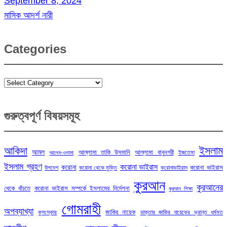
September 8, 2024
মাসিক আদর্শ নারী
Categories
Categories
গুরুত্বপূর্ণ বিষয়সমূহ
ইসলাম
আকিদা
আমল
আল্লামা তাকি উসমানি
আল্লামা বাবুনগরী
ইজতেমা
আলেম-ওলামা
ইসলাম গ্রহণ
করোনা ভাইরাস
করোনা
করোনা ভাইরাস
উপদেশ
করোনা থেকে মুক্তি
করোনাভাইরাস
কুরআন
কুরআনের
থেকে বাঁচতে
করোনা ভাইরাস সম্পর্কে ইসলামের নির্দেশনা
কুরআন শিক্ষা
গোমরাহী
অপব্যাখ্যা
জাকির নায়েক
কুসংস্কার
ডাক্তার জাকির নায়েকের ভ্রান্ত ধর্মমত