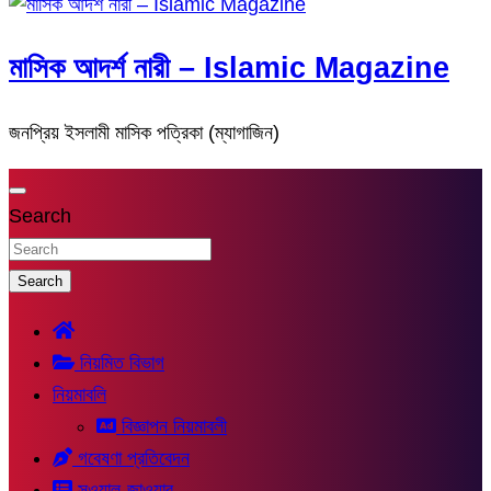
মাসিক আদর্শ নারী – Islamic Magazine
জনপ্রিয় ইসলামী মাসিক পত্রিকা (ম্যাগাজিন)
Search
Search
নিয়মিত বিভাগ
নিয়মাবলি
বিজ্ঞাপন নিয়মাবলী
গবেষণা প্রতিবেদন
সুওয়াল-জাওয়াব