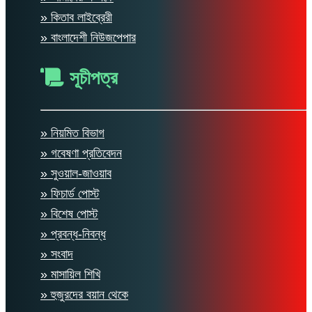
» কিতাব লাইব্রেরী
» বাংলাদেশী নিউজপেপার
সূচীপত্র
» নিয়মিত বিভাগ
» গবেষণা প্রতিবেদন
» সুওয়াল-জাওয়াব
» ফিচার্ড পোস্ট
» বিশেষ পোস্ট
» প্রবন্ধ-নিবন্ধ
» সংবাদ
» মাসায়িল শিখি
» হুজুরদের বয়ান থেকে