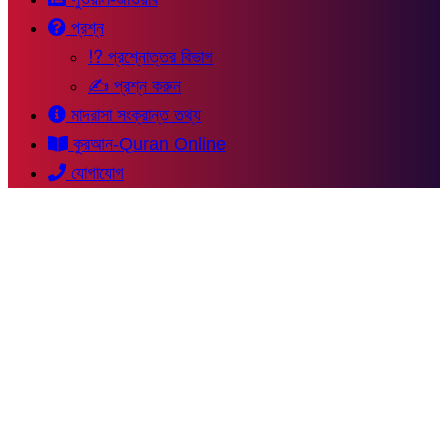
প্রশ্ন
⁉ প্রশ্নোত্তর বিভাগ
✍ প্রশ্ন করুন
মাদরাসা সংক্রান্ত তথ্য
কুরআন-Quran Online
যোগাযোগ