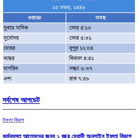
২৫ সফর, ১৪৪৮
ওয়াক্ত
সময়
সুবহে সাদিক
ভোর ৪:১০
সূর্যোদয়
ভোর ৫:৩১
যোহর
দুপুর ১২:০৪
আছর
বিকাল ৪:৪১
মাগরিব
সন্ধ্যা ৬:৩৭
এশা
রাত ৭:৫৮
সর্বশেষ আপডেট
ইফতা বিভাগ
কর্মব্যস্ত আলেমদের জন্য ১ বছর মেয়াদী অনলাইন ইফতা বিভাগ