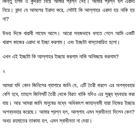
কিন্তু ইলম ও কুদরত নিয়ে আমার প্রশ্ন নেই। আমার প্রশ্ন হল এরাদা
নিয়ে। বান্দা যে আমলের ইরাদা করে, সেটাই কি আল্লাহর এরাদা হয় নাকি হয়
না?
উভয় দিকে খারাবী লাযেম আসে। আরো সহজভাবে বলতে গেলে আমি একটি
খারাপ কাজের এরাদা বা ইচ্ছা করলাম। এবং ইচ্ছাটা বাস্তাবায়িত হলো।
এখন এই ইচ্ছাটা কি আল্লাহর ইচ্ছায় করলাম নাকি অনিচ্ছায় করলাম?
২
আমরা যদি কোন জিনিসের ব্যাপারে জানি যে, এটি তৈরী করলে এর অপব্যবহার
বেশি হবে, তাহলে জিনিসটি তৈরী থেকে বিরত থাকি যদিও এর সুস্থ্য ব্যবহার করা
যায়। আর আমরা জানি মানুষের মধ্যে অধিকাংশ জাহান্নামী যারা নিজের ইচ্ছার
অপব্যবহার করেছে। আমার প্রশ্ন হল, আল্লাহ এমন স্বাধীনতা দিলেন কেন?
অথচ রহমাতের তাকাযা হল, এমন স্বাধীনতা না দেয়া।