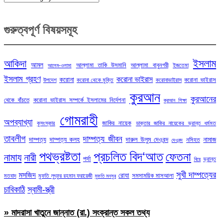
গুরুত্বপূর্ণ বিষয়সমূহ
ইসলাম
আকিদা
আমল
আল্লামা তাকি উসমানি
আল্লামা বাবুনগরী
ইজতেমা
আলেম-ওলামা
ইসলাম গ্রহণ
করোনা ভাইরাস
করোনা
করোনা ভাইরাস
উপদেশ
করোনা থেকে মুক্তি
করোনাভাইরাস
কুরআন
কুরআনের
থেকে বাঁচতে
করোনা ভাইরাস সম্পর্কে ইসলামের নির্দেশনা
কুরআন শিক্ষা
গোমরাহী
অপব্যাখ্যা
জাকির নায়েক
কুসংস্কার
ডাক্তার জাকির নায়েকের ভ্রান্ত ধর্মমত
তাবলীগ
দাম্পত্য জীবন
দাম্পত্য
দাম্পত্য কলহ
দারুল উলুম দেওবন্দ
নামাজ
নসিহত
দেওবন্দ
পথভ্রষ্টতা
প্রচলিত বিদ‘আত
ফেতনা
নামায
নারী
পর্দা
ভ্রান্ত
বিয়ে
সুখী দাম্পত্যের
মসজিদ
রোযা
সমসাময়িক মাসআলা
মতবাদ
মুফতি লুৎফুর রহমান ফরায়েজী
মুফতি মনসুর
চাবিকাঠি
স্বামী-স্ত্রী
» মাদরাসা খাতুনে জান্নাত (রা.) সংক্রান্ত সকল তথ্য