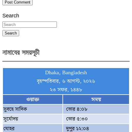
Search
Search
নামাযের সময়সূচী
Dhaka, Bangladesh
বৃহস্পতিবার, ৬ আগস্ট, ২০২৬
২৩ সফর, ১৪৪৮
ওয়াক্ত
সময়
সুবহে সাদিক
ভোর ৪:০৮
সূর্যোদয়
ভোর ৫:৩০
যোহর
দুপুর ১২:০৪