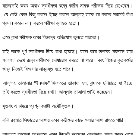
যাচ্ছেতাই করার অবাধ স্বাধীনতা রব্বে কারীম নামক পরীক্ষক দিয়ে রেখেছেন।
যে কেউ কোন কিছু করতে ইচ্ছে করলে আল্লাহ তাকে তা করতে সরাসরি বাঁধা
প্রদান করেন না। করলে পরীক্ষা ব্যাহত হতো।
এতে বান্দা পরীক্ষক রবের বিরুদ্ধে অভিযোগ তুলতে পারতো।
তাই তাকে পূর্ণ স্বাধীনতা দিয়ে রাখা হয়েছে। যাতে করে হাশরের ময়দানে তার
ফলাফল দেখে রব্বে কারীমকে দোষারোপ করতে না পারে। বরং নিজের কৃতকর্মের
জন্য নিজেই যিম্মাদার সাব্যস্ত হতে পারে।
আল্লাহ তাআলার “ইনসাফ” সিফাতের তাকাযা হল, বান্দাকে দুনিয়াতে যা ইচ্ছে
তাই করতে স্বাধীনতা দিয়ে রাখা। আল্লাহ তাআলা তা’ই করেছেন।
সুতরাং এ বিষয়ে প্রশ্ন করাটা অযৌক্তিক।
বাকি রহমাত সিফাতের আশায় রব্বে কারীমের কাছে ক্ষমার আশা রাখতে পারি।
আল্লাহ তাআলা আপনাকে এসব উদ্ভট প্রশ্নের বেড়াজাল থেকে মুক্ত রেখে