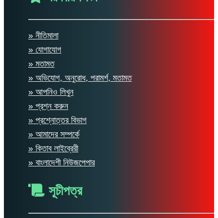
» নীতিমালা
» যোগাযোগ
» মতামত
» অভিযোগ, অনুরোধ, পরামর্শ, মতামত
» আপনিও লিখুন
» প্রশ্ন করুন
» প্রশ্নোত্তর বিভাগ
» আমাদের সম্পর্কে
» কিতাব লাইব্রেরী
» বাংলাদেশী নিউজপেপার
সূচীপত্র