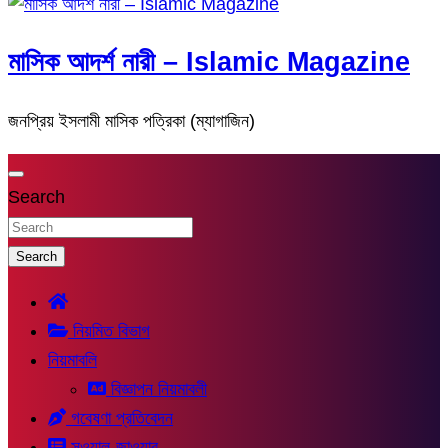
মাসিক আদর্শ নারী – Islamic Magazine
জনপ্রিয় ইসলামী মাসিক পত্রিকা (ম্যাগাজিন)
Search
Search
নিয়মিত বিভাগ
নিয়মাবলি
বিজ্ঞাপন নিয়মাবলী
গবেষণা প্রতিবেদন
সুওয়াল-জাওয়াব