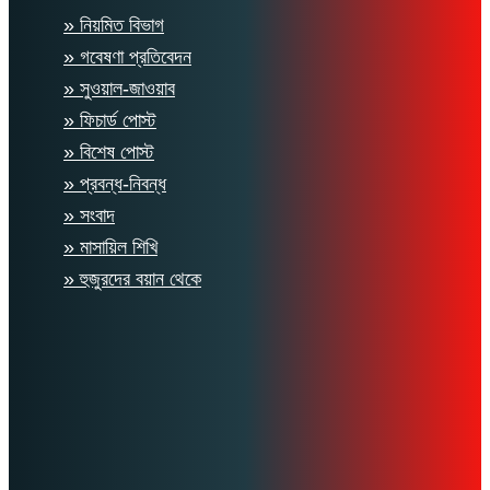
» নিয়মিত বিভাগ
» গবেষণা প্রতিবেদন
» সুওয়াল-জাওয়াব
» ফিচার্ড পোস্ট
» বিশেষ পোস্ট
» প্রবন্ধ-নিবন্ধ
» সংবাদ
» মাসায়িল শিখি
» হুজুরদের বয়ান থেকে