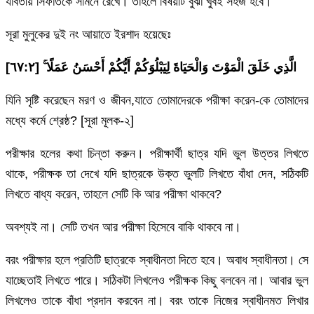
যাবতীয় সিফাতকে সামনে রেখে। তাহলে বিষয়টি বুঝা খুবই সহজ হবে।
সূরা মুলুকের দুই নং আয়াতে ইরশাদ হয়েছেঃ
[٦٧:٢]
ۚ
الَّذِي خَلَقَ الْمَوْتَ وَالْحَيَاةَ لِيَبْلُوَكُمْ أَيُّكُمْ أَحْسَنُ عَمَلًا
যিনি সৃষ্টি করেছেন মরণ ও জীবন,যাতে তোমাদেরকে পরীক্ষা করেন-কে তোমাদের
মধ্যে কর্মে শ্রেষ্ঠ? [সূরা মূলক-২]
পরীক্ষার হলের কথা চিন্তা করুন। পরীক্ষার্থী ছাত্র যদি ভুল উত্তর লিখতে
থাকে, পরীক্ষক তা দেখে যদি ছাত্রকে উক্ত ভুলটি লিখতে বাঁধা দেন, সঠিকটি
লিখতে বাধ্য করেন, তাহলে সেটি কি আর পরীক্ষা থাকবে?
অবশ্যই না। সেটি তখন আর পরীক্ষা হিসেবে বাকি থাকবে না।
বরং পরীক্ষার হলে প্রতিটি ছাত্রকে স্বাধীনতা দিতে হবে। অবাধ স্বাধীনতা। সে
যাচ্ছেতাই লিখতে পারে। সঠিকটা লিখলেও পরীক্ষক কিছু বলবেন না। আবার ভুল
লিখলেও তাকে বাঁধা প্রদান করবেন না। বরং তাকে নিজের স্বাধীনমত লিখার