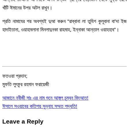
খাঁটি ঈমানের উপর অটল রাখুন।
প্রতি নামাযের পর অবশ্যই দুআ করুন “রাব্বানা লা তুযিগ কুলূবানা বা’দা ইজ
হাদাইতানা, ওয়াহাবলানা মিনলাদুনকা রাহমাহ, ইন্নাকা আন্তাল ওয়াহহাব”।
ফতওয়া প্রদান;
মুফতি লুৎফুর রহমান ফরায়েজী
আজানে নবীজী সাঃ এর নাম শুনে আঙ্গুল চুম্বন বিদআত!
Post
ঈসালে সওয়াবের কতিপয় সুন্নাহ সম্মত পদ্ধতি!
navigation
Leave a Reply