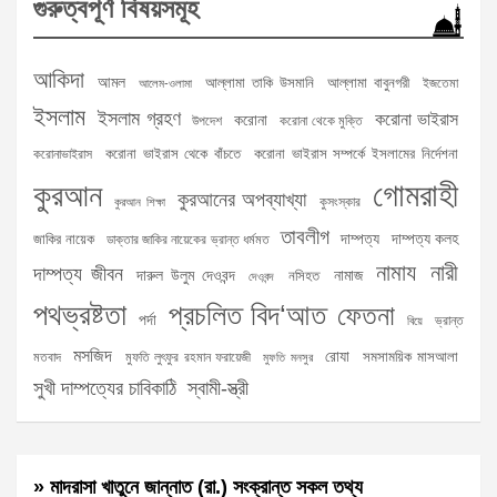
গুরুত্বপূর্ণ বিষয়সমূহ
আকিদা
আমল
আল্লামা তাকি উসমানি
আল্লামা বাবুনগরী
ইজতেমা
আলেম-ওলামা
ইসলাম
ইসলাম গ্রহণ
করোনা ভাইরাস
করোনা
উপদেশ
করোনা থেকে মুক্তি
করোনা ভাইরাস থেকে বাঁচতে
করোনা ভাইরাস সম্পর্কে ইসলামের নির্দেশনা
করোনাভাইরাস
গোমরাহী
কুরআন
কুরআনের অপব্যাখ্যা
কুসংস্কার
কুরআন শিক্ষা
তাবলীগ
দাম্পত্য
দাম্পত্য কলহ
জাকির নায়েক
ডাক্তার জাকির নায়েকের ভ্রান্ত ধর্মমত
নামায
নারী
দাম্পত্য জীবন
দারুল উলুম দেওবন্দ
নামাজ
নসিহত
দেওবন্দ
পথভ্রষ্টতা
প্রচলিত বিদ‘আত
ফেতনা
পর্দা
ভ্রান্ত
বিয়ে
মসজিদ
রোযা
সমসাময়িক মাসআলা
মতবাদ
মুফতি লুৎফুর রহমান ফরায়েজী
মুফতি মনসুর
সুখী দাম্পত্যের চাবিকাঠি
স্বামী-স্ত্রী
» মাদরাসা খাতুনে জান্নাত (রা.) সংক্রান্ত সকল তথ্য