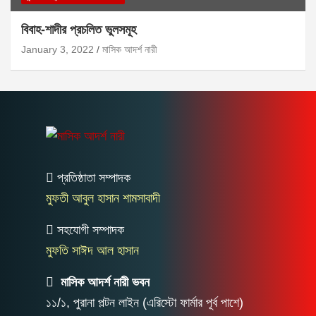
বিবাহ-শাদীর প্রচলিত ভুলসমূহ
January 3, 2022
মাসিক আদর্শ নারী
প্রতিষ্ঠাতা সম্পাদক
মুফতী আবুল হাসান শামসাবাদী
সহযোগী সম্পাদক
মুফতি সাঈদ আল হাসান
মাসিক আদর্শ নারী ভবন
১১/১, পুরানা পল্টন লাইন (এরিস্টো ফার্মার পূর্ব পাশে)