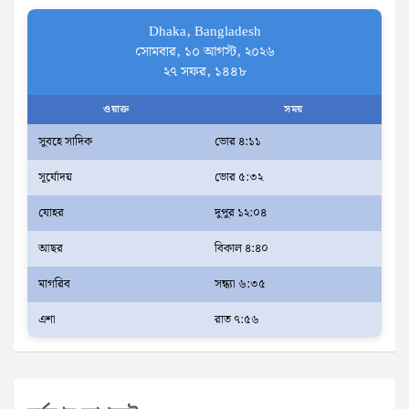
Dhaka, Bangladesh
সোমবার, ১০ আগস্ট, ২০২৬
২৭ সফর, ১৪৪৮
ওয়াক্ত
সময়
সুবহে সাদিক
ভোর ৪:১১
সূর্যোদয়
ভোর ৫:৩২
যোহর
দুপুর ১২:০৪
আছর
বিকাল ৪:৪০
মাগরিব
সন্ধ্যা ৬:৩৫
এশা
রাত ৭:৫৬