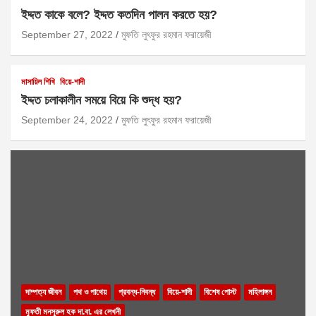
ইদ্দত কাকে বলে? ইদ্দত কতদিন পালন করতে হয়?
September 27, 2022
মুফতি লুৎফুর রহমান ফরায়েজী
মাসায়িল শিখি
বিয়ে-শাদী
ইদ্দত চলাকালীন সময়ে বিয়ে কি শুদ্ধ হয়?
September 24, 2022
মুফতি লুৎফুর রহমান ফরায়েজী
দাম্পত্য জীবন
পথ ও পাথেয়
প্রবন্ধ-নিবন্ধ
বিয়ে-শাদী
বিশেষ পোস্ট
মহিলাঙ্গন
মুফতী মনসূরুল হক দা.বা. এর লেখনী