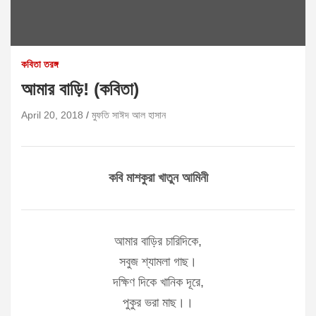
কবিতা তরঙ্গ
আমার বাড়ি! (কবিতা)
April 20, 2018
মুফতি সাঈদ আল হাসান
কবি মাশকুরা খাতুন আমিনী
আমার বাড়ির চারিদিকে,
সবুজ শ্যামলা গাছ।
দক্ষিণ দিকে খানিক দূরে,
পুকুর ভরা মাছ।।