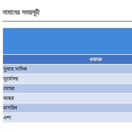
নামাযের সময়সূচী
ওয়াক্ত
সুবহে সাদিক
সূর্যোদয়
যোহর
আছর
মাগরিব
এশা