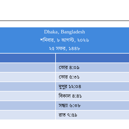
Dhaka, Bangladesh
শনিবার, ৮ আগস্ট, ২০২৬
২৫ সফর, ১৪৪৮
ভোর ৪:০৯
ভোর ৫:৩১
দুপুর ১২:০৪
বিকাল ৪:৪১
সন্ধ্যা ৬:৩৮
রাত ৭:৫৯