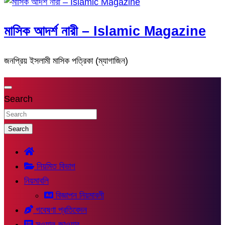
মাসিক আদর্শ নারী – Islamic Magazine
জনপ্রিয় ইসলামী মাসিক পত্রিকা (ম্যাগাজিন)
Search
Search
নিয়মিত বিভাগ
নিয়মাবলি
বিজ্ঞাপন নিয়মাবলী
গবেষণা প্রতিবেদন
সুওয়াল-জাওয়াব