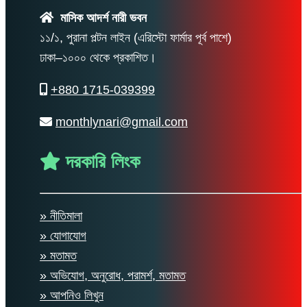
মাসিক আদর্শ নারী ভবন
১১/১, পুরানা পল্টন লাইন (এরিস্টো ফার্মার পূর্ব পাশে)
ঢাকা–১০০০ থেকে প্রকাশিত।
+880 1715-039399
monthlynari@gmail.com
দরকারি লিংক
» নীতিমালা
» যোগাযোগ
» মতামত
» অভিযোগ, অনুরোধ, পরামর্শ, মতামত
» আপনিও লিখুন