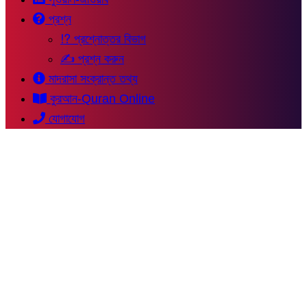
প্রশ্ন
⁉ প্রশ্নোত্তর বিভাগ
✍ প্রশ্ন করুন
মাদরাসা সংক্রান্ত তথ্য
কুরআন-Quran Online
যোগাযোগ