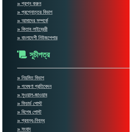
» প্রশ্ন করুন
» প্রশ্নোত্তর বিভাগ
» আমাদের সম্পর্কে
» কিতাব লাইব্রেরী
» বাংলাদেশী নিউজপেপার
সূচীপত্র
» নিয়মিত বিভাগ
» গবেষণা প্রতিবেদন
» সুওয়াল-জাওয়াব
» ফিচার্ড পোস্ট
» বিশেষ পোস্ট
» প্রবন্ধ-নিবন্ধ
» সংবাদ