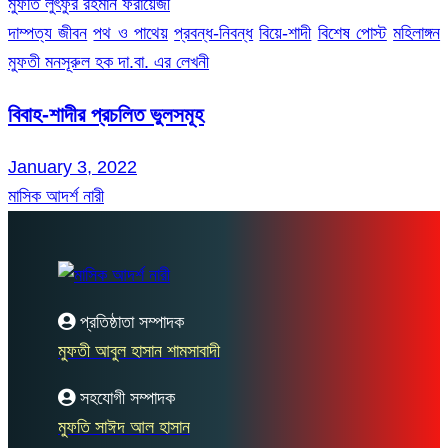
মুফতি লুৎফুর রহমান ফরায়েজী
দাম্পত্য জীবন
পথ ও পাথেয়
প্রবন্ধ-নিবন্ধ
বিয়ে-শাদী
বিশেষ পোস্ট
মহিলাঙ্গন
মুফতী মনসূরুল হক দা.বা. এর লেখনী
বিবাহ-শাদীর প্রচলিত ভুলসমূহ
January 3, 2022
মাসিক আদর্শ নারী
প্রতিষ্ঠাতা সম্পাদক
মুফতী আবুল হাসান শামসাবাদী
সহযোগী সম্পাদক
মুফতি সাঈদ আল হাসান