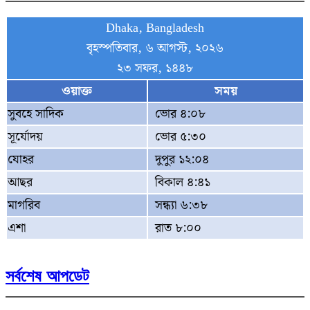
Dhaka, Bangladesh
বৃহস্পতিবার, ৬ আগস্ট, ২০২৬
২৩ সফর, ১৪৪৮
ওয়াক্ত
সময়
সুবহে সাদিক
ভোর ৪:০৮
সূর্যোদয়
ভোর ৫:৩০
যোহর
দুপুর ১২:০৪
আছর
বিকাল ৪:৪১
মাগরিব
সন্ধ্যা ৬:৩৮
এশা
রাত ৮:০০
সর্বশেষ আপডেট