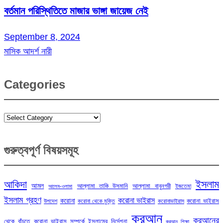
বর্তমান পরিস্থিতিতে মাজার ভাঙ্গা জায়েজ নেই
September 8, 2024
মাসিক আদর্শ নারী
Categories
Categories
গুরুত্বপূর্ণ বিষয়সমূহ
ইসলাম
আকিদা
আমল
আল্লামা তাকি উসমানি
আল্লামা বাবুনগরী
ইজতেমা
আলেম-ওলামা
ইসলাম গ্রহণ
করোনা ভাইরাস
করোনা
করোনা ভাইরাস
উপদেশ
করোনা থেকে মুক্তি
করোনাভাইরাস
কুরআন
কুরআনের
থেকে বাঁচতে
করোনা ভাইরাস সম্পর্কে ইসলামের নির্দেশনা
কুরআন শিক্ষা