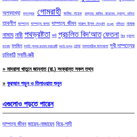
গোমরাহী
অপব্যাখ্যা
জাকির নায়েক
কুসংস্কার
ডাক্তার জাকির নায়েকের ভ্রান্ত ধর্মমত
তাবলীগ
দাম্পত্য জীবন
দাম্পত্য
দাম্পত্য কলহ
দারুল উলুম দেওবন্দ
নামাজ
নসিহত
দেওবন্দ
পথভ্রষ্টতা
প্রচলিত বিদ‘আত
ফেতনা
নামায
নারী
পর্দা
ভ্রান্ত
বিয়ে
সুখী দাম্পত্যের
মসজিদ
রোযা
সমসাময়িক মাসআলা
মতবাদ
মুফতি লুৎফুর রহমান ফরায়েজী
মুফতি মনসুর
চাবিকাঠি
স্বামী-স্ত্রী
» মাদরাসা খাতুনে জান্নাত (রা.) সংক্রান্ত সকল তথ্য
»
কুরআন পড়ুন ও তিলাওয়াত শুনুন
এগুলোও পড়তে পারেন
দাম্পত্য জীবন
জায়েয-নাজায়েয
বিয়ে-শাদী