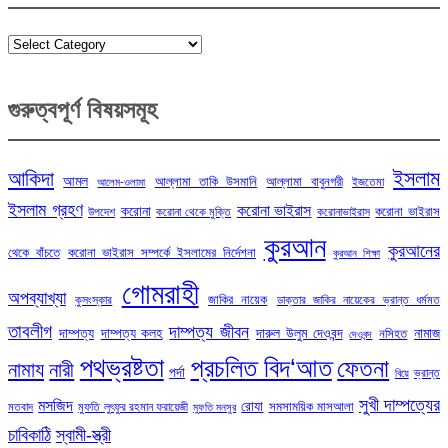
Categories
গুরুত্বপূর্ণ বিষয়সমূহ
ইসলাম
আকিদা
আমল
আল্লামা তাকি উসমানি
আল্লামা বাবুনগরী
ইজতেমা
আলেম-ওলামা
ইসলাম গ্রহণ
করোনা ভাইরাস
করোনা
করোনা ভাইরাস
উপদেশ
করোনা থেকে মুক্তি
করোনাভাইরাস
কুরআন
কুরআনের
থেকে বাঁচতে
করোনা ভাইরাস সম্পর্কে ইসলামের নির্দেশনা
কুরআন শিক্ষা
গোমরাহী
অপব্যাখ্যা
জাকির নায়েক
কুসংস্কার
ডাক্তার জাকির নায়েকের ভ্রান্ত ধর্মমত
তাবলীগ
দাম্পত্য জীবন
দাম্পত্য
দাম্পত্য কলহ
দারুল উলুম দেওবন্দ
নামাজ
নসিহত
দেওবন্দ
পথভ্রষ্টতা
প্রচলিত বিদ‘আত
ফেতনা
নামায
নারী
পর্দা
ভ্রান্ত
বিয়ে
সুখী দাম্পত্যের
মসজিদ
রোযা
সমসাময়িক মাসআলা
মতবাদ
মুফতি লুৎফুর রহমান ফরায়েজী
মুফতি মনসুর
চাবিকাঠি
স্বামী-স্ত্রী