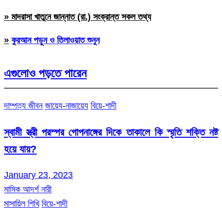
» মাদরাসা খাতুনে জান্নাত (রা.) সংক্রান্ত সকল তথ্য
»
কুরআন পড়ুন ও তিলাওয়াত শুনুন
এগুলোও পড়তে পারেন
দাম্পত্য জীবন
জায়েয-নাজায়েয
বিয়ে-শাদী
স্বামী স্ত্রী পরস্পর গোপনাঙ্গের দিকে তাকালে কি স্মৃতি শক্তি নষ্ট
হয়ে যায়?
January 23, 2023
মাসিক আদর্শ নারী
মাসায়িল শিখি
বিয়ে-শাদী