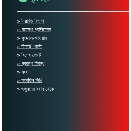
» নিয়মিত বিভাগ
» গবেষণা প্রতিবেদন
» সুওয়াল-জাওয়াব
» ফিচার্ড পোস্ট
» বিশেষ পোস্ট
» প্রবন্ধ-নিবন্ধ
» সংবাদ
» মাসায়িল শিখি
» হুজুরদের বয়ান থেকে