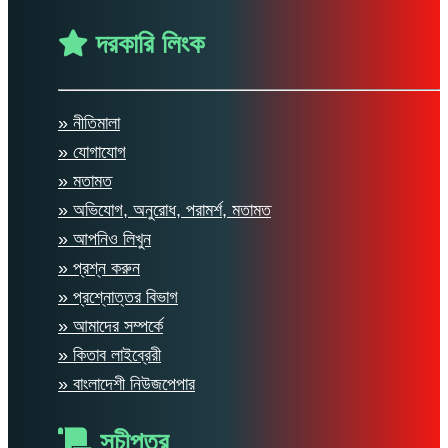
দরকারি লিংক
» নীতিমালা
» যোগাযোগ
» মতামত
» অভিযোগ, অনুরোধ, পরামর্শ, মতামত
» আপনিও লিখুন
» প্রশ্ন করুন
» প্রশ্নোত্তর বিভাগ
» আমাদের সম্পর্কে
» কিতাব লাইব্রেরী
» বাংলাদেশী নিউজপেপার
সূচীপত্র