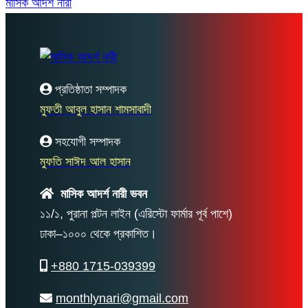
মাসিক আদর্শ নারী
প্রতিষ্ঠাতা সম্পাদক
মুফতী আবুল হাসান শামসাবাদী
সহযোগী সম্পাদক
মুফতি সাঈদ আল হাসান
মাসিক আদর্শ নারী ভবন
১১/১, পুরানা পল্টন লাইন (এরিস্টো ফার্মার পূর্ব পাশে)
ঢাকা–১০০০ থেকে প্রকাশিত।
+880 1715-039399
monthlynari@gmail.com