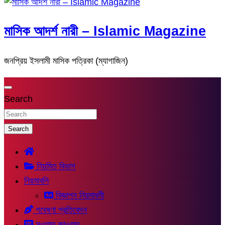
মাসিক আদর্শ নারী – Islamic Magazine
জনপ্রিয় ইসলামী মাসিক পত্রিকা (ম্যাগাজিন)
Search
Search
নিয়মিত বিভাগ
নিয়মাবলি
বিজ্ঞাপন নিয়মাবলী
গবেষণা প্রতিবেদন
সুওয়াল-জাওয়াব