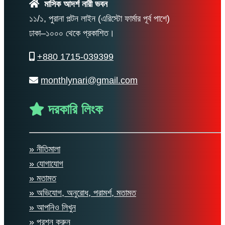
মাসিক আদর্শ নারী ভবন
১১/১, পুরানা পল্টন লাইন (এরিস্টো ফার্মার পূর্ব পাশে)
ঢাকা–১০০০ থেকে প্রকাশিত।
+880 1715-039399
monthlynari@gmail.com
দরকারি লিংক
» নীতিমালা
» যোগাযোগ
» মতামত
» অভিযোগ, অনুরোধ, পরামর্শ, মতামত
» আপনিও লিখুন
» প্রশ্ন করুন