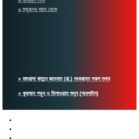
» মাসায়িল শিখি
» হুজুরদের বয়ান থেকে
» মাদরাসা খাতুনে জান্নাত (রা.) সংক্রান্ত সকল তথ্য
» কুরআন পড়ুন ও তিলাওয়াত শুনুন (অনলাইন)