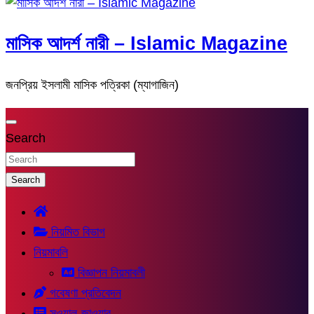
মাসিক আদর্শ নারী – Islamic Magazine
জনপ্রিয় ইসলামী মাসিক পত্রিকা (ম্যাগাজিন)
Search
Search
নিয়মিত বিভাগ
নিয়মাবলি
বিজ্ঞাপন নিয়মাবলী
গবেষণা প্রতিবেদন
সুওয়াল-জাওয়াব