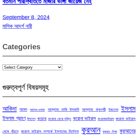
বর্তমান পরিস্থিতিতে মাজার ভাঙ্গা জায়েজ নেই
September 8, 2024
মাসিক আদর্শ নারী
Categories
Categories
গুরুত্বপূর্ণ বিষয়সমূহ
ইসলাম
আকিদা
আমল
আল্লামা তাকি উসমানি
আল্লামা বাবুনগরী
ইজতেমা
আলেম-ওলামা
ইসলাম গ্রহণ
করোনা ভাইরাস
করোনা
করোনা ভাইরাস
উপদেশ
করোনা থেকে মুক্তি
করোনাভাইরাস
কুরআন
কুরআনের
থেকে বাঁচতে
করোনা ভাইরাস সম্পর্কে ইসলামের নির্দেশনা
কুরআন শিক্ষা