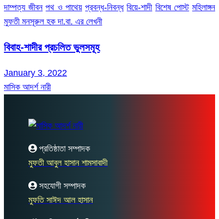
দাম্পত্য জীবন
পথ ও পাথেয়
প্রবন্ধ-নিবন্ধ
বিয়ে-শাদী
বিশেষ পোস্ট
মহিলাঙ্গন
মুফতী মনসূরুল হক দা.বা. এর লেখনী
বিবাহ-শাদীর প্রচলিত ভুলসমূহ
January 3, 2022
মাসিক আদর্শ নারী
প্রতিষ্ঠাতা সম্পাদক
মুফতী আবুল হাসান শামসাবাদী
সহযোগী সম্পাদক
মুফতি সাঈদ আল হাসান