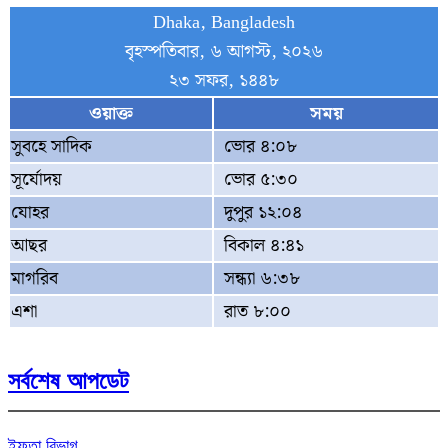
Dhaka, Bangladesh
বৃহস্পতিবার, ৬ আগস্ট, ২০২৬
২৩ সফর, ১৪৪৮
ওয়াক্ত
সময়
সুবহে সাদিক
ভোর ৪:০৮
সূর্যোদয়
ভোর ৫:৩০
যোহর
দুপুর ১২:০৪
আছর
বিকাল ৪:৪১
মাগরিব
সন্ধ্যা ৬:৩৮
এশা
রাত ৮:০০
সর্বশেষ আপডেট
ইফতা বিভাগ