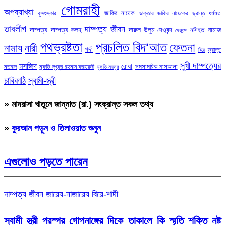
গোমরাহী
অপব্যাখ্যা
জাকির নায়েক
কুসংস্কার
ডাক্তার জাকির নায়েকের ভ্রান্ত ধর্মমত
তাবলীগ
দাম্পত্য জীবন
দাম্পত্য
দাম্পত্য কলহ
দারুল উলুম দেওবন্দ
নামাজ
নসিহত
দেওবন্দ
পথভ্রষ্টতা
প্রচলিত বিদ‘আত
ফেতনা
নামায
নারী
পর্দা
ভ্রান্ত
বিয়ে
সুখী দাম্পত্যের
মসজিদ
রোযা
সমসাময়িক মাসআলা
মতবাদ
মুফতি লুৎফুর রহমান ফরায়েজী
মুফতি মনসুর
চাবিকাঠি
স্বামী-স্ত্রী
» মাদরাসা খাতুনে জান্নাত (রা.) সংক্রান্ত সকল তথ্য
»
কুরআন পড়ুন ও তিলাওয়াত শুনুন
এগুলোও পড়তে পারেন
দাম্পত্য জীবন
জায়েয-নাজায়েয
বিয়ে-শাদী
স্বামী স্ত্রী পরস্পর গোপনাঙ্গের দিকে তাকালে কি স্মৃতি শক্তি নষ্ট