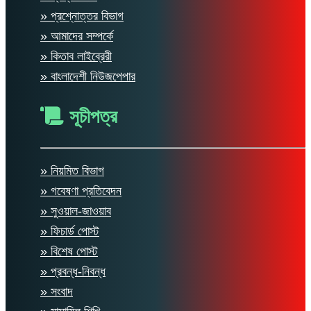
» প্রশ্নোত্তর বিভাগ
» আমাদের সম্পর্কে
» কিতাব লাইব্রেরী
» বাংলাদেশী নিউজপেপার
সূচীপত্র
» নিয়মিত বিভাগ
» গবেষণা প্রতিবেদন
» সুওয়াল-জাওয়াব
» ফিচার্ড পোস্ট
» বিশেষ পোস্ট
» প্রবন্ধ-নিবন্ধ
» সংবাদ