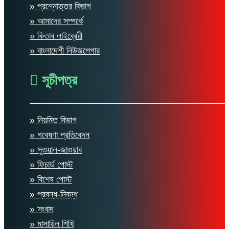
» প্রশ্নোত্তর বিভাগ
» আমাদের সম্পর্কে
» কিতাব লাইব্রেরী
» বাংলাদেশী নিউজপেপার
সূচীপত্র
» নিয়মিত বিভাগ
» গবেষণা প্রতিবেদন
» সুওয়াল-জাওয়াব
» ফিচার্ড পোস্ট
» বিশেষ পোস্ট
» প্রবন্ধ-নিবন্ধ
» সংবাদ
» মাসায়িল শিখি