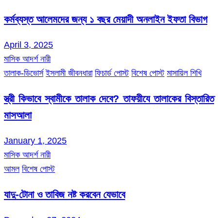
কর্মব্যস্ত আলেমদের জন্য ১ বছর মেয়াদী অনলাইন ইফতা বিভাগ
April 3, 2025
মাসিক আদর্শ নারী
তালাক-ডিভোর্স
ইসলামী জীবনধারা
ফিচার্ড পোস্ট
বিশেষ পোস্ট
মাসায়িল শিখি
স্ত্রী কিভাবে স্বামীকে তালাক দেবে? তাফয়ীযে তালাকের বিস্তারিত
মাসআলা
January 1, 2025
মাসিক আদর্শ নারী
আমল
বিশেষ পোস্ট
যাদু-টোনা ও তাবিজ নষ্ট করবেন যেভাবে