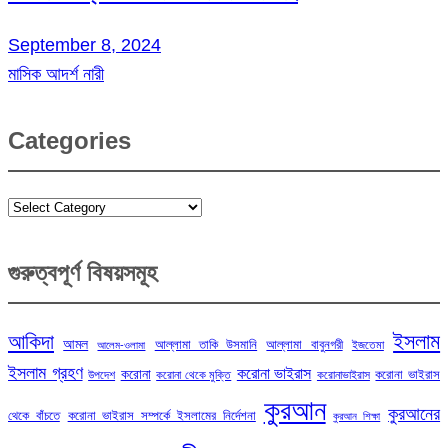
September 8, 2024
মাসিক আদর্শ নারী
Categories
Categories
গুরুত্বপূর্ণ বিষয়সমূহ
ইসলাম
আকিদা
আমল
আল্লামা তাকি উসমানি
আল্লামা বাবুনগরী
ইজতেমা
আলেম-ওলামা
ইসলাম গ্রহণ
করোনা ভাইরাস
করোনা
করোনা ভাইরাস
উপদেশ
করোনা থেকে মুক্তি
করোনাভাইরাস
কুরআন
কুরআনের
থেকে বাঁচতে
করোনা ভাইরাস সম্পর্কে ইসলামের নির্দেশনা
কুরআন শিক্ষা