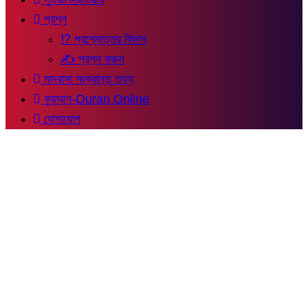
প্রশ্ন
⁉ প্রশ্নোত্তর বিভাগ
✍ প্রশ্ন করুন
মাদরাসা সংক্রান্ত তথ্য
কুরআন-Quran Online
যোগাযোগ