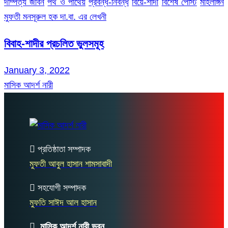
দাম্পত্য জীবন
পথ ও পাথেয়
প্রবন্ধ-নিবন্ধ
বিয়ে-শাদী
বিশেষ পোস্ট
মহিলাঙ্গন
মুফতী মনসূরুল হক দা.বা. এর লেখনী
বিবাহ-শাদীর প্রচলিত ভুলসমূহ
January 3, 2022
মাসিক আদর্শ নারী
প্রতিষ্ঠাতা সম্পাদক
মুফতী আবুল হাসান শামসাবাদী
সহযোগী সম্পাদক
মুফতি সাঈদ আল হাসান
মাসিক আদর্শ নারী ভবন