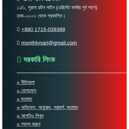
১১/১, পুরানা পল্টন লাইন (এরিস্টো ফার্মার পূর্ব পাশে)
ঢাকা–১০০০ থেকে প্রকাশিত।
+880 1715-039399
monthlynari@gmail.com
দরকারি লিংক
» নীতিমালা
» যোগাযোগ
» মতামত
» অভিযোগ, অনুরোধ, পরামর্শ, মতামত
» আপনিও লিখুন
» প্রশ্ন করুন