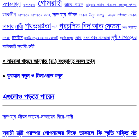
গোমরাহী
অপব্যাখ্যা
জাকির নায়েক
কুসংস্কার
ডাক্তার জাকির নায়েকের ভ্রান্ত ধর্মমত
তাবলীগ
দাম্পত্য জীবন
দাম্পত্য
দাম্পত্য কলহ
দারুল উলুম দেওবন্দ
নামাজ
নসিহত
দেওবন্দ
পথভ্রষ্টতা
প্রচলিত বিদ‘আত
ফেতনা
নামায
নারী
পর্দা
ভ্রান্ত
বিয়ে
সুখী দাম্পত্যের
মসজিদ
রোযা
সমসাময়িক মাসআলা
মতবাদ
মুফতি লুৎফুর রহমান ফরায়েজী
মুফতি মনসুর
চাবিকাঠি
স্বামী-স্ত্রী
» মাদরাসা খাতুনে জান্নাত (রা.) সংক্রান্ত সকল তথ্য
»
কুরআন পড়ুন ও তিলাওয়াত শুনুন
এগুলোও পড়তে পারেন
দাম্পত্য জীবন
জায়েয-নাজায়েয
বিয়ে-শাদী
স্বামী স্ত্রী পরস্পর গোপনাঙ্গের দিকে তাকালে কি স্মৃতি শক্তি নষ্ট