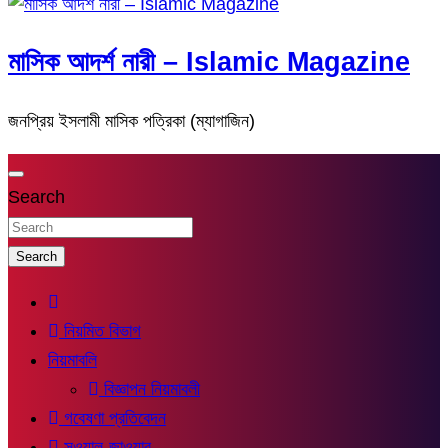
মাসিক আদর্শ নারী – Islamic Magazine
জনপ্রিয় ইসলামী মাসিক পত্রিকা (ম্যাগাজিন)
Search
Search
নিয়মিত বিভাগ
নিয়মাবলি
বিজ্ঞাপন নিয়মাবলী
গবেষণা প্রতিবেদন
সুওয়াল-জাওয়াব