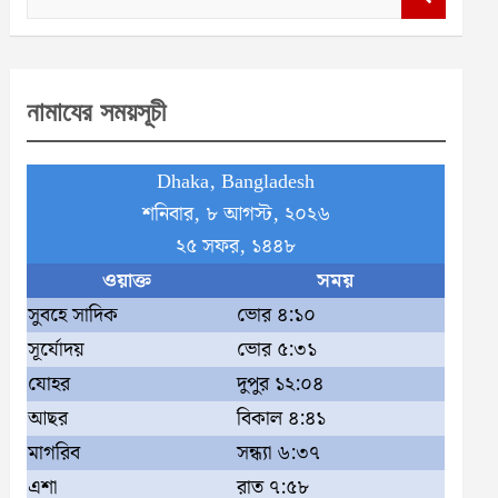
e
a
r
নামাযের সময়সূচী
c
h
Dhaka, Bangladesh
শনিবার, ৮ আগস্ট, ২০২৬
২৫ সফর, ১৪৪৮
ওয়াক্ত
সময়
সুবহে সাদিক
ভোর ৪:১০
সূর্যোদয়
ভোর ৫:৩১
যোহর
দুপুর ১২:০৪
আছর
বিকাল ৪:৪১
মাগরিব
সন্ধ্যা ৬:৩৭
এশা
রাত ৭:৫৮