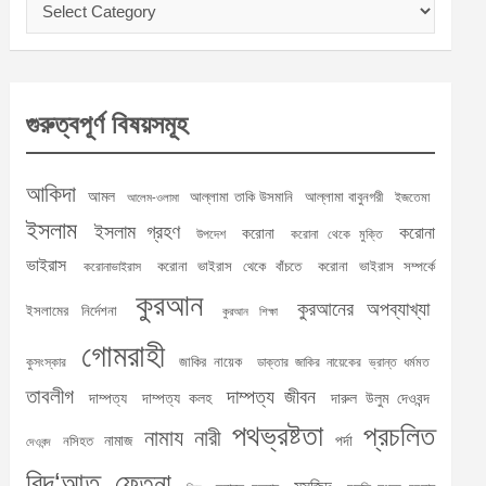
Categories
গুরুত্বপূর্ণ বিষয়সমূহ
আকিদা
আমল
আল্লামা তাকি উসমানি
আল্লামা বাবুনগরী
ইজতেমা
আলেম-ওলামা
ইসলাম
ইসলাম গ্রহণ
করোনা
করোনা
উপদেশ
করোনা থেকে মুক্তি
ভাইরাস
করোনা ভাইরাস থেকে বাঁচতে
করোনা ভাইরাস সম্পর্কে
করোনাভাইরাস
কুরআন
কুরআনের অপব্যাখ্যা
ইসলামের নির্দেশনা
কুরআন শিক্ষা
গোমরাহী
জাকির নায়েক
কুসংস্কার
ডাক্তার জাকির নায়েকের ভ্রান্ত ধর্মমত
তাবলীগ
দাম্পত্য জীবন
দাম্পত্য
দাম্পত্য কলহ
দারুল উলুম দেওবন্দ
পথভ্রষ্টতা
প্রচলিত
নামায
নারী
নামাজ
পর্দা
নসিহত
দেওবন্দ
বিদ‘আত
ফেতনা