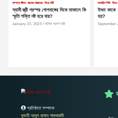
দাম্পত্য জীবন
জায়েয-নাজায়েয
বিয়ে-শাদী
মাসায়িল শিখি
বিয়ে-
স্বামী স্ত্রী পরস্পর গোপনাঙ্গের দিকে তাকালে কি
ইদ্দত কাকে
স্মৃতি শক্তি নষ্ট হয়ে যায়?
হয়?
January 23, 2023
মাসিক আদর্শ নারী
September 
দ
প্রতিষ্ঠাতা সম্পাদক
মুফতী আবুল হাসান শামসাবাদী