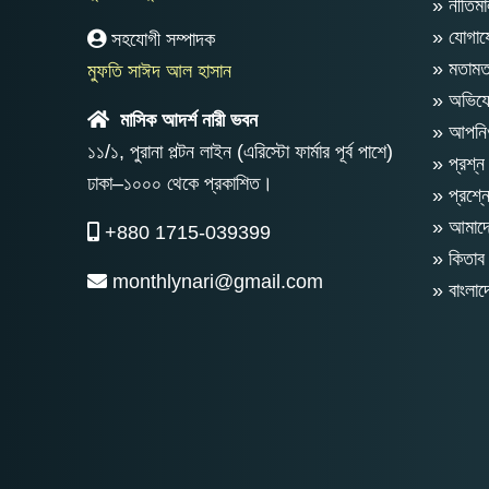
» নীতিমা
» যোগা
সহযোগী সম্পাদক
» মতাম
মুফতি সাঈদ আল হাসান
» অভিযো
মাসিক আদর্শ নারী ভবন
» আপনিও
১১/১, পুরানা পল্টন লাইন (এরিস্টো ফার্মার পূর্ব পাশে)
» প্রশ্ন
ঢাকা–১০০০ থেকে প্রকাশিত।
» প্রশ্ন
» আমাদের
+880 1715-039399
» কিতাব 
monthlynari@gmail.com
» বাংলা