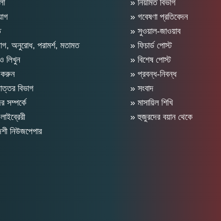
লা
» নিয়মিত বিভাগ
যোগ
» গবেষণা প্রতিবেদন
ত
» সুওয়াল-জাওয়াব
গ, অনুরোধ, পরামর্শ, মতামত
» ফিচার্ড পোস্ট
 লিখুন
» বিশেষ পোস্ট
 করুন
» প্রবন্ধ-নিবন্ধ
োত্তর বিভাগ
» সংবাদ
 সম্পর্কে
» মাসায়িল শিখি
লাইব্রেরী
» হুজুরদের বয়ান থেকে
দেশী নিউজপেপার