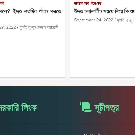
শাদী
মাসায়িল শিখি
বিয়ে-শাদী
 বলে? ইদ্দত কতদিন পালন করতে
ইদ্দত চলাকালীন সময়ে বিয়ে কি শু
September 24, 2022
মুফতি লুৎফুর
27, 2022
মুফতি লুৎফুর রহমান ফরায়েজী
রকারি লিংক
সূচীপত্র