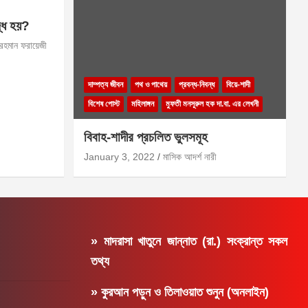
দ্ধ হয়?
 রহমান ফরায়েজী
দাম্পত্য জীবন
পথ ও পাথেয়
প্রবন্ধ-নিবন্ধ
বিয়ে-শাদী
বিশেষ পোস্ট
মহিলাঙ্গন
মুফতী মনসূরুল হক দা.বা. এর লেখনী
বিবাহ-শাদীর প্রচলিত ভুলসমূহ
January 3, 2022
মাসিক আদর্শ নারী
» মাদরাসা খাতুনে জান্নাত (রা.) সংক্রান্ত সকল
তথ্য
» কুরআন পড়ুন ও তিলাওয়াত শুনুন (অনলাইন)