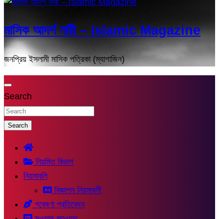
মাসিক আদর্শ নারী – Islamic Magazine
জনপ্রিয় ইসলামী মাসিক পত্রিকা (ম্যাগাজিন)
Search
Search
নিয়মিত বিভাগ
নিয়মাবলি
বিজ্ঞাপন নিয়মাবলী
গবেষণা প্রতিবেদন
সুওয়াল-জাওয়াব