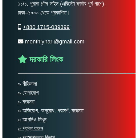
১১/১, পুরানা পল্টন লাইন (এরিস্টো ফার্মার পূর্ব পাশে)
ঢাকা–১০০০ থেকে প্রকাশিত।
+880 1715-039399
monthlynari@gmail.com
দরকারি লিংক
» নীতিমালা
» যোগাযোগ
» মতামত
» অভিযোগ, অনুরোধ, পরামর্শ, মতামত
» আপনিও লিখুন
» প্রশ্ন করুন
» প্রশ্নোত্তর বিভাগ