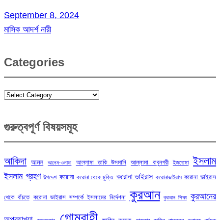
September 8, 2024
মাসিক আদর্শ নারী
Categories
Categories
গুরুত্বপূর্ণ বিষয়সমূহ
ইসলাম
আকিদা
আমল
আল্লামা তাকি উসমানি
আল্লামা বাবুনগরী
ইজতেমা
আলেম-ওলামা
ইসলাম গ্রহণ
করোনা ভাইরাস
করোনা
করোনা ভাইরাস
উপদেশ
করোনা থেকে মুক্তি
করোনাভাইরাস
কুরআন
কুরআনের
থেকে বাঁচতে
করোনা ভাইরাস সম্পর্কে ইসলামের নির্দেশনা
কুরআন শিক্ষা
গোমরাহী
অপব্যাখ্যা