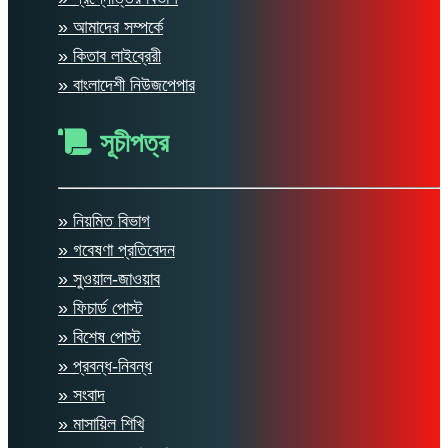
» আমাদের সম্পর্কে
» কিতাব লাইব্রেরী
» বাংলাদেশী নিউজপেপার
সূচীপত্র
» নিয়মিত বিভাগ
» গবেষণা প্রতিবেদন
» সুওয়াল-জাওয়াব
» ফিচার্ড পোস্ট
» বিশেষ পোস্ট
» প্রবন্ধ-নিবন্ধ
» সংবাদ
» মাসায়িল শিখি