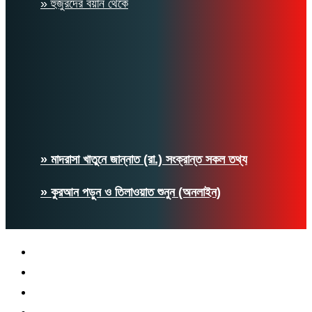
» হুজুরদের বয়ান থেকে
» মাদরাসা খাতুনে জান্নাত (রা.) সংক্রান্ত সকল তথ্য
» কুরআন পড়ুন ও তিলাওয়াত শুনুন (অনলাইন)