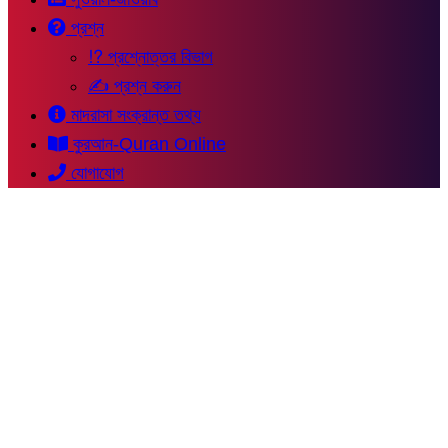
প্রশ্ন
⁉ প্রশ্নোত্তর বিভাগ
✍ প্রশ্ন করুন
মাদরাসা সংক্রান্ত তথ্য
কুরআন-Quran Online
যোগাযোগ