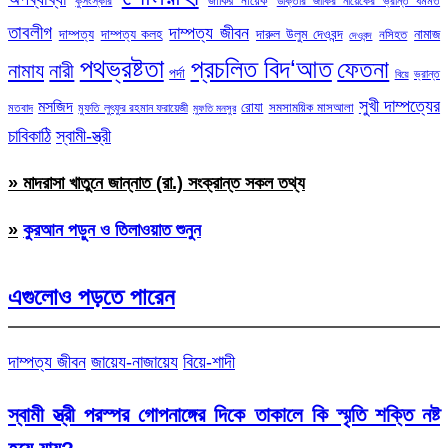
জাকির নায়েক
কুসংস্কার
ডাক্তার জাকির নায়েকের ভ্রান্ত ধর্মমত
তাবলীগ
দাম্পত্য জীবন
দাম্পত্য
দাম্পত্য কলহ
দারুল উলুম দেওবন্দ
নামাজ
নসিহত
দেওবন্দ
পথভ্রষ্টতা
প্রচলিত বিদ‘আত
ফেতনা
নামায
নারী
পর্দা
ভ্রান্ত
বিয়ে
সুখী দাম্পত্যের
মসজিদ
রোযা
সমসাময়িক মাসআলা
মতবাদ
মুফতি লুৎফুর রহমান ফরায়েজী
মুফতি মনসুর
চাবিকাঠি
স্বামী-স্ত্রী
» মাদরাসা খাতুনে জান্নাত (রা.) সংক্রান্ত সকল তথ্য
»
কুরআন পড়ুন ও তিলাওয়াত শুনুন
এগুলোও পড়তে পারেন
দাম্পত্য জীবন
জায়েয-নাজায়েয
বিয়ে-শাদী
স্বামী স্ত্রী পরস্পর গোপনাঙ্গের দিকে তাকালে কি স্মৃতি শক্তি নষ্ট