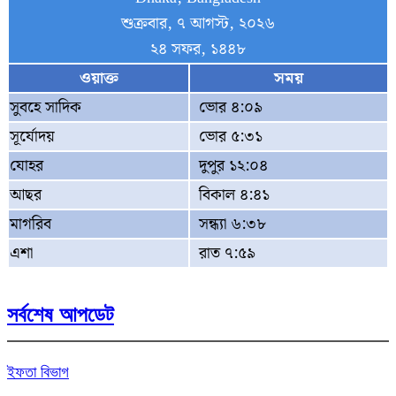
শুক্রবার, ৭ আগস্ট, ২০২৬
২৪ সফর, ১৪৪৮
ওয়াক্ত
সময়
সুবহে সাদিক
ভোর ৪:০৯
সূর্যোদয়
ভোর ৫:৩১
যোহর
দুপুর ১২:০৪
আছর
বিকাল ৪:৪১
মাগরিব
সন্ধ্যা ৬:৩৮
এশা
রাত ৭:৫৯
সর্বশেষ আপডেট
ইফতা বিভাগ