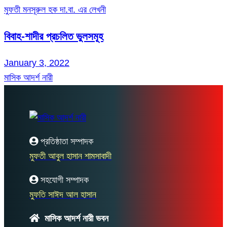
মুফতী মনসূরুল হক দা.বা. এর লেখনী
বিবাহ-শাদীর প্রচলিত ভুলসমূহ
January 3, 2022
মাসিক আদর্শ নারী
প্রতিষ্ঠাতা সম্পাদক
মুফতী আবুল হাসান শামসাবাদী
সহযোগী সম্পাদক
মুফতি সাঈদ আল হাসান
মাসিক আদর্শ নারী ভবন