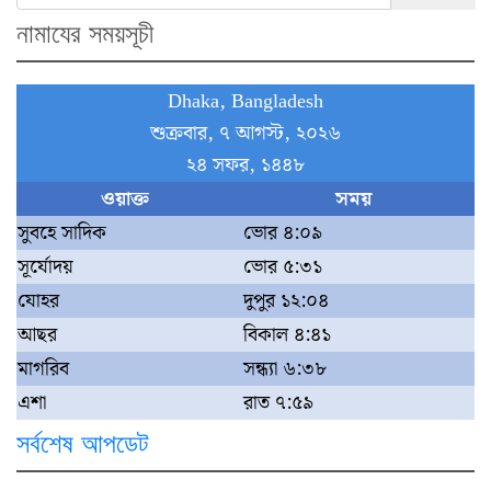
নামাযের সময়সূচী
Dhaka, Bangladesh
শুক্রবার, ৭ আগস্ট, ২০২৬
২৪ সফর, ১৪৪৮
ওয়াক্ত
সময়
সুবহে সাদিক
ভোর ৪:০৯
সূর্যোদয়
ভোর ৫:৩১
যোহর
দুপুর ১২:০৪
আছর
বিকাল ৪:৪১
মাগরিব
সন্ধ্যা ৬:৩৮
এশা
রাত ৭:৫৯
সর্বশেষ আপডেট