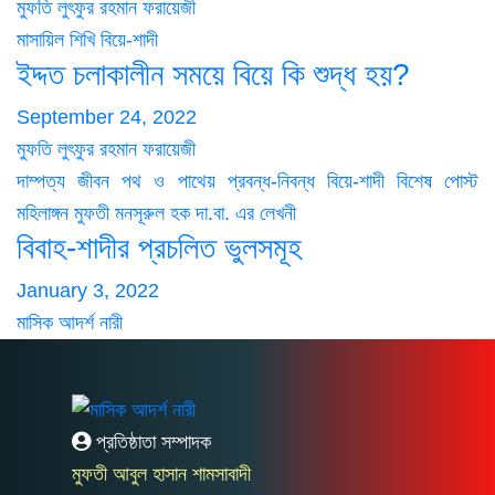
মুফতি লুৎফুর রহমান ফরায়েজী
মাসায়িল শিখি
বিয়ে-শাদী
ইদ্দত চলাকালীন সময়ে বিয়ে কি শুদ্ধ হয়?
September 24, 2022
মুফতি লুৎফুর রহমান ফরায়েজী
দাম্পত্য জীবন
পথ ও পাথেয়
প্রবন্ধ-নিবন্ধ
বিয়ে-শাদী
বিশেষ পোস্ট
মহিলাঙ্গন
মুফতী মনসূরুল হক দা.বা. এর লেখনী
বিবাহ-শাদীর প্রচলিত ভুলসমূহ
January 3, 2022
মাসিক আদর্শ নারী
প্রতিষ্ঠাতা সম্পাদক
মুফতী আবুল হাসান শামসাবাদী