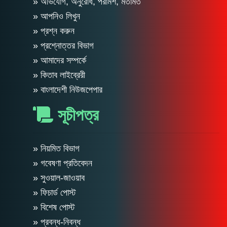
» অভিযোগ, অনুরোধ, পরামর্শ, মতামত
» আপনিও লিখুন
» প্রশ্ন করুন
» প্রশ্নোত্তর বিভাগ
» আমাদের সম্পর্কে
» কিতাব লাইব্রেরী
» বাংলাদেশী নিউজপেপার
সূচীপত্র
» নিয়মিত বিভাগ
» গবেষণা প্রতিবেদন
» সুওয়াল-জাওয়াব
» ফিচার্ড পোস্ট
» বিশেষ পোস্ট
» প্রবন্ধ-নিবন্ধ