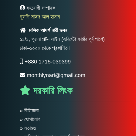
সহযোগী সম্পাদক
মুফতি সাঈদ আল হাসান
মাসিক আদর্শ নারী ভবন
১১/১, পুরানা পল্টন লাইন (এরিস্টো ফার্মার পূর্ব পাশে)
ঢাকা–১০০০ থেকে প্রকাশিত।
+880 1715-039399
monthlynari@gmail.com
দরকারি লিংক
» নীতিমালা
» যোগাযোগ
» মতামত