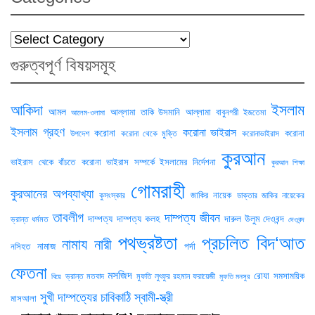
Categories
গুরুত্বপূর্ণ বিষয়সমূহ
ইসলাম
আকিদা
আমল
আল্লামা তাকি উসমানি
আল্লামা বাবুনগরী
ইজতেমা
আলেম-ওলামা
ইসলাম গ্রহণ
করোনা ভাইরাস
করোনা
করোনা
উপদেশ
করোনা থেকে মুক্তি
করোনাভাইরাস
কুরআন
ভাইরাস থেকে বাঁচতে
করোনা ভাইরাস সম্পর্কে ইসলামের নির্দেশনা
কুরআন শিক্ষা
গোমরাহী
কুরআনের অপব্যাখ্যা
জাকির নায়েক
কুসংস্কার
ডাক্তার জাকির নায়েকের
তাবলীগ
দাম্পত্য জীবন
দাম্পত্য
দাম্পত্য কলহ
দারুল উলুম দেওবন্দ
ভ্রান্ত ধর্মমত
দেওবন্দ
পথভ্রষ্টতা
প্রচলিত বিদ‘আত
নামায
নারী
নামাজ
পর্দা
নসিহত
ফেতনা
মসজিদ
রোযা
সমসাময়িক
ভ্রান্ত মতবাদ
মুফতি লুৎফুর রহমান ফরায়েজী
বিয়ে
মুফতি মনসুর
সুখী দাম্পত্যের চাবিকাঠি
স্বামী-স্ত্রী
মাসআলা