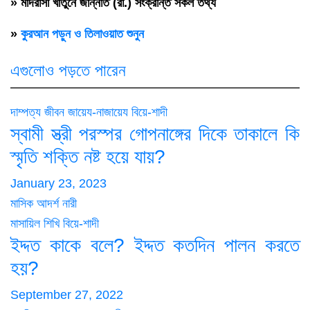
» মাদরাসা খাতুনে জান্নাত (রা.) সংক্রান্ত সকল তথ্য
»
কুরআন পড়ুন ও তিলাওয়াত শুনুন
এগুলোও পড়তে পারেন
দাম্পত্য জীবন
জায়েয-নাজায়েয
বিয়ে-শাদী
স্বামী স্ত্রী পরস্পর গোপনাঙ্গের দিকে তাকালে কি
স্মৃতি শক্তি নষ্ট হয়ে যায়?
January 23, 2023
মাসিক আদর্শ নারী
মাসায়িল শিখি
বিয়ে-শাদী
ইদ্দত কাকে বলে? ইদ্দত কতদিন পালন করতে
হয়?
September 27, 2022