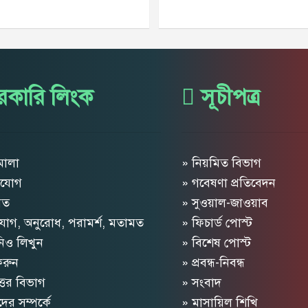
কারি লিংক
সূচীপত্র
মালা
» নিয়মিত বিভাগ
াযোগ
» গবেষণা প্রতিবেদন
মত
» সুওয়াল-জাওয়াব
োগ, অনুরোধ, পরামর্শ, মতামত
» ফিচার্ড পোস্ট
িও লিখুন
» বিশেষ পোস্ট
 করুন
» প্রবন্ধ-নিবন্ধ
োত্তর বিভাগ
» সংবাদ
র সম্পর্কে
» মাসায়িল শিখি