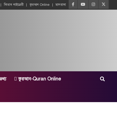
কিতাব লাইব্রেরী
কুরআন Online
মাদরাসা
তথ্য
কুরআন-Quran Online