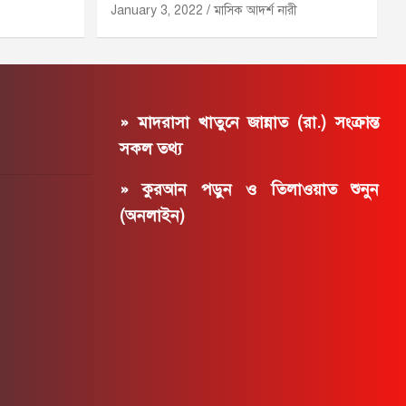
January 3, 2022
মাসিক আদর্শ নারী
» মাদরাসা খাতুনে জান্নাত (রা.) সংক্রান্ত
সকল তথ্য
» কুরআন পড়ুন ও তিলাওয়াত শুনুন
(অনলাইন)