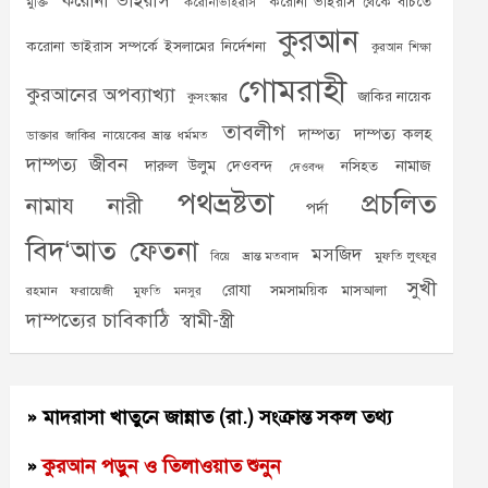
করোনা ভাইরাস
করোনা ভাইরাস থেকে বাঁচতে
মুক্তি
করোনাভাইরাস
কুরআন
করোনা ভাইরাস সম্পর্কে ইসলামের নির্দেশনা
কুরআন শিক্ষা
গোমরাহী
কুরআনের অপব্যাখ্যা
জাকির নায়েক
কুসংস্কার
তাবলীগ
দাম্পত্য
দাম্পত্য কলহ
ডাক্তার জাকির নায়েকের ভ্রান্ত ধর্মমত
দাম্পত্য জীবন
দারুল উলুম দেওবন্দ
নামাজ
নসিহত
দেওবন্দ
পথভ্রষ্টতা
প্রচলিত
নামায
নারী
পর্দা
বিদ‘আত
ফেতনা
মসজিদ
ভ্রান্ত মতবাদ
মুফতি লুৎফুর
বিয়ে
সুখী
রোযা
সমসাময়িক মাসআলা
রহমান ফরায়েজী
মুফতি মনসুর
দাম্পত্যের চাবিকাঠি
স্বামী-স্ত্রী
» মাদরাসা খাতুনে জান্নাত (রা.) সংক্রান্ত সকল তথ্য
»
কুরআন পড়ুন ও তিলাওয়াত শুনুন