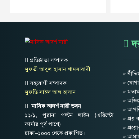
দর
প্রতিষ্ঠাতা সম্পাদক
মুফতী আবুল হাসান শামসাবাদী
» নীতি
» যোগ
সহযোগী সম্পাদক
» মতা
মুফতি সাঈদ আল হাসান
» অভিয
মাসিক আদর্শ নারী ভবন
» আপন
১১/১, পুরানা পল্টন লাইন (এরিস্টো
» প্রশ্ন
ফার্মার পূর্ব পাশে)
» প্রশ্ন
ঢাকা–১০০০ থেকে প্রকাশিত।
» আমাদে