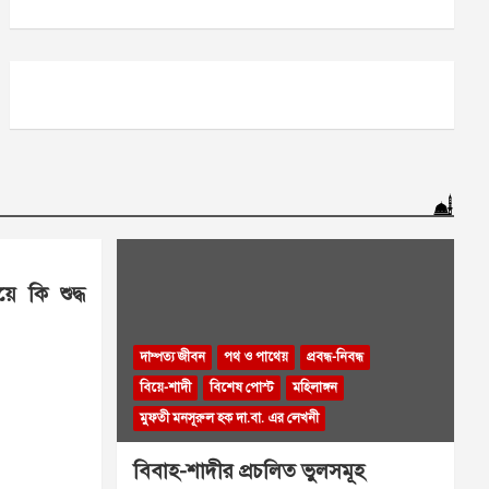
ে কি শুদ্ধ
দাম্পত্য জীবন
পথ ও পাথেয়
প্রবন্ধ-নিবন্ধ
বিয়ে-শাদী
বিশেষ পোস্ট
মহিলাঙ্গন
মুফতী মনসূরুল হক দা.বা. এর লেখনী
বিবাহ-শাদীর প্রচলিত ভুলসমূহ