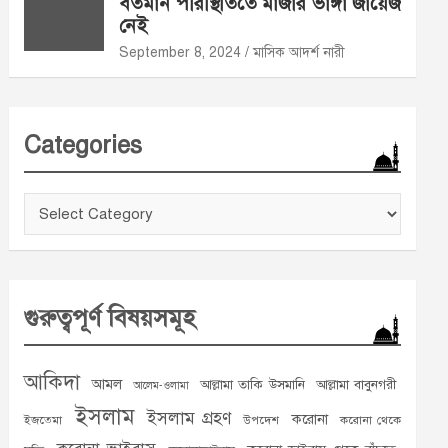
বর্তমান পরিস্থিতিতে মাজার ভাঙ্গা জায়েজ
নেই
September 8, 2024
মাসিক আদর্শ নারী
Categories
Categories
গুরুত্বপূর্ণ বিষয়সমূহ
আকিদা
আমল
আল্লামা তাকি উসমানি
আল্লামা বাবুনগরী
আলেম-ওলামা
ইসলাম
ইসলাম গ্রহণ
করোনা
ইজতেমা
উপদেশ
করোনা থেকে