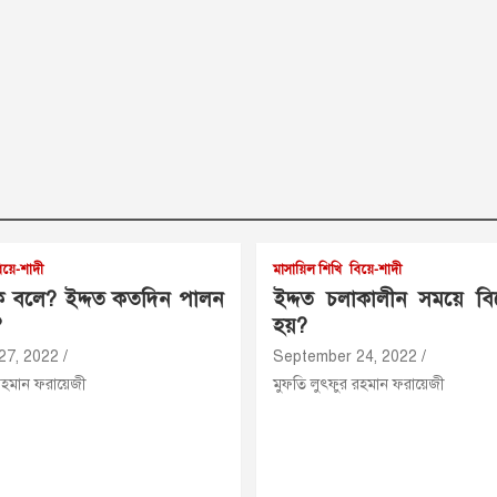
িয়ে-শাদী
মাসায়িল শিখি
বিয়ে-শাদী
কে বলে? ইদ্দত কতদিন পালন
ইদ্দত চলাকালীন সময়ে বিয়
?
হয়?
27, 2022
September 24, 2022
রহমান ফরায়েজী
মুফতি লুৎফুর রহমান ফরায়েজী