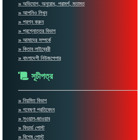
» অভিযোগ, অনুরোধ, পরামর্শ, মতামত
» আপনিও লিখুন
» প্রশ্ন করুন
» প্রশ্নোত্তর বিভাগ
» আমাদের সম্পর্কে
» কিতাব লাইব্রেরী
» বাংলাদেশী নিউজপেপার
সূচীপত্র
» নিয়মিত বিভাগ
» গবেষণা প্রতিবেদন
» সুওয়াল-জাওয়াব
» ফিচার্ড পোস্ট
» বিশেষ পোস্ট