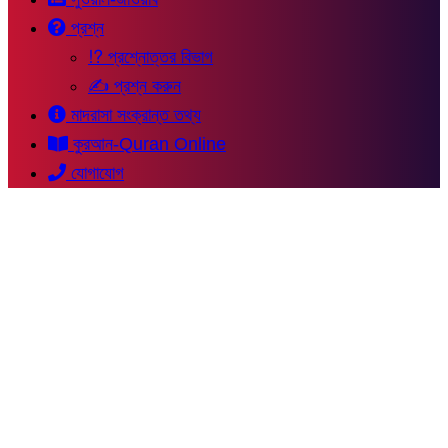
প্রশ্ন
⁉ প্রশ্নোত্তর বিভাগ
✍ প্রশ্ন করুন
মাদরাসা সংক্রান্ত তথ্য
কুরআন-Quran Online
যোগাযোগ