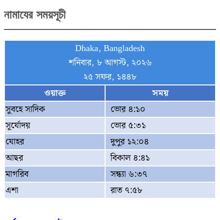
নামাযের সময়সূচী
Dhaka, Bangladesh
শনিবার, ৮ আগস্ট, ২০২৬
২৫ সফর, ১৪৪৮
ওয়াক্ত
সময়
সুবহে সাদিক
ভোর ৪:১০
সূর্যোদয়
ভোর ৫:৩১
যোহর
দুপুর ১২:০৪
আছর
বিকাল ৪:৪১
মাগরিব
সন্ধ্যা ৬:৩৭
এশা
রাত ৭:৫৮