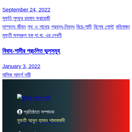
September 24, 2022
মুফতি লুৎফুর রহমান ফরায়েজী
দাম্পত্য জীবন
পথ ও পাথেয়
প্রবন্ধ-নিবন্ধ
বিয়ে-শাদী
বিশেষ পোস্ট
মহিলাঙ্গন
মুফতী মনসূরুল হক দা.বা. এর লেখনী
বিবাহ-শাদীর প্রচলিত ভুলসমূহ
January 3, 2022
মাসিক আদর্শ নারী
প্রতিষ্ঠাতা সম্পাদক
মুফতী আবুল হাসান শামসাবাদী