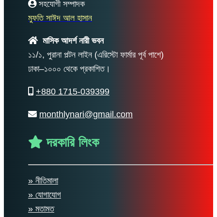
সহযোগী সম্পাদক
মুফতি সাঈদ আল হাসান
মাসিক আদর্শ নারী ভবন
১১/১, পুরানা পল্টন লাইন (এরিস্টো ফার্মার পূর্ব পাশে)
ঢাকা–১০০০ থেকে প্রকাশিত।
+880 1715-039399
monthlynari@gmail.com
দরকারি লিংক
» নীতিমালা
» যোগাযোগ
» মতামত