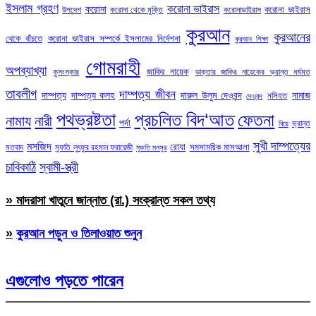
ইসলাম গ্রহণ
করোনা ভাইরাস
করোনা
করোনা ভাইরাস
উপদেশ
করোনা থেকে মুক্তি
করোনাভাইরাস
কুরআন
কুরআনের
থেকে বাঁচতে
করোনা ভাইরাস সম্পর্কে ইসলামের নির্দেশনা
কুরআন শিক্ষা
গোমরাহী
অপব্যাখ্যা
জাকির নায়েক
কুসংস্কার
ডাক্তার জাকির নায়েকের ভ্রান্ত ধর্মমত
তাবলীগ
দাম্পত্য জীবন
দাম্পত্য
দাম্পত্য কলহ
দারুল উলুম দেওবন্দ
নামাজ
নসিহত
দেওবন্দ
পথভ্রষ্টতা
প্রচলিত বিদ‘আত
ফেতনা
নামায
নারী
পর্দা
ভ্রান্ত
বিয়ে
সুখী দাম্পত্যের
মসজিদ
রোযা
সমসাময়িক মাসআলা
মতবাদ
মুফতি লুৎফুর রহমান ফরায়েজী
মুফতি মনসুর
চাবিকাঠি
স্বামী-স্ত্রী
» মাদরাসা খাতুনে জান্নাত (রা.) সংক্রান্ত সকল তথ্য
»
কুরআন পড়ুন ও তিলাওয়াত শুনুন
এগুলোও পড়তে পারেন