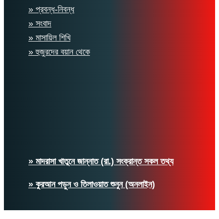
» প্রবন্ধ-নিবন্ধ
» সংবাদ
» মাসায়িল শিখি
» হুজুরদের বয়ান থেকে
» মাদরাসা খাতুনে জান্নাত (রা.) সংক্রান্ত সকল তথ্য
» কুরআন পড়ুন ও তিলাওয়াত শুনুন (অনলাইন)