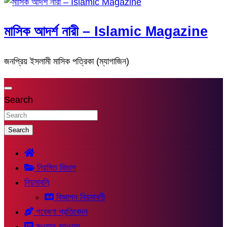
মাসিক আদর্শ নারী – Islamic Magazine
জনপ্রিয় ইসলামী মাসিক পত্রিকা (ম্যাগাজিন)
Search
Search
নিয়মিত বিভাগ
নিয়মাবলি
বিজ্ঞাপন নিয়মাবলী
গবেষণা প্রতিবেদন
সুওয়াল-জাওয়াব