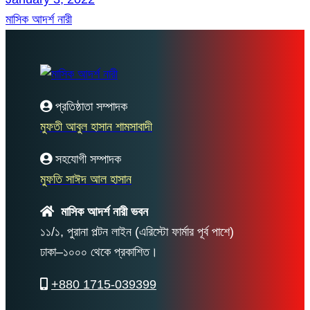
মাসিক আদর্শ নারী
প্রতিষ্ঠাতা সম্পাদক
মুফতী আবুল হাসান শামসাবাদী
সহযোগী সম্পাদক
মুফতি সাঈদ আল হাসান
মাসিক আদর্শ নারী ভবন
১১/১, পুরানা পল্টন লাইন (এরিস্টো ফার্মার পূর্ব পাশে)
ঢাকা–১০০০ থেকে প্রকাশিত।
+880 1715-039399