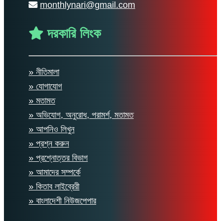
monthlynari@gmail.com
দরকারি লিংক
» নীতিমালা
» যোগাযোগ
» মতামত
» অভিযোগ, অনুরোধ, পরামর্শ, মতামত
» আপনিও লিখুন
» প্রশ্ন করুন
» প্রশ্নোত্তর বিভাগ
» আমাদের সম্পর্কে
» কিতাব লাইব্রেরী
» বাংলাদেশী নিউজপেপার