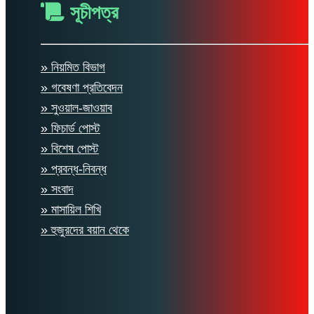
সূচীপত্র
» নিয়মিত বিভাগ
» গবেষণা প্রতিবেদন
» সুওয়াল-জাওয়াব
» ফিচার্ড পোস্ট
» বিশেষ পোস্ট
» প্রবন্ধ-নিবন্ধ
» সংবাদ
» মাসায়িল শিখি
» হুজুরদের বয়ান থেকে