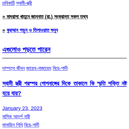
চাবিকাঠি
স্বামী-স্ত্রী
» মাদরাসা খাতুনে জান্নাত (রা.) সংক্রান্ত সকল তথ্য
»
কুরআন পড়ুন ও তিলাওয়াত শুনুন
এগুলোও পড়তে পারেন
দাম্পত্য জীবন
জায়েয-নাজায়েয
বিয়ে-শাদী
স্বামী স্ত্রী পরস্পর গোপনাঙ্গের দিকে তাকালে কি স্মৃতি শক্তি নষ্ট
হয়ে যায়?
January 23, 2023
মাসিক আদর্শ নারী
মাসায়িল শিখি
বিয়ে-শাদী