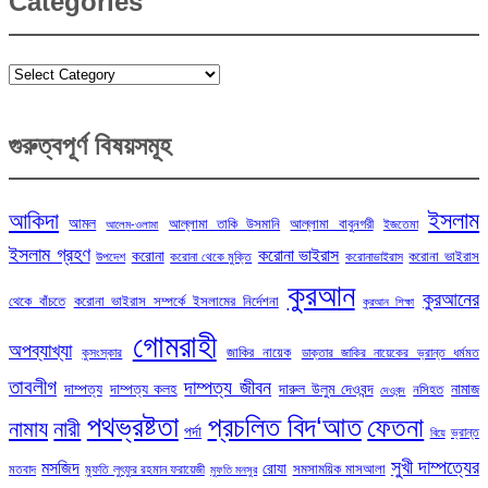
Categories
Categories
গুরুত্বপূর্ণ বিষয়সমূহ
ইসলাম
আকিদা
আমল
আল্লামা তাকি উসমানি
আল্লামা বাবুনগরী
ইজতেমা
আলেম-ওলামা
ইসলাম গ্রহণ
করোনা ভাইরাস
করোনা
করোনা ভাইরাস
উপদেশ
করোনা থেকে মুক্তি
করোনাভাইরাস
কুরআন
কুরআনের
থেকে বাঁচতে
করোনা ভাইরাস সম্পর্কে ইসলামের নির্দেশনা
কুরআন শিক্ষা
গোমরাহী
অপব্যাখ্যা
জাকির নায়েক
কুসংস্কার
ডাক্তার জাকির নায়েকের ভ্রান্ত ধর্মমত
তাবলীগ
দাম্পত্য জীবন
দাম্পত্য
দাম্পত্য কলহ
দারুল উলুম দেওবন্দ
নামাজ
নসিহত
দেওবন্দ
পথভ্রষ্টতা
প্রচলিত বিদ‘আত
ফেতনা
নামায
নারী
পর্দা
ভ্রান্ত
বিয়ে
সুখী দাম্পত্যের
মসজিদ
রোযা
সমসাময়িক মাসআলা
মতবাদ
মুফতি লুৎফুর রহমান ফরায়েজী
মুফতি মনসুর