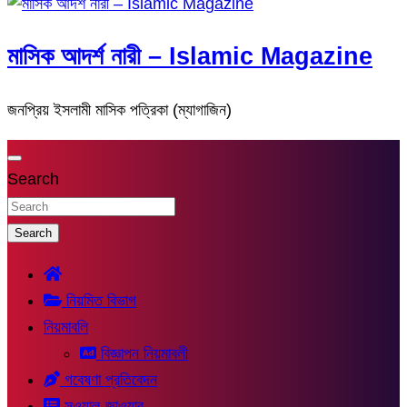
মাসিক আদর্শ নারী – Islamic Magazine
জনপ্রিয় ইসলামী মাসিক পত্রিকা (ম্যাগাজিন)
Search
Search
নিয়মিত বিভাগ
নিয়মাবলি
বিজ্ঞাপন নিয়মাবলী
গবেষণা প্রতিবেদন
সুওয়াল-জাওয়াব