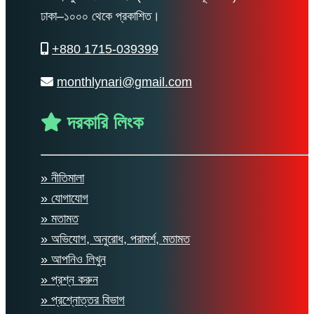
ঢাকা–১০০০ থেকে প্রকাশিত।
+880 1715-039399
monthlynari@gmail.com
দরকারি লিংক
» নীতিমালা
» যোগাযোগ
» মতামত
» অভিযোগ, অনুরোধ, পরামর্শ, মতামত
» আপনিও লিখুন
» প্রশ্ন করুন
» প্রশ্নোত্তর বিভাগ