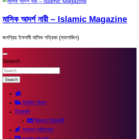
মাসিক আদর্শ নারী – Islamic Magazine
জনপ্রিয় ইসলামী মাসিক পত্রিকা (ম্যাগাজিন)
Search
Search
নিয়মিত বিভাগ
নিয়মাবলি
বিজ্ঞাপন নিয়মাবলী
গবেষণা প্রতিবেদন
সুওয়াল-জাওয়াব