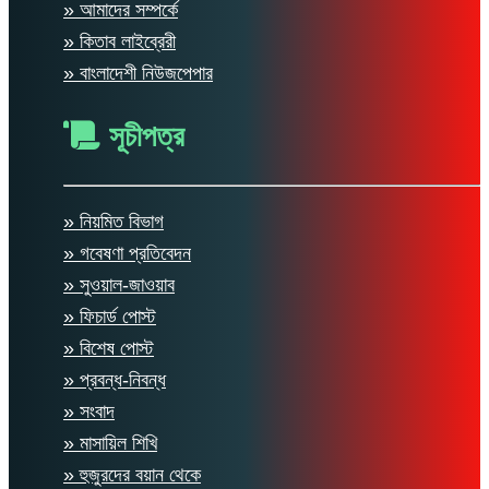
» আমাদের সম্পর্কে
» কিতাব লাইব্রেরী
» বাংলাদেশী নিউজপেপার
সূচীপত্র
» নিয়মিত বিভাগ
» গবেষণা প্রতিবেদন
» সুওয়াল-জাওয়াব
» ফিচার্ড পোস্ট
» বিশেষ পোস্ট
» প্রবন্ধ-নিবন্ধ
» সংবাদ
» মাসায়িল শিখি
» হুজুরদের বয়ান থেকে