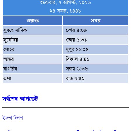
শুক্রবার, ৭ আগস্ট, ২০২৬
২৪ সফর, ১৪৪৮
ওয়াক্ত
সময়
সুবহে সাদিক
ভোর ৪:০৯
সূর্যোদয়
ভোর ৫:৩১
যোহর
দুপুর ১২:০৪
আছর
বিকাল ৪:৪১
মাগরিব
সন্ধ্যা ৬:৩৮
এশা
রাত ৭:৫৯
সর্বশেষ আপডেট
ইফতা বিভাগ