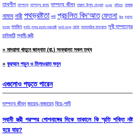
তাবলীগ
দাম্পত্য জীবন
দাম্পত্য
দাম্পত্য কলহ
দারুল উলুম দেওবন্দ
নামাজ
নসিহত
দেওবন্দ
পথভ্রষ্টতা
প্রচলিত বিদ‘আত
ফেতনা
নামায
নারী
পর্দা
ভ্রান্ত
বিয়ে
সুখী দাম্পত্যের
মসজিদ
রোযা
সমসাময়িক মাসআলা
মতবাদ
মুফতি লুৎফুর রহমান ফরায়েজী
মুফতি মনসুর
চাবিকাঠি
স্বামী-স্ত্রী
» মাদরাসা খাতুনে জান্নাত (রা.) সংক্রান্ত সকল তথ্য
»
কুরআন পড়ুন ও তিলাওয়াত শুনুন
এগুলোও পড়তে পারেন
দাম্পত্য জীবন
জায়েয-নাজায়েয
বিয়ে-শাদী
স্বামী স্ত্রী পরস্পর গোপনাঙ্গের দিকে তাকালে কি স্মৃতি শক্তি নষ্ট
হয়ে যায়?