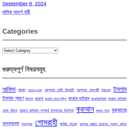
September 8, 2024
মাসিক আদর্শ নারী
Categories
Categories
গুরুত্বপূর্ণ বিষয়সমূহ
ইসলাম
আকিদা
আমল
আল্লামা তাকি উসমানি
আল্লামা বাবুনগরী
ইজতেমা
আলেম-ওলামা
ইসলাম গ্রহণ
করোনা ভাইরাস
করোনা
করোনা ভাইরাস
উপদেশ
করোনা থেকে মুক্তি
করোনাভাইরাস
কুরআন
কুরআনের
থেকে বাঁচতে
করোনা ভাইরাস সম্পর্কে ইসলামের নির্দেশনা
কুরআন শিক্ষা
গোমরাহী
অপব্যাখ্যা
জাকির নায়েক
কুসংস্কার
ডাক্তার জাকির নায়েকের ভ্রান্ত ধর্মমত