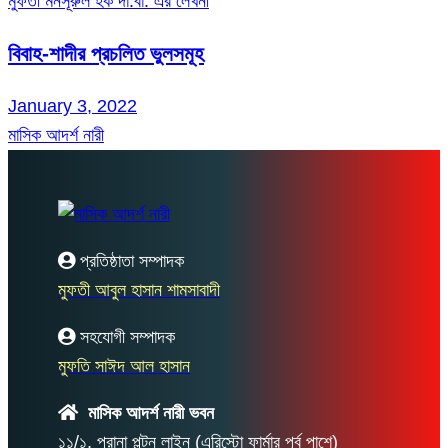
মুফতী মনসূরুল হক দা.বা. এর লেখনী
বিবাহ-শাদীর প্রচলিত ভুলসমূহ
January 3, 2022
মাসিক আদর্শ নারী
প্রতিষ্ঠাতা সম্পাদক
মুফতী আবুল হাসান শামসাবাদী
সহযোগী সম্পাদক
মুফতি সাঈদ আল হাসান
মাসিক আদর্শ নারী ভবন
১১/১, পুরানা পল্টন লাইন (এরিস্টো ফার্মার পূর্ব পাশে)