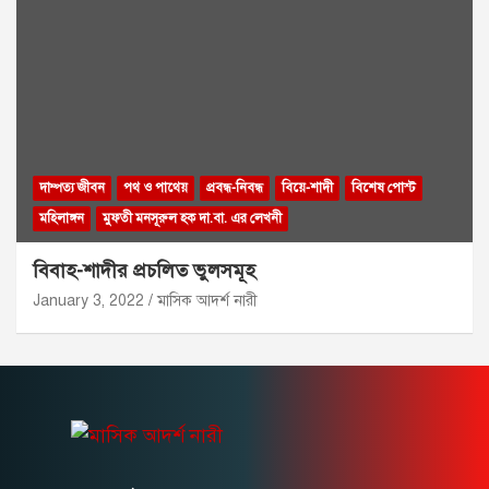
দাম্পত্য জীবন
পথ ও পাথেয়
প্রবন্ধ-নিবন্ধ
বিয়ে-শাদী
বিশেষ পোস্ট
মহিলাঙ্গন
মুফতী মনসূরুল হক দা.বা. এর লেখনী
বিবাহ-শাদীর প্রচলিত ভুলসমূহ
January 3, 2022
মাসিক আদর্শ নারী