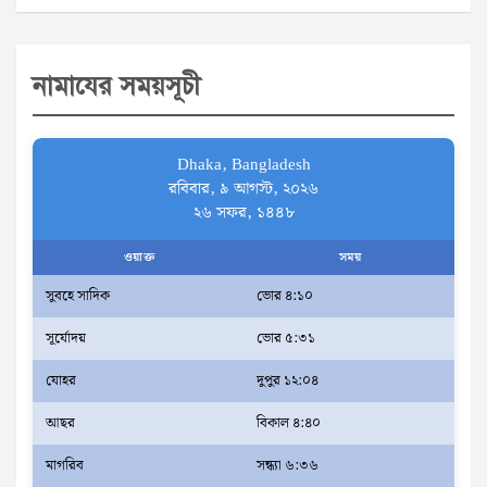
a
r
নামাযের সময়সূচী
c
h
Dhaka, Bangladesh
রবিবার, ৯ আগস্ট, ২০২৬
২৬ সফর, ১৪৪৮
ওয়াক্ত
সময়
সুবহে সাদিক
ভোর ৪:১০
সূর্যোদয়
ভোর ৫:৩১
যোহর
দুপুর ১২:০৪
আছর
বিকাল ৪:৪০
মাগরিব
সন্ধ্যা ৬:৩৬