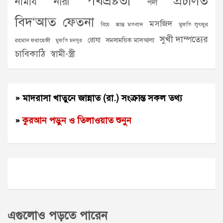
পথভ্রষ্টতা
প্রচলিত
নামায
নারী
পর্দা
বিদ‘আত
ফেতনা
মসজিদ
ভ্রান্ত মতবাদ
মুফতি লুৎফুর
বিয়ে
সুখী দাম্পত্যের
রোযা
সমসাময়িক মাসআলা
রহমান ফরায়েজী
মুফতি মনসুর
চাবিকাঠি
স্বামী-স্ত্রী
» মাদরাসা খাতুনে জান্নাত (রা.) সংক্রান্ত সকল তথ্য
»
কুরআন পড়ুন ও তিলাওয়াত শুনুন
এগুলোও পড়তে পারেন