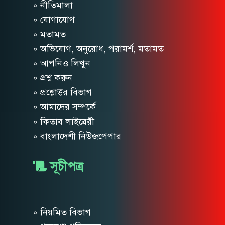
» নীতিমালা
» যোগাযোগ
» মতামত
» অভিযোগ, অনুরোধ, পরামর্শ, মতামত
» আপনিও লিখুন
» প্রশ্ন করুন
» প্রশ্নোত্তর বিভাগ
» আমাদের সম্পর্কে
» কিতাব লাইব্রেরী
» বাংলাদেশী নিউজপেপার
সূচীপত্র
» নিয়মিত বিভাগ