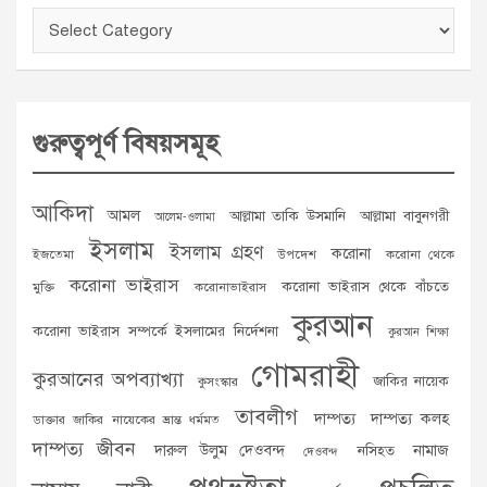
Categories
গুরুত্বপূর্ণ বিষয়সমূহ
আকিদা
আমল
আল্লামা তাকি উসমানি
আল্লামা বাবুনগরী
আলেম-ওলামা
ইসলাম
ইসলাম গ্রহণ
করোনা
ইজতেমা
উপদেশ
করোনা থেকে
করোনা ভাইরাস
করোনা ভাইরাস থেকে বাঁচতে
মুক্তি
করোনাভাইরাস
কুরআন
করোনা ভাইরাস সম্পর্কে ইসলামের নির্দেশনা
কুরআন শিক্ষা
গোমরাহী
কুরআনের অপব্যাখ্যা
জাকির নায়েক
কুসংস্কার
তাবলীগ
দাম্পত্য
দাম্পত্য কলহ
ডাক্তার জাকির নায়েকের ভ্রান্ত ধর্মমত
দাম্পত্য জীবন
দারুল উলুম দেওবন্দ
নামাজ
নসিহত
দেওবন্দ