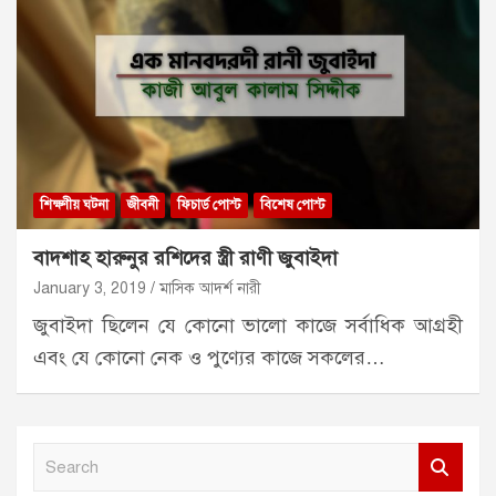
শিক্ষণীয় ঘটনা
জীবনী
ফিচার্ড পোস্ট
বিশেষ পোস্ট
বাদশাহ হারুনুর রশিদের স্ত্রী রাণী জুবাইদা
January 3, 2019
মাসিক আদর্শ নারী
জুবাইদা ছিলেন যে কোনো ভালো কাজে সর্বাধিক আগ্রহী
এবং যে কোনো নেক ও পুণ্যের কাজে সকলের…
S
e