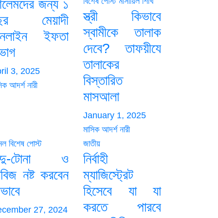
বিশেষ পোস্ট
মাসায়িল শিখি
লেমদের জন্য ১
স্ত্রী কিভাবে
ছর মেয়াদী
স্বামীকে তালাক
নলাইন ইফতা
দেবে? তাফয়ীযে
িভাগ
তালাকের
ril 3, 2025
বিস্তারিত
িক আদর্শ নারী
মাসআলা
January 1, 2025
মাসিক আদর্শ নারী
মল
বিশেষ পোস্ট
জাতীয়
াদু-টোনা ও
নির্বাহী
াবিজ নষ্ট করবেন
ম্যাজিস্ট্রেট
েভাবে
হিসেবে যা যা
করতে পারবে
cember 27, 2024