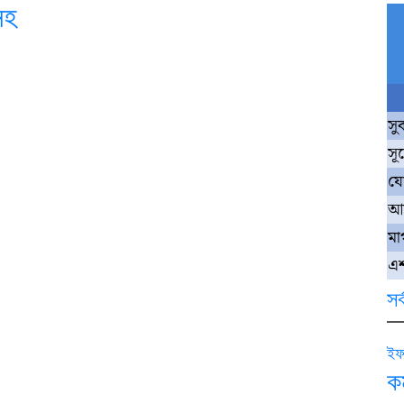
সহ
সু
সূর
য
আ
মা
এশ
সর
ইফ
কর