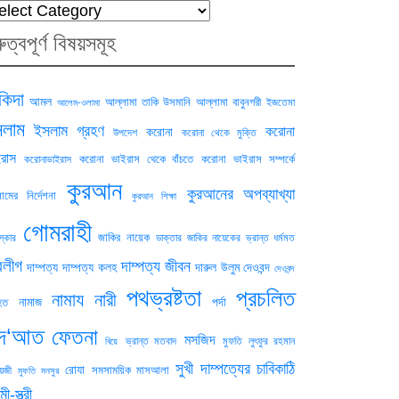
tegories
রুত্বপূর্ণ বিষয়সমূহ
িদা
আমল
আল্লামা তাকি উসমানি
আল্লামা বাবুনগরী
ইজতেমা
আলেম-ওলামা
লাম
ইসলাম গ্রহণ
করোনা
করোনা
উপদেশ
করোনা থেকে মুক্তি
রাস
করোনা ভাইরাস থেকে বাঁচতে
করোনা ভাইরাস সম্পর্কে
করোনাভাইরাস
কুরআন
কুরআনের অপব্যাখ্যা
ামের নির্দেশনা
কুরআন শিক্ষা
গোমরাহী
জাকির নায়েক
স্কার
ডাক্তার জাকির নায়েকের ভ্রান্ত ধর্মমত
বলীগ
দাম্পত্য জীবন
দাম্পত্য
দাম্পত্য কলহ
দারুল উলুম দেওবন্দ
দেওবন্দ
পথভ্রষ্টতা
প্রচলিত
নামায
নারী
নামাজ
পর্দা
হত
িদ‘আত
ফেতনা
মসজিদ
ভ্রান্ত মতবাদ
মুফতি লুৎফুর রহমান
বিয়ে
সুখী দাম্পত্যের চাবিকাঠি
রোযা
সমসাময়িক মাসআলা
েজী
মুফতি মনসুর
মী-স্ত্রী