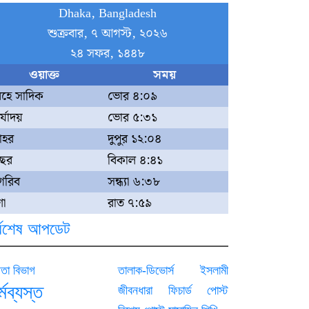
Dhaka, Bangladesh
শুক্রবার, ৭ আগস্ট, ২০২৬
২৪ সফর, ১৪৪৮
ওয়াক্ত
সময়
বহে সাদিক
ভোর ৪:০৯
্যোদয়
ভোর ৫:৩১
োহর
দুপুর ১২:০৪
ছর
বিকাল ৪:৪১
গরিব
সন্ধ্যা ৬:৩৮
া
রাত ৭:৫৯
্বশেষ আপডেট
তা বিভাগ
তালাক-ডিভোর্স
ইসলামী
্মব্যস্ত
জীবনধারা
ফিচার্ড পোস্ট