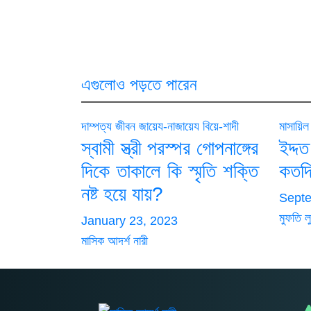
এগুলোও পড়তে পারেন
দাম্পত্য জীবন
জায়েয-নাজায়েয
বিয়ে-শাদী
মাসায়িল
স্বামী স্ত্রী পরস্পর গোপনাঙ্গের
ইদ্
দিকে তাকালে কি স্মৃতি শক্তি
কতদ
নষ্ট হয়ে যায়?
Septe
মুফতি ল
January 23, 2023
মাসিক আদর্শ নারী