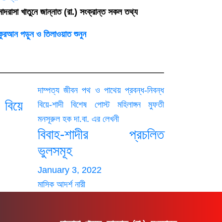
াদরাসা খাতুনে জান্নাত (রা.) সংক্রান্ত সকল তথ্য
কুরআন পড়ুন ও তিলাওয়াত শুনুন
দাম্পত্য জীবন
পথ ও পাথেয়
প্রবন্ধ-নিবন্ধ
 বিয়ে
বিয়ে-শাদী
বিশেষ পোস্ট
মহিলাঙ্গন
মুফতী
মনসূরুল হক দা.বা. এর লেখনী
বিবাহ-শাদীর প্রচলিত
ভুলসমূহ
January 3, 2022
মাসিক আদর্শ নারী