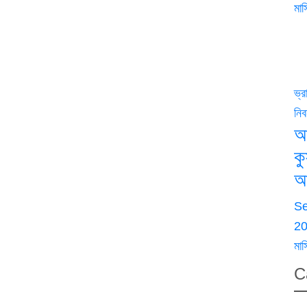
মাস
ভ্
নিব
আ
ক
আ
S
2
মাস
C