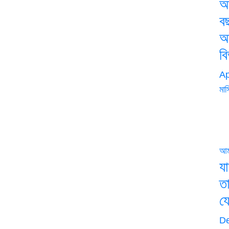
আ
ব
অ
ব
Ap
মাস
আ
য
ত
য
De