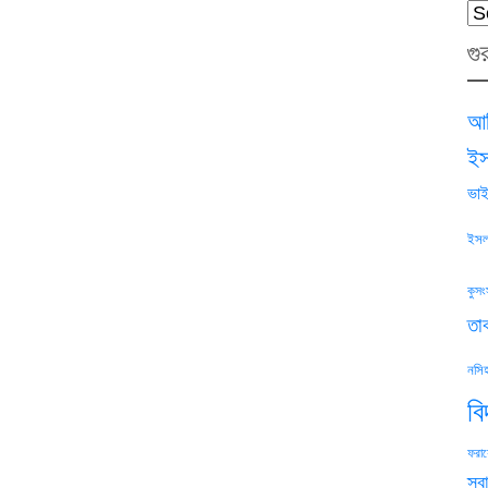
Ca
গু
আক
ইস
ভাই
ইসল
কুসং
তা
নসি
ব
ফরায়
স্বা