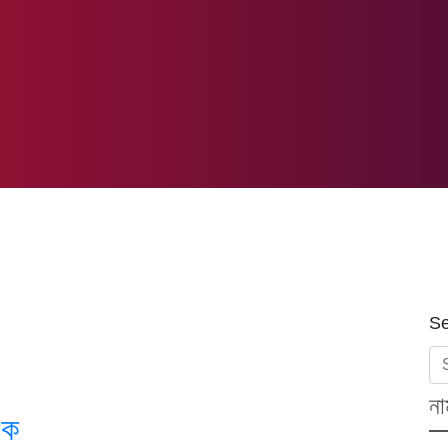
Se
না
এক