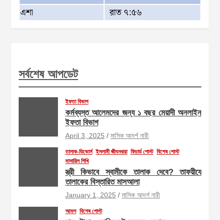
এশা
রাত ৭:৫৬
সর্বশেষ আপডেট
ইফতা বিভাগ
কর্মব্যস্ত আলেমদের জন্য ১ বছর মেয়াদী অনলাইন
ইফতা বিভাগ
April 3, 2025
মাসিক আদর্শ নারী
তালাক-ডিভোর্স
ইসলামী জীবনধারা
ফিচার্ড পোস্ট
বিশেষ পোস্ট
মাসায়িল শিখি
স্ত্রী কিভাবে স্বামীকে তালাক দেবে? তাফয়ীযে
তালাকের বিস্তারিত মাসআলা
January 1, 2025
মাসিক আদর্শ নারী
আমল
বিশেষ পোস্ট