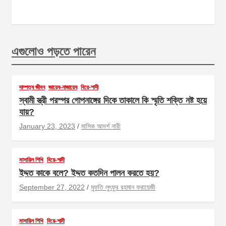
এগুলোও পড়তে পারেন
দাম্পত্য জীবন
জায়েয-নাজায়েয
বিয়ে-শাদী
স্বামী স্ত্রী পরস্পর গোপনাঙ্গের দিকে তাকালে কি স্মৃতি শক্তি নষ্ট হয়ে
যায়?
January 23, 2023
মাসিক আদর্শ নারী
মাসায়িল শিখি
বিয়ে-শাদী
ইদ্দত কাকে বলে? ইদ্দত কতদিন পালন করতে হয়?
September 27, 2022
মুফতি লুৎফুর রহমান ফরায়েজী
মাসায়িল শিখি
বিয়ে-শাদী