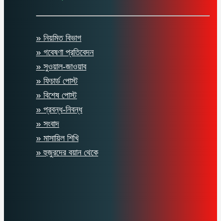
» নিয়মিত বিভাগ
» গবেষণা প্রতিবেদন
» সুওয়াল-জাওয়াব
» ফিচার্ড পোস্ট
» বিশেষ পোস্ট
» প্রবন্ধ-নিবন্ধ
» সংবাদ
» মাসায়িল শিখি
» হুজুরদের বয়ান থেকে