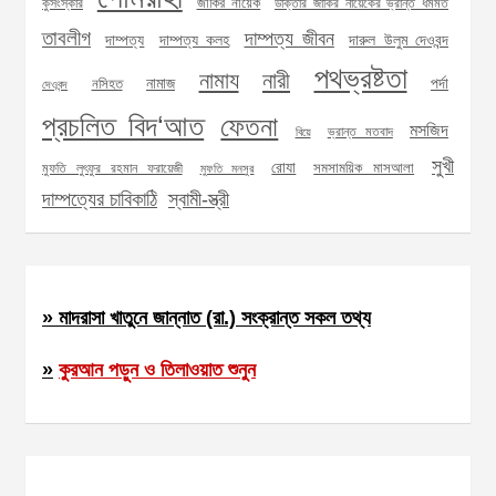
জাকির নায়েক
কুসংস্কার
ডাক্তার জাকির নায়েকের ভ্রান্ত ধর্মমত
তাবলীগ
দাম্পত্য জীবন
দাম্পত্য
দাম্পত্য কলহ
দারুল উলুম দেওবন্দ
পথভ্রষ্টতা
নামায
নারী
নামাজ
পর্দা
নসিহত
দেওবন্দ
প্রচলিত বিদ‘আত
ফেতনা
মসজিদ
ভ্রান্ত মতবাদ
বিয়ে
সুখী
রোযা
সমসাময়িক মাসআলা
মুফতি লুৎফুর রহমান ফরায়েজী
মুফতি মনসুর
দাম্পত্যের চাবিকাঠি
স্বামী-স্ত্রী
» মাদরাসা খাতুনে জান্নাত (রা.) সংক্রান্ত সকল তথ্য
»
কুরআন পড়ুন ও তিলাওয়াত শুনুন