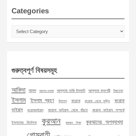
Categories
Categories
গুরুত্বপূর্ণ বিষয়সমূহ
আকিদা
আমল
আল্লামা তাকি উসমানি
আল্লামা বাবুনগরী
ইজতেমা
আলেম-ওলামা
ইসলাম
ইসলাম গ্রহণ
করোনা
করোনা
উপদেশ
করোনা থেকে মুক্তি
ভাইরাস
করোনা ভাইরাস থেকে বাঁচতে
করোনা ভাইরাস সম্পর্কে
করোনাভাইরাস
কুরআন
কুরআনের অপব্যাখ্যা
ইসলামের নির্দেশনা
কুরআন শিক্ষা
গোমরাহী