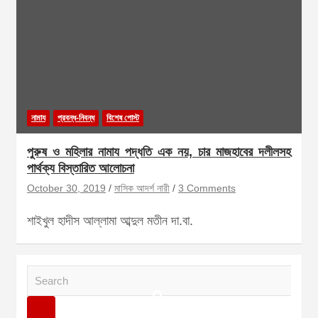
নামায
প্রবন্ধ-নিবন্ধ
বিশেষ পোস্ট
পুরুষ ও মহিলার নামায পদ্ধতি এক নয়, চার মাজহাবের দলীলসহ
পার্থক্য বিস্তারিত আলোচনা
October 30, 2019
মাসিক আদর্শ নারী
3 Comments
শাইখুল হাদীস আল্লামা আব্দুল মতীন দা.বা.
S
e
a