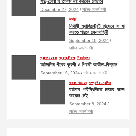
যাদু-টোনা ও তাবিজ নষ্ট করবেন যেভাবে
December 27, 2024
মাসিক আদর্শ নারী
জাতীয়
নির্বাহী ম্যাজিস্ট্রেট হিসেবে যা যা
করতে পারবে সেনাবাহিনী
September 18, 2024
মাসিক আদর্শ নারী
ভ্রান্ত ফেরকা
প্রবন্ধ-নিবন্ধ
শিরক/কুফর
আটরশির পীরের কুফরী ও শিরকী আকীদা-বিশ্বাস
September 16, 2024
মাসিক আদর্শ নারী
জায়েয-নাজায়েয
সাম্প্রতিক প্রেক্ষিত
বর্তমান পরিস্থিতিতে মাজার ভাঙ্গা
জায়েজ নেই
September 8, 2024
মাসিক আদর্শ নারী