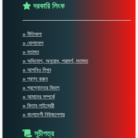
দরকারি লিংক
» নীতিমালা
» যোগাযোগ
» মতামত
» অভিযোগ, অনুরোধ, পরামর্শ, মতামত
» আপনিও লিখুন
» প্রশ্ন করুন
» প্রশ্নোত্তর বিভাগ
» আমাদের সম্পর্কে
» কিতাব লাইব্রেরী
» বাংলাদেশী নিউজপেপার
সূচীপত্র