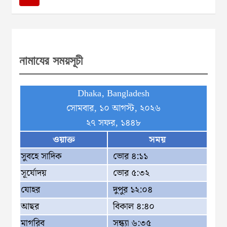
r
c
h
নামাযের সময়সূচী
Dhaka, Bangladesh
সোমবার, ১০ আগস্ট, ২০২৬
২৭ সফর, ১৪৪৮
ওয়াক্ত
সময়
সুবহে সাদিক
ভোর ৪:১১
সূর্যোদয়
ভোর ৫:৩২
যোহর
দুপুর ১২:০৪
আছর
বিকাল ৪:৪০
মাগরিব
সন্ধ্যা ৬:৩৫