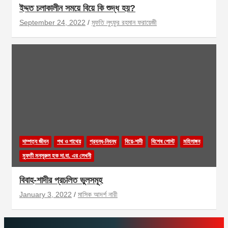
ইদ্দত চলাকালীন সময়ে বিয়ে কি শুদ্ধ হয়?
September 24, 2022
মুফতি লুৎফুর রহমান ফরায়েজী
দাম্পত্য জীবন
পথ ও পাথেয়
প্রবন্ধ-নিবন্ধ
বিয়ে-শাদী
বিশেষ পোস্ট
মহিলাঙ্গন
মুফতী মনসূরুল হক দা.বা. এর লেখনী
বিবাহ-শাদীর প্রচলিত ভুলসমূহ
January 3, 2022
মাসিক আদর্শ নারী