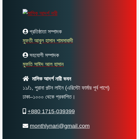
প্রতিষ্ঠাতা সম্পাদক
মুফতী আবুল হাসান শামসাবাদী
সহযোগী সম্পাদক
মুফতি সাঈদ আল হাসান
মাসিক আদর্শ নারী ভবন
১১/১, পুরানা পল্টন লাইন (এরিস্টো ফার্মার পূর্ব পাশে)
ঢাকা–১০০০ থেকে প্রকাশিত।
+880 1715-039399
monthlynari@gmail.com