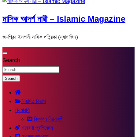
মাসিক আদর্শ নারী – Islamic Magazine
জনপ্রিয় ইসলামী মাসিক পত্রিকা (ম্যাগাজিন)
Search
Search
নিয়মিত বিভাগ
নিয়মাবলি
বিজ্ঞাপন নিয়মাবলী
গবেষণা প্রতিবেদন
সুওয়াল-জাওয়াব