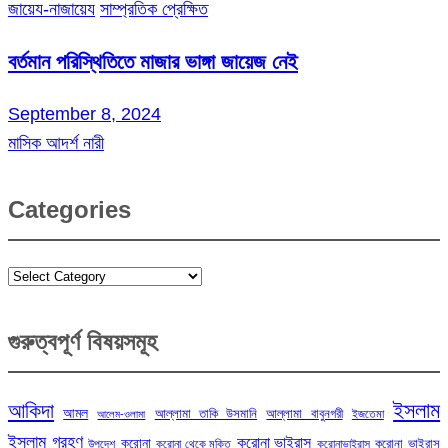
জায়েয-নাজায়েয
সাম্প্রতিক প্রেক্ষিত
বর্তমান পরিস্থিতিতে মাজার ভাঙ্গা জায়েজ নেই
September 8, 2024
মাসিক আদর্শ নারী
Categories
Categories
গুরুত্বপূর্ণ বিষয়সমূহ
ইসলাম
আকিদা
আমল
আল্লামা তাকি উসমানি
আল্লামা বাবুনগরী
ইজতেমা
আলেম-ওলামা
ইসলাম গ্রহণ
করোনা ভাইরাস
করোনা
করোনা ভাইরাস
উপদেশ
করোনা থেকে মুক্তি
করোনাভাইরাস