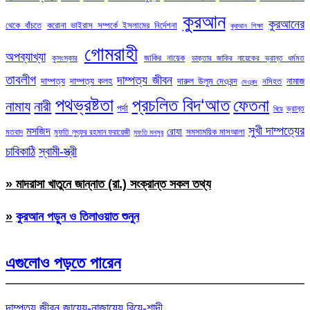
কুরআন
কুরআনের
থেকে বাঁচতে
করোনা ভাইরাস সম্পর্কে ইসলামের নির্দেশনা
কুরআন শিক্ষা
গোমরাহী
অপব্যাখ্যা
জাকির নায়েক
কুসংস্কার
ডাক্তার জাকির নায়েকের ভ্রান্ত ধর্মমত
তাবলীগ
দাম্পত্য জীবন
দাম্পত্য
দাম্পত্য কলহ
দারুল উলুম দেওবন্দ
নামাজ
নসিহত
দেওবন্দ
পথভ্রষ্টতা
প্রচলিত বিদ‘আত
ফেতনা
নামায
নারী
পর্দা
ভ্রান্ত
বিয়ে
সুখী দাম্পত্যের
মসজিদ
রোযা
সমসাময়িক মাসআলা
মতবাদ
মুফতি লুৎফুর রহমান ফরায়েজী
মুফতি মনসুর
চাবিকাঠি
স্বামী-স্ত্রী
» মাদরাসা খাতুনে জান্নাত (রা.) সংক্রান্ত সকল তথ্য
»
কুরআন পড়ুন ও তিলাওয়াত শুনুন
এগুলোও পড়তে পারেন
দাম্পত্য জীবন
জায়েয-নাজায়েয
বিয়ে-শাদী