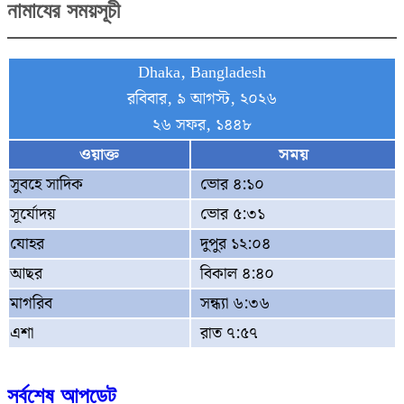
নামাযের সময়সূচী
Dhaka, Bangladesh
রবিবার, ৯ আগস্ট, ২০২৬
২৬ সফর, ১৪৪৮
ওয়াক্ত
সময়
সুবহে সাদিক
ভোর ৪:১০
সূর্যোদয়
ভোর ৫:৩১
যোহর
দুপুর ১২:০৪
আছর
বিকাল ৪:৪০
মাগরিব
সন্ধ্যা ৬:৩৬
এশা
রাত ৭:৫৭
সর্বশেষ আপডেট