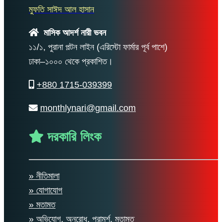
মুফতি সাঈদ আল হাসান
মাসিক আদর্শ নারী ভবন
১১/১, পুরানা পল্টন লাইন (এরিস্টো ফার্মার পূর্ব পাশে)
ঢাকা–১০০০ থেকে প্রকাশিত।
+880 1715-039399
monthlynari@gmail.com
দরকারি লিংক
» নীতিমালা
» যোগাযোগ
» মতামত
» অভিযোগ, অনুরোধ, পরামর্শ, মতামত