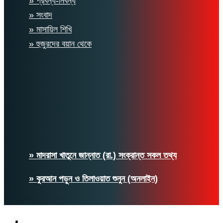
» প্রবন্ধ-নিবন্ধ
» সংবাদ
» মাসায়িল শিখি
» হুজুরদের বয়ান থেকে
» মাদরাসা খাতুনে জান্নাত (রা.) সংক্রান্ত সকল তথ্য
» কুরআন পড়ুন ও তিলাওয়াত শুনুন (অনলাইন)