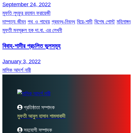
September 24, 2022
মুফতি লুৎফুর রহমান ফরায়েজী
দাম্পত্য জীবন
পথ ও পাথেয়
প্রবন্ধ-নিবন্ধ
বিয়ে-শাদী
বিশেষ পোস্ট
মহিলাঙ্গন
মুফতী মনসূরুল হক দা.বা. এর লেখনী
বিবাহ-শাদীর প্রচলিত ভুলসমূহ
January 3, 2022
মাসিক আদর্শ নারী
প্রতিষ্ঠাতা সম্পাদক
মুফতী আবুল হাসান শামসাবাদী
সহযোগী সম্পাদক