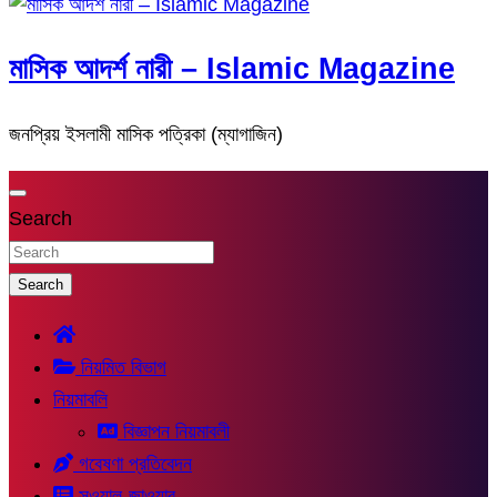
মাসিক আদর্শ নারী – Islamic Magazine
জনপ্রিয় ইসলামী মাসিক পত্রিকা (ম্যাগাজিন)
Search
Search
নিয়মিত বিভাগ
নিয়মাবলি
বিজ্ঞাপন নিয়মাবলী
গবেষণা প্রতিবেদন
সুওয়াল-জাওয়াব