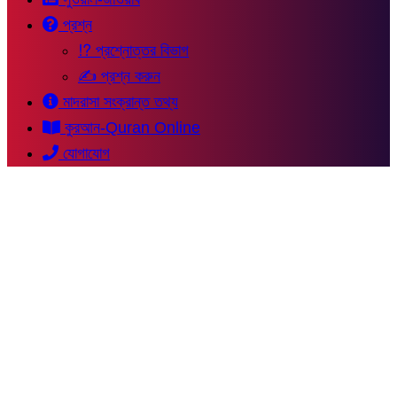
প্রশ্ন
⁉ প্রশ্নোত্তর বিভাগ
✍ প্রশ্ন করুন
মাদরাসা সংক্রান্ত তথ্য
কুরআন-Quran Online
যোগাযোগ