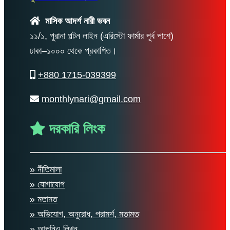
মাসিক আদর্শ নারী ভবন
১১/১, পুরানা পল্টন লাইন (এরিস্টো ফার্মার পূর্ব পাশে)
ঢাকা–১০০০ থেকে প্রকাশিত।
+880 1715-039399
monthlynari@gmail.com
দরকারি লিংক
» নীতিমালা
» যোগাযোগ
» মতামত
» অভিযোগ, অনুরোধ, পরামর্শ, মতামত
» আপনিও লিখুন