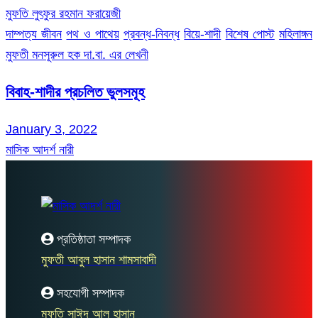
মুফতি লুৎফুর রহমান ফরায়েজী
দাম্পত্য জীবন
পথ ও পাথেয়
প্রবন্ধ-নিবন্ধ
বিয়ে-শাদী
বিশেষ পোস্ট
মহিলাঙ্গন
মুফতী মনসূরুল হক দা.বা. এর লেখনী
বিবাহ-শাদীর প্রচলিত ভুলসমূহ
January 3, 2022
মাসিক আদর্শ নারী
প্রতিষ্ঠাতা সম্পাদক
মুফতী আবুল হাসান শামসাবাদী
সহযোগী সম্পাদক
মুফতি সাঈদ আল হাসান