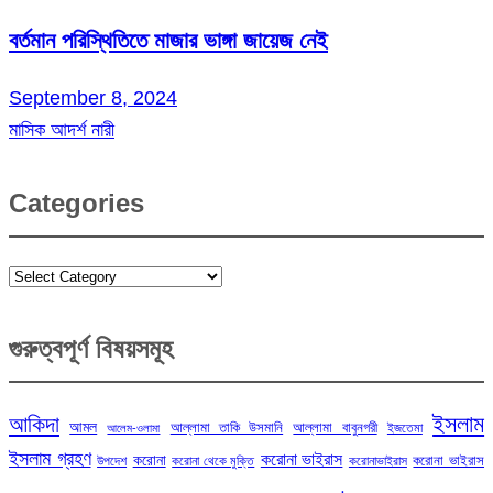
বর্তমান পরিস্থিতিতে মাজার ভাঙ্গা জায়েজ নেই
September 8, 2024
মাসিক আদর্শ নারী
Categories
Categories
গুরুত্বপূর্ণ বিষয়সমূহ
ইসলাম
আকিদা
আমল
আল্লামা তাকি উসমানি
আল্লামা বাবুনগরী
ইজতেমা
আলেম-ওলামা
ইসলাম গ্রহণ
করোনা ভাইরাস
করোনা
করোনা ভাইরাস
উপদেশ
করোনা থেকে মুক্তি
করোনাভাইরাস