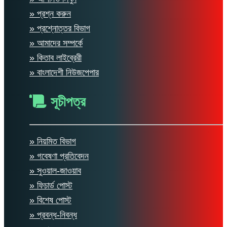
» প্রশ্ন করুন
» প্রশ্নোত্তর বিভাগ
» আমাদের সম্পর্কে
» কিতাব লাইব্রেরী
» বাংলাদেশী নিউজপেপার
সূচীপত্র
» নিয়মিত বিভাগ
» গবেষণা প্রতিবেদন
» সুওয়াল-জাওয়াব
» ফিচার্ড পোস্ট
» বিশেষ পোস্ট
» প্রবন্ধ-নিবন্ধ