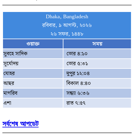
Dhaka, Bangladesh
রবিবার, ৯ আগস্ট, ২০২৬
২৬ সফর, ১৪৪৮
ওয়াক্ত
সময়
সুবহে সাদিক
ভোর ৪:১০
সূর্যোদয়
ভোর ৫:৩১
যোহর
দুপুর ১২:০৪
আছর
বিকাল ৪:৪০
মাগরিব
সন্ধ্যা ৬:৩৬
এশা
রাত ৭:৫৭
সর্বশেষ আপডেট