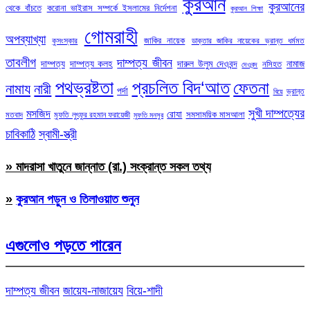
কুরআন
কুরআনের
থেকে বাঁচতে
করোনা ভাইরাস সম্পর্কে ইসলামের নির্দেশনা
কুরআন শিক্ষা
গোমরাহী
অপব্যাখ্যা
জাকির নায়েক
কুসংস্কার
ডাক্তার জাকির নায়েকের ভ্রান্ত ধর্মমত
তাবলীগ
দাম্পত্য জীবন
দাম্পত্য
দাম্পত্য কলহ
দারুল উলুম দেওবন্দ
নামাজ
নসিহত
দেওবন্দ
পথভ্রষ্টতা
প্রচলিত বিদ‘আত
ফেতনা
নামায
নারী
পর্দা
ভ্রান্ত
বিয়ে
সুখী দাম্পত্যের
মসজিদ
রোযা
সমসাময়িক মাসআলা
মতবাদ
মুফতি লুৎফুর রহমান ফরায়েজী
মুফতি মনসুর
চাবিকাঠি
স্বামী-স্ত্রী
» মাদরাসা খাতুনে জান্নাত (রা.) সংক্রান্ত সকল তথ্য
»
কুরআন পড়ুন ও তিলাওয়াত শুনুন
এগুলোও পড়তে পারেন
দাম্পত্য জীবন
জায়েয-নাজায়েয
বিয়ে-শাদী