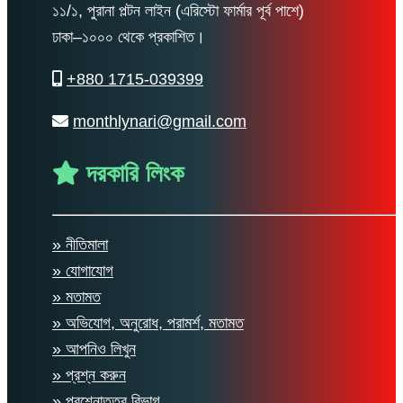
১১/১, পুরানা পল্টন লাইন (এরিস্টো ফার্মার পূর্ব পাশে)
ঢাকা–১০০০ থেকে প্রকাশিত।
+880 1715-039399
monthlynari@gmail.com
দরকারি লিংক
» নীতিমালা
» যোগাযোগ
» মতামত
» অভিযোগ, অনুরোধ, পরামর্শ, মতামত
» আপনিও লিখুন
» প্রশ্ন করুন
» প্রশ্নোত্তর বিভাগ