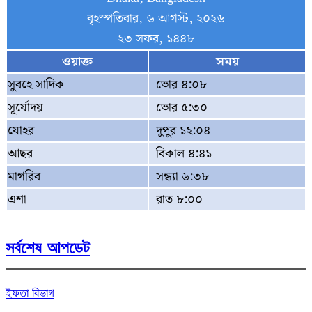
বৃহস্পতিবার, ৬ আগস্ট, ২০২৬
২৩ সফর, ১৪৪৮
ওয়াক্ত
সময়
সুবহে সাদিক
ভোর ৪:০৮
সূর্যোদয়
ভোর ৫:৩০
যোহর
দুপুর ১২:০৪
আছর
বিকাল ৪:৪১
মাগরিব
সন্ধ্যা ৬:৩৮
এশা
রাত ৮:০০
সর্বশেষ আপডেট
ইফতা বিভাগ