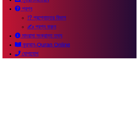
প্রশ্ন
⁉ প্রশ্নোত্তর বিভাগ
✍ প্রশ্ন করুন
মাদরাসা সংক্রান্ত তথ্য
কুরআন-Quran Online
যোগাযোগ