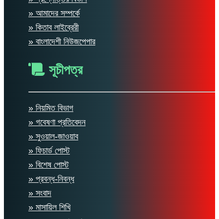
» আমাদের সম্পর্কে
» কিতাব লাইব্রেরী
» বাংলাদেশী নিউজপেপার
সূচীপত্র
» নিয়মিত বিভাগ
» গবেষণা প্রতিবেদন
» সুওয়াল-জাওয়াব
» ফিচার্ড পোস্ট
» বিশেষ পোস্ট
» প্রবন্ধ-নিবন্ধ
» সংবাদ
» মাসায়িল শিখি