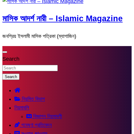
মাসিক আদর্শ নারী – Islamic Magazine
জনপ্রিয় ইসলামী মাসিক পত্রিকা (ম্যাগাজিন)
Search
Search
নিয়মিত বিভাগ
নিয়মাবলি
বিজ্ঞাপন নিয়মাবলী
গবেষণা প্রতিবেদন
সুওয়াল-জাওয়াব