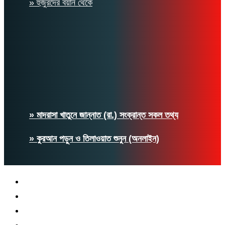
» হুজুরদের বয়ান থেকে
» মাদরাসা খাতুনে জান্নাত (রা.) সংক্রান্ত সকল তথ্য
» কুরআন পড়ুন ও তিলাওয়াত শুনুন (অনলাইন)