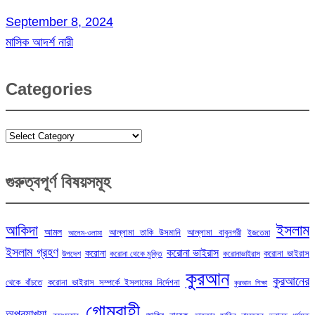
September 8, 2024
মাসিক আদর্শ নারী
Categories
Categories
গুরুত্বপূর্ণ বিষয়সমূহ
ইসলাম
আকিদা
আমল
আল্লামা তাকি উসমানি
আল্লামা বাবুনগরী
ইজতেমা
আলেম-ওলামা
ইসলাম গ্রহণ
করোনা ভাইরাস
করোনা
করোনা ভাইরাস
উপদেশ
করোনা থেকে মুক্তি
করোনাভাইরাস
কুরআন
কুরআনের
থেকে বাঁচতে
করোনা ভাইরাস সম্পর্কে ইসলামের নির্দেশনা
কুরআন শিক্ষা
গোমরাহী
অপব্যাখ্যা