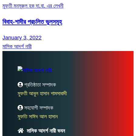
মুফতী মনসূরুল হক দা.বা. এর লেখনী
বিবাহ-শাদীর প্রচলিত ভুলসমূহ
January 3, 2022
মাসিক আদর্শ নারী
প্রতিষ্ঠাতা সম্পাদক
মুফতী আবুল হাসান শামসাবাদী
সহযোগী সম্পাদক
মুফতি সাঈদ আল হাসান
মাসিক আদর্শ নারী ভবন