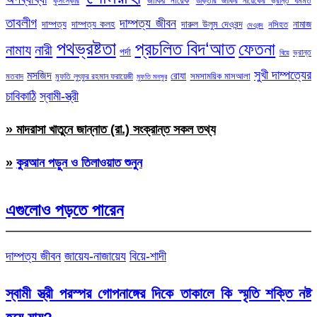
জাকির নায়েক
কুসংস্কার
ডাক্তার জাকির নায়েকের ভ্রান্ত ধর্মমত
তাবলীগ
দাম্পত্য জীবন
দাম্পত্য
দাম্পত্য কলহ
দারুল উলুম দেওবন্দ
নামাজ
নসিহত
দেওবন্দ
পথভ্রষ্টতা
প্রচলিত বিদ‘আত
ফেতনা
নামায
নারী
পর্দা
ভ্রান্ত
বিয়ে
সুখী দাম্পত্যের
মসজিদ
রোযা
সমসাময়িক মাসআলা
মতবাদ
মুফতি লুৎফুর রহমান ফরায়েজী
মুফতি মনসুর
চাবিকাঠি
স্বামী-স্ত্রী
» মাদরাসা খাতুনে জান্নাত (রা.) সংক্রান্ত সকল তথ্য
»
কুরআন পড়ুন ও তিলাওয়াত শুনুন
এগুলোও পড়তে পারেন
দাম্পত্য জীবন
জায়েয-নাজায়েয
বিয়ে-শাদী
স্বামী স্ত্রী পরস্পর গোপনাঙ্গের দিকে তাকালে কি স্মৃতি শক্তি নষ্ট