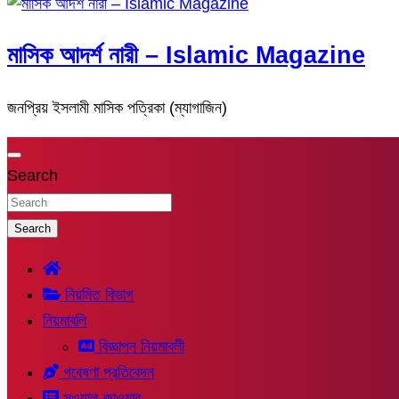
মাসিক আদর্শ নারী – Islamic Magazine
জনপ্রিয় ইসলামী মাসিক পত্রিকা (ম্যাগাজিন)
Search
Search
নিয়মিত বিভাগ
নিয়মাবলি
বিজ্ঞাপন নিয়মাবলী
গবেষণা প্রতিবেদন
সুওয়াল-জাওয়াব