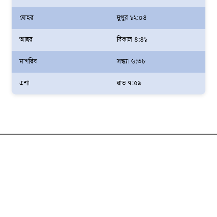
যোহর
দুপুর ১২:০৪
আছর
বিকাল ৪:৪১
মাগরিব
সন্ধ্যা ৬:৩৮
এশা
রাত ৭:৫৯