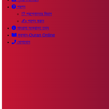
প্রশ্ন
⁉ প্রশ্নোত্তর বিভাগ
✍ প্রশ্ন করুন
মাদরাসা সংক্রান্ত তথ্য
কুরআন-Quran Online
যোগাযোগ