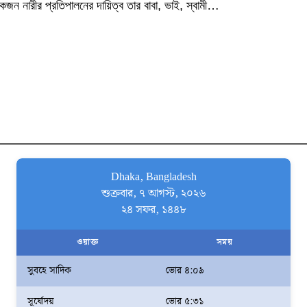
জন নারীর প্রতিপালনের দায়িত্ব তার বাবা, ভাই, স্বামী…
Dhaka, Bangladesh
শুক্রবার, ৭ আগস্ট, ২০২৬
২৪ সফর, ১৪৪৮
ওয়াক্ত
সময়
সুবহে সাদিক
ভোর ৪:০৯
সূর্যোদয়
ভোর ৫:৩১