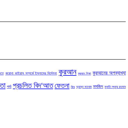
কুরআন
কুরআনের অপব্যাখ্যা
চতে
করোনা ভাইরাস সম্পর্কে ইসলামের নির্দেশনা
কুরআন শিক্ষা
টতা
প্রচলিত বিদ‘আত
ফেতনা
মসজিদ
পর্দা
ভ্রান্ত মতবাদ
মুফতি লুৎফুর রহমান
বিয়ে