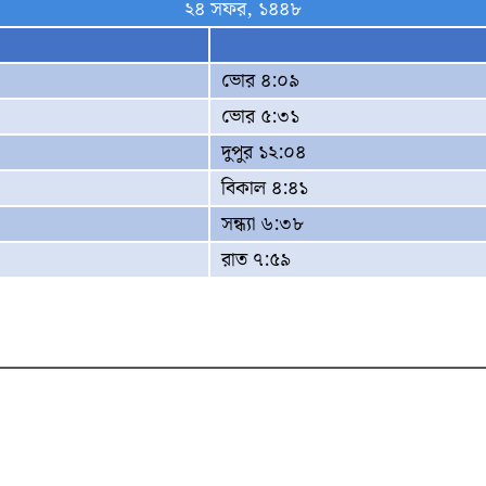
২৪ সফর, ১৪৪৮
ভোর ৪:০৯
ভোর ৫:৩১
দুপুর ১২:০৪
বিকাল ৪:৪১
সন্ধ্যা ৬:৩৮
রাত ৭:৫৯