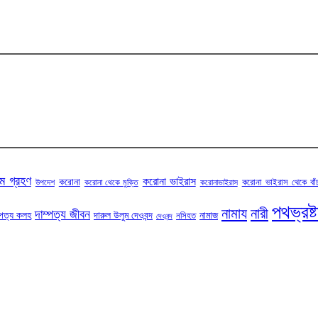
ম গ্রহণ
করোনা ভাইরাস
করোনা
করোনা ভাইরাস থেকে বাঁ
উপদেশ
করোনা থেকে মুক্তি
করোনাভাইরাস
পথভ্রষ্
নামায
নারী
দাম্পত্য জীবন
্পত্য কলহ
দারুল উলুম দেওবন্দ
নামাজ
নসিহত
দেওবন্দ