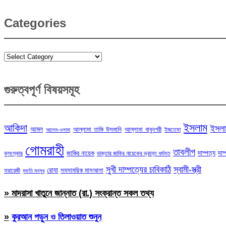
Categories
Categories
গুরুত্বপূর্ণ বিষয়সমূহ
ইসলাম
আকিদা
ইসলা
আমল
আল্লামা তাকি উসমানি
আল্লামা বাবুনগরী
ইজতেমা
আলেম-ওলামা
গোমরাহী
তাবলীগ
দাম্পত্য
দাম
জাকির নায়েক
কুসংস্কার
ডাক্তার জাকির নায়েকের ভ্রান্ত ধর্মমত
সুখী দাম্পত্যের চাবিকাঠি
স্বামী-স্ত্রী
রোযা
সমসাময়িক মাসআলা
ফরায়েজী
মুফতি মনসুর
» মাদরাসা খাতুনে জান্নাত (রা.) সংক্রান্ত সকল তথ্য
»
কুরআন পড়ুন ও তিলাওয়াত শুনুন