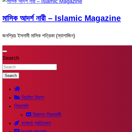
মাসিক আদর্শ নারী – Islamic Magazine
জনপ্রিয় ইসলামী মাসিক পত্রিকা (ম্যাগাজিন)
Search
Search
নিয়মিত বিভাগ
নিয়মাবলি
বিজ্ঞাপন নিয়মাবলী
গবেষণা প্রতিবেদন
সুওয়াল-জাওয়াব