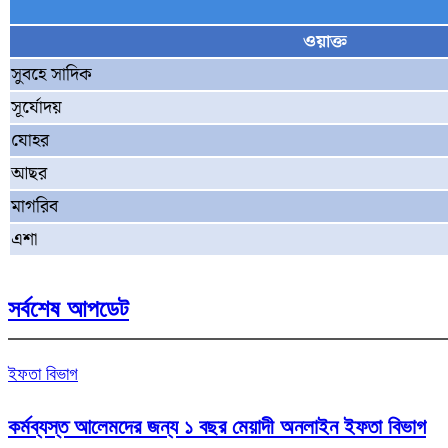
ওয়াক্ত
সুবহে সাদিক
সূর্যোদয়
যোহর
আছর
মাগরিব
এশা
সর্বশেষ আপডেট
ইফতা বিভাগ
কর্মব্যস্ত আলেমদের জন্য ১ বছর মেয়াদী অনলাইন ইফতা বিভাগ