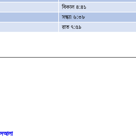
বিকাল ৪:৪১
সন্ধ্যা ৬:৩৮
রাত ৭:৫৯
মাসআলা