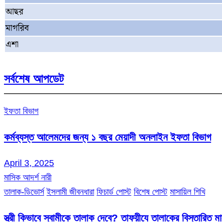
আছর
মাগরিব
এশা
সর্বশেষ আপডেট
ইফতা বিভাগ
কর্মব্যস্ত আলেমদের জন্য ১ বছর মেয়াদী অনলাইন ইফতা বিভাগ
April 3, 2025
মাসিক আদর্শ নারী
তালাক-ডিভোর্স
ইসলামী জীবনধারা
ফিচার্ড পোস্ট
বিশেষ পোস্ট
মাসায়িল শিখি
স্ত্রী কিভাবে স্বামীকে তালাক দেবে? তাফয়ীযে তালাকের বিস্তারিত 