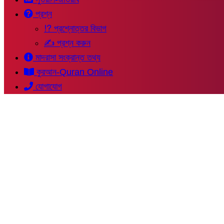
প্রশ্ন
⁉ প্রশ্নোত্তর বিভাগ
✍ প্রশ্ন করুন
মাদরাসা সংক্রান্ত তথ্য
কুরআন-Quran Online
যোগাযোগ