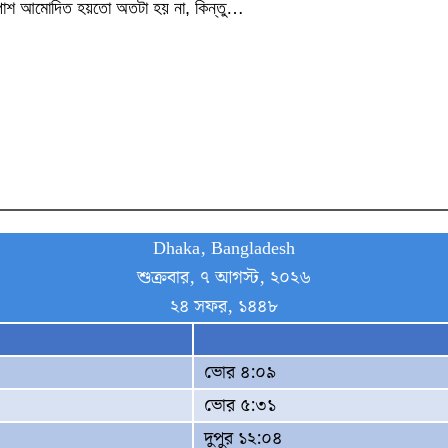
চারপাশ আমোদিত হয়তো অতটা হয় না, কিন্তু…
Dhaka, Bangladesh
শুক্রবার, ৭ আগস্ট, ২০২৬
২৪ সফর, ১৪৪৮
ভোর ৪:০৯
ভোর ৫:৩১
দুপুর ১২:০৪