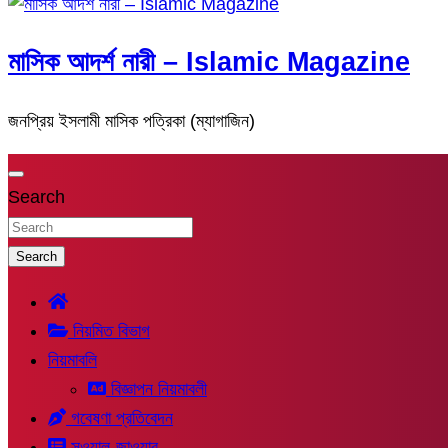
মাসিক আদর্শ নারী – Islamic Magazine
জনপ্রিয় ইসলামী মাসিক পত্রিকা (ম্যাগাজিন)
Search
Search
নিয়মিত বিভাগ
নিয়মাবলি
বিজ্ঞাপন নিয়মাবলী
গবেষণা প্রতিবেদন
সুওয়াল-জাওয়াব