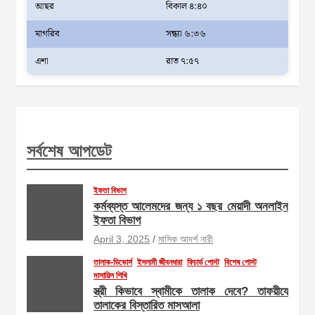
আছর
বিকাল ৪:৪০
মাগরিব
সন্ধ্যা ৬:৩৬
এশা
রাত ৭:৫৭
সর্বশেষ আপডেট
ইফতা বিভাগ
কর্মব্যস্ত আলেমদের জন্য ১ বছর মেয়াদী অনলাইন
ইফতা বিভাগ
April 3, 2025
মাসিক আদর্শ নারী
তালাক-ডিভোর্স
ইসলামী জীবনধারা
ফিচার্ড পোস্ট
বিশেষ পোস্ট
মাসায়িল শিখি
স্ত্রী কিভাবে স্বামীকে তালাক দেবে? তাফয়ীযে
তালাকের বিস্তারিত মাসআলা