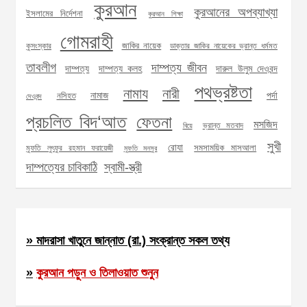
কুরআন
কুরআনের অপব্যাখ্যা
ইসলামের নির্দেশনা
কুরআন শিক্ষা
গোমরাহী
জাকির নায়েক
কুসংস্কার
ডাক্তার জাকির নায়েকের ভ্রান্ত ধর্মমত
তাবলীগ
দাম্পত্য জীবন
দাম্পত্য
দাম্পত্য কলহ
দারুল উলুম দেওবন্দ
পথভ্রষ্টতা
নামায
নারী
নামাজ
পর্দা
নসিহত
দেওবন্দ
প্রচলিত বিদ‘আত
ফেতনা
মসজিদ
ভ্রান্ত মতবাদ
বিয়ে
সুখী
রোযা
সমসাময়িক মাসআলা
মুফতি লুৎফুর রহমান ফরায়েজী
মুফতি মনসুর
দাম্পত্যের চাবিকাঠি
স্বামী-স্ত্রী
» মাদরাসা খাতুনে জান্নাত (রা.) সংক্রান্ত সকল তথ্য
»
কুরআন পড়ুন ও তিলাওয়াত শুনুন