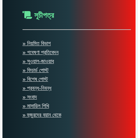
সূচীপত্র
» নিয়মিত বিভাগ
» গবেষণা প্রতিবেদন
» সুওয়াল-জাওয়াব
» ফিচার্ড পোস্ট
» বিশেষ পোস্ট
» প্রবন্ধ-নিবন্ধ
» সংবাদ
» মাসায়িল শিখি
» হুজুরদের বয়ান থেকে