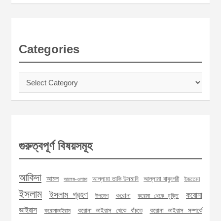
Categories
Categories
গুরুত্বপূর্ণ বিষয়সমূহ
আকিদা
আমল
আল্লামা তাকি উসমানি
আল্লামা বাবুনগরী
ইজতেমা
আলেম-ওলামা
ইসলাম
ইসলাম গ্রহণ
করোনা
করোনা
উপদেশ
করোনা থেকে মুক্তি
ভাইরাস
করোনা ভাইরাস থেকে বাঁচতে
করোনা ভাইরাস সম্পর্কে
করোনাভাইরাস