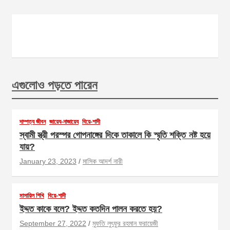
এগুলোও পড়তে পারেন
দাম্পত্য জীবন
জায়েয-নাজায়েয
বিয়ে-শাদী
স্বামী স্ত্রী পরস্পর গোপনাঙ্গের দিকে তাকালে কি স্মৃতি শক্তি নষ্ট হয়ে
যায়?
January 23, 2023
মাসিক আদর্শ নারী
মাসায়িল শিখি
বিয়ে-শাদী
ইদ্দত কাকে বলে? ইদ্দত কতদিন পালন করতে হয়?
September 27, 2022
মুফতি লুৎফুর রহমান ফরায়েজী