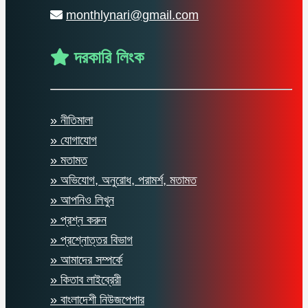
monthlynari@gmail.com
দরকারি লিংক
» নীতিমালা
» যোগাযোগ
» মতামত
» অভিযোগ, অনুরোধ, পরামর্শ, মতামত
» আপনিও লিখুন
» প্রশ্ন করুন
» প্রশ্নোত্তর বিভাগ
» আমাদের সম্পর্কে
» কিতাব লাইব্রেরী
» বাংলাদেশী নিউজপেপার