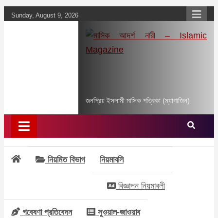
Skip
Sunday, August 9, 2026
to
content
মাসিক আদর্শ নারী –
Islamic Magazine
জনপ্রিয় ইসলামী মাসিক পত্রিকা (ম্যাগাজিন)
নিয়মিত বিভাগ
নিয়মাবলি
বিজ্ঞাপন নিয়মাবলী
গবেষণা প্রতিবেদন
সুওয়াল-জাওয়াব