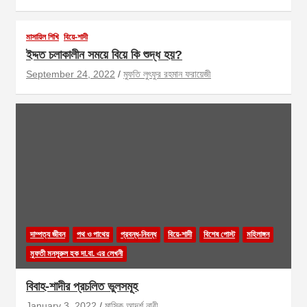
মাসায়িল শিখি
বিয়ে-শাদী
ইদ্দত চলাকালীন সময়ে বিয়ে কি শুদ্ধ হয়?
September 24, 2022
মুফতি লুৎফুর রহমান ফরায়েজী
দাম্পত্য জীবন
পথ ও পাথেয়
প্রবন্ধ-নিবন্ধ
বিয়ে-শাদী
বিশেষ পোস্ট
মহিলাঙ্গন
মুফতী মনসূরুল হক দা.বা. এর লেখনী
বিবাহ-শাদীর প্রচলিত ভুলসমূহ
January 3, 2022
মাসিক আদর্শ নারী