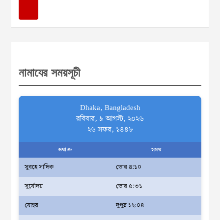
a
r
c
h
নামাযের সময়সূচী
Dhaka, Bangladesh
রবিবার, ৯ আগস্ট, ২০২৬
২৬ সফর, ১৪৪৮
ওয়াক্ত
সময়
সুবহে সাদিক
ভোর ৪:১০
সূর্যোদয়
ভোর ৫:৩১
যোহর
দুপুর ১২:০৪