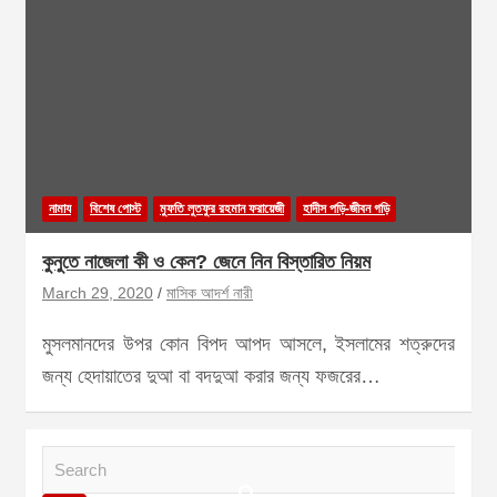
নামায
বিশেষ পোস্ট
মুফতি লুতফুর রহমান ফরায়েজী
হাদীস পড়ি-জীবন গড়ি
কুনুতে নাজেলা কী ও কেন? জেনে নিন বিস্তারিত নিয়ম
March 29, 2020
মাসিক আদর্শ নারী
মুসলমানদের উপর কোন বিপদ আপদ আসলে, ইসলামের শত্রুদের
জন্য হেদায়াতের দুআ বা বদদুআ করার জন্য ফজরের…
S
e