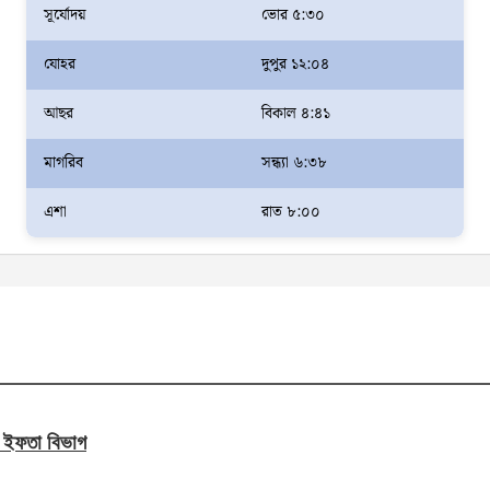
সূর্যোদয়
ভোর ৫:৩০
যোহর
দুপুর ১২:০৪
আছর
বিকাল ৪:৪১
মাগরিব
সন্ধ্যা ৬:৩৮
এশা
রাত ৮:০০
ন ইফতা বিভাগ