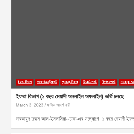
ইফতা বিভাগ
ঘোষণা/এনাউন্সমেন্ট
প্রবন্ধ-নিবন্ধ
ফিচার্ড পোস্ট
বিশেষ পোস্ট
মারকাযুদ দু
ইফতা বিভাগ (১ বছর মেয়াদী অনলাইন অফলাইন) ভর্তি চলছে
March 3, 2023
মাসিক আদর্শ নারী
মারকাযুদ দুরূস আল-ইসলামিয়া--ঢাকা-এর উদ্যোগে ১ বছর মেয়াদী 