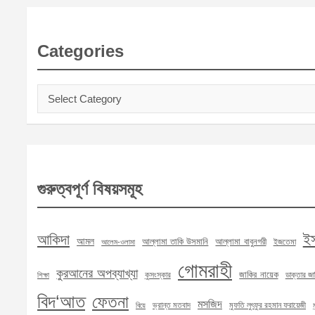
Categories
Categories
গুরুত্বপূর্ণ বিষয়সমূহ
ই
আকিদা
আমল
আল্লামা তাকি উসমানি
আল্লামা বাবুনগরী
ইজতেমা
আলেম-ওলামা
গোমরাহী
কুরআনের অপব্যাখ্যা
জাকির নায়েক
কুসংস্কার
ডাক্তার জা
শিক্ষা
বিদ‘আত
ফেতনা
মসজিদ
ভ্রান্ত মতবাদ
মুফতি লুৎফুর রহমান ফরায়েজী
বিয়ে