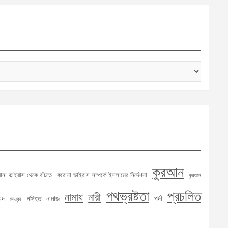
কুরআন
না ভাইরাস থেকে বাঁচতে
করোনা ভাইরাস সম্পর্কে ইসলামের নির্দেশনা
কুরআন
পথভ্রষ্টতা
প্রচলিত
নামায
নারী
্দ
নামাজ
পর্দা
নসিহত
দেওবন্দ