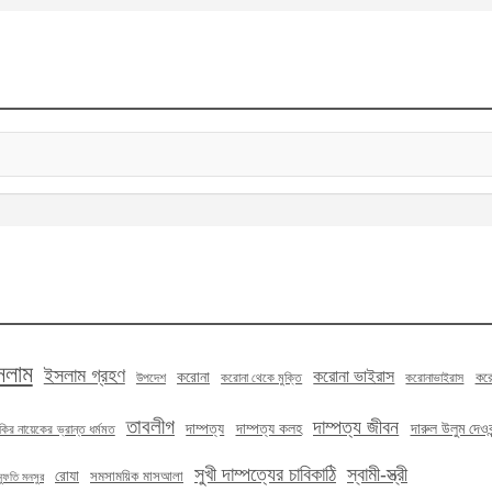
সলাম
ইসলাম গ্রহণ
করোনা ভাইরাস
করোনা
করো
উপদেশ
করোনা থেকে মুক্তি
করোনাভাইরাস
তাবলীগ
দাম্পত্য জীবন
দাম্পত্য
দাম্পত্য কলহ
দারুল উলুম দেওবন
কির নায়েকের ভ্রান্ত ধর্মমত
সুখী দাম্পত্যের চাবিকাঠি
স্বামী-স্ত্রী
রোযা
সমসাময়িক মাসআলা
মুফতি মনসুর