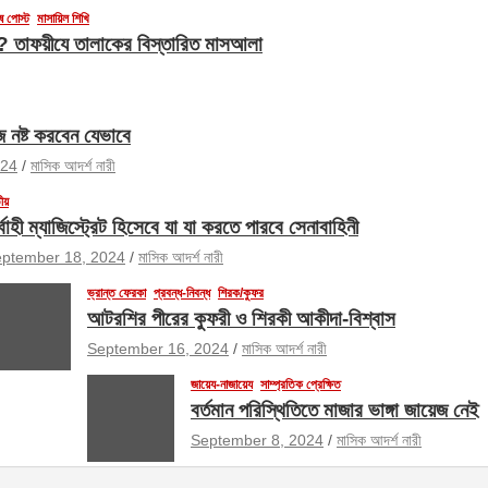
ষ পোস্ট
মাসায়িল শিখি
েবে? তাফয়ীযে তালাকের বিস্তারিত মাসআলা
জ নষ্ট করবেন যেভাবে
024
মাসিক আদর্শ নারী
ীয়
র্বাহী ম্যাজিস্ট্রেট হিসেবে যা যা করতে পারবে সেনাবাহিনী
ptember 18, 2024
মাসিক আদর্শ নারী
ভ্রান্ত ফেরকা
প্রবন্ধ-নিবন্ধ
শিরক/কুফর
আটরশির পীরের কুফরী ও শিরকী আকীদা-বিশ্বাস
September 16, 2024
মাসিক আদর্শ নারী
জায়েয-নাজায়েয
সাম্প্রতিক প্রেক্ষিত
বর্তমান পরিস্থিতিতে মাজার ভাঙ্গা জায়েজ নেই
September 8, 2024
মাসিক আদর্শ নারী