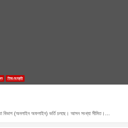
রুস
শিক্ষা-সংস্কৃতি
ইফতা বিভাগ (অনলাইন অফলাইন) ভর্তি চলছে। আসন সংখ্যা সীমিত।…