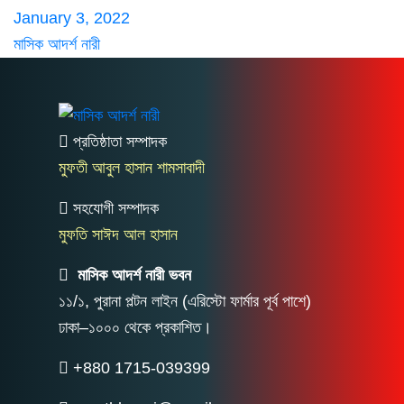
January 3, 2022
মাসিক আদর্শ নারী
প্রতিষ্ঠাতা সম্পাদক
মুফতী আবুল হাসান শামসাবাদী
সহযোগী সম্পাদক
মুফতি সাঈদ আল হাসান
মাসিক আদর্শ নারী ভবন
১১/১, পুরানা পল্টন লাইন (এরিস্টো ফার্মার পূর্ব পাশে)
ঢাকা–১০০০ থেকে প্রকাশিত।
+880 1715-039399