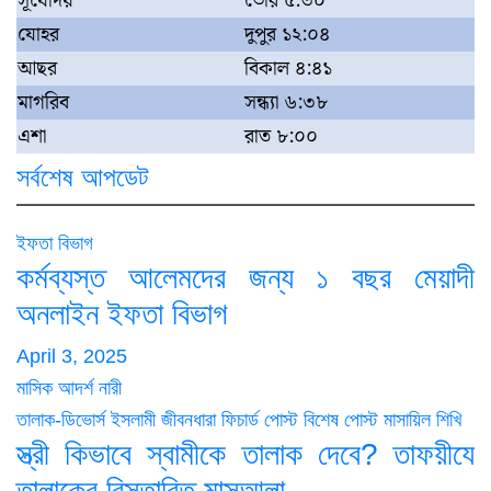
সূর্যোদয়
ভোর ৫:৩০
যোহর
দুপুর ১২:০৪
আছর
বিকাল ৪:৪১
মাগরিব
সন্ধ্যা ৬:৩৮
এশা
রাত ৮:০০
সর্বশেষ আপডেট
ইফতা বিভাগ
কর্মব্যস্ত আলেমদের জন্য ১ বছর মেয়াদী
অনলাইন ইফতা বিভাগ
April 3, 2025
মাসিক আদর্শ নারী
তালাক-ডিভোর্স
ইসলামী জীবনধারা
ফিচার্ড পোস্ট
বিশেষ পোস্ট
মাসায়িল শিখি
স্ত্রী কিভাবে স্বামীকে তালাক দেবে? তাফয়ীযে
তালাকের বিস্তারিত মাসআলা