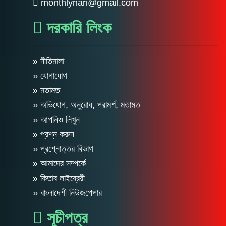
monthlynari@gmail.com
দরকারি লিংক
» নীতিমালা
» যোগাযোগ
» মতামত
» অভিযোগ, অনুরোধ, পরামর্শ, মতামত
» আপনিও লিখুন
» প্রশ্ন করুন
» প্রশ্নোত্তর বিভাগ
» আমাদের সম্পর্কে
» কিতাব লাইব্রেরী
» বাংলাদেশী নিউজপেপার
সূচীপত্র