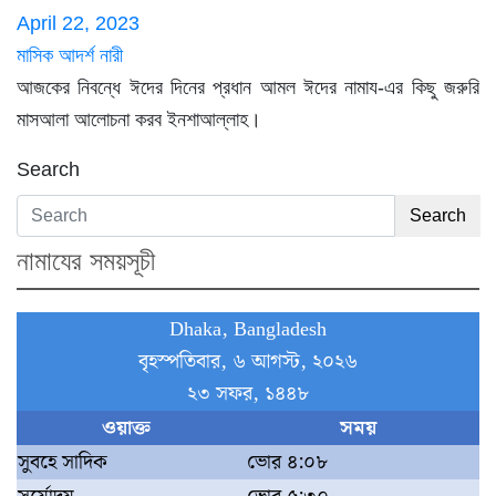
April 22, 2023
মাসিক আদর্শ নারী
আজকের নিবন্ধে ঈদের দিনের প্রধান আমল ঈদের নামায-এর কিছু জরুরি
মাসআলা আলোচনা করব ইনশাআল্লাহ।
Search
Search
নামাযের সময়সূচী
Dhaka, Bangladesh
বৃহস্পতিবার, ৬ আগস্ট, ২০২৬
২৩ সফর, ১৪৪৮
ওয়াক্ত
সময়
সুবহে সাদিক
ভোর ৪:০৮