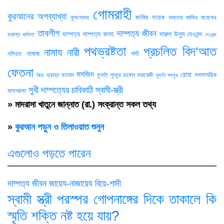
গোমরাহী
কুরআনের অপব্যাখ্যা
জাকির নায়েক
কুসংস্কার
ডাক্তার জাকির নায়েকের
তাবলীগ
দাম্পত্য জীবন
দাম্পত্য
দাম্পত্য কলহ
দারুল উলুম দেওবন্দ
ভ্রান্ত ধর্মমত
দেওবন্দ
পথভ্রষ্টতা
প্রচলিত বিদ‘আত
নামায
নারী
নামাজ
পর্দা
নসিহত
ফেতনা
মসজিদ
রোযা
সমসাময়িক
ভ্রান্ত মতবাদ
মুফতি লুৎফুর রহমান ফরায়েজী
বিয়ে
মুফতি মনসুর
সুখী দাম্পত্যের চাবিকাঠি
স্বামী-স্ত্রী
মাসআলা
» মাদরাসা খাতুনে জান্নাত (রা.) সংক্রান্ত সকল তথ্য
»
কুরআন পড়ুন ও তিলাওয়াত শুনুন
এগুলোও পড়তে পারেন
দাম্পত্য জীবন
জায়েয-নাজায়েয
বিয়ে-শাদী
স্বামী স্ত্রী পরস্পর গোপনাঙ্গের দিকে তাকালে কি
স্মৃতি শক্তি নষ্ট হয়ে যায়?