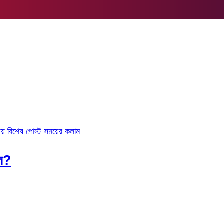
েয়
বিশেষ পোস্ট
সময়ের কলাম
লে?