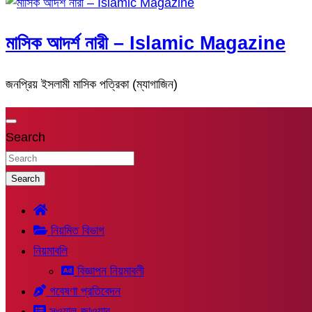
মাসিক আদর্শ নারী – Islamic Magazine
জনপ্রিয় ইসলামী মাসিক পত্রিকা (ম্যাগাজিন)
Search
Search
নিয়মিত বিভাগ
নিয়মাবলি
বিজ্ঞাপন নিয়মাবলী
গবেষণা প্রতিবেদন
সুওয়াল-জাওয়াব