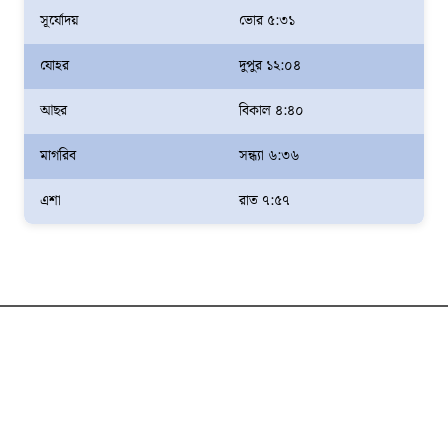
সূর্যোদয়
ভোর ৫:৩১
যোহর
দুপুর ১২:০৪
আছর
বিকাল ৪:৪০
মাগরিব
সন্ধ্যা ৬:৩৬
এশা
রাত ৭:৫৭