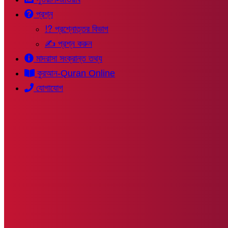
প্রশ্ন
⁉ প্রশ্নোত্তর বিভাগ
✍ প্রশ্ন করুন
মাদরাসা সংক্রান্ত তথ্য
কুরআন-Quran Online
যোগাযোগ