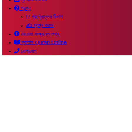
প্রশ্ন
⁉ প্রশ্নোত্তর বিভাগ
✍ প্রশ্ন করুন
মাদরাসা সংক্রান্ত তথ্য
কুরআন-Quran Online
যোগাযোগ