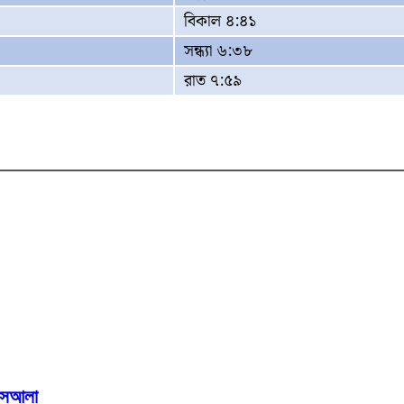
বিকাল ৪:৪১
সন্ধ্যা ৬:৩৮
রাত ৭:৫৯
মাসআলা