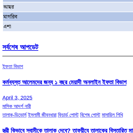
আছর
মাগরিব
এশা
সর্বশেষ আপডেট
ইফতা বিভাগ
কর্মব্যস্ত আলেমদের জন্য ১ বছর মেয়াদী অনলাইন ইফতা বিভাগ
April 3, 2025
মাসিক আদর্শ নারী
তালাক-ডিভোর্স
ইসলামী জীবনধারা
ফিচার্ড পোস্ট
বিশেষ পোস্ট
মাসায়িল শিখি
স্ত্রী কিভাবে স্বামীকে তালাক দেবে? তাফয়ীযে তালাকের বিস্তারিত 