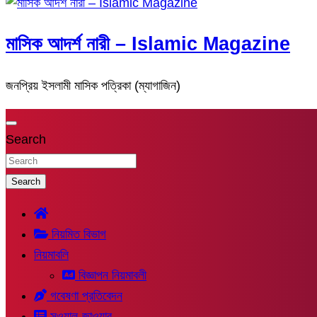
মাসিক আদর্শ নারী – Islamic Magazine
জনপ্রিয় ইসলামী মাসিক পত্রিকা (ম্যাগাজিন)
Search
Search
নিয়মিত বিভাগ
নিয়মাবলি
বিজ্ঞাপন নিয়মাবলী
গবেষণা প্রতিবেদন
সুওয়াল-জাওয়াব