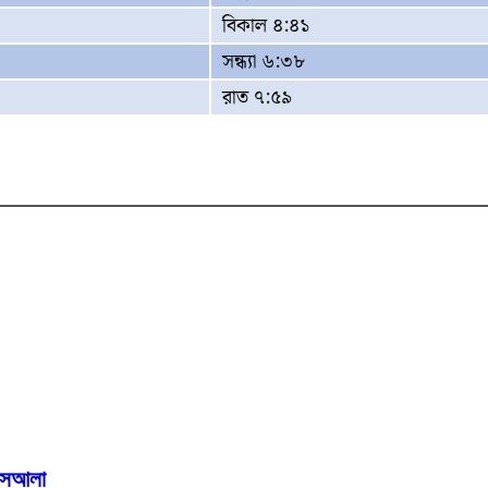
বিকাল ৪:৪১
সন্ধ্যা ৬:৩৮
রাত ৭:৫৯
মাসআলা