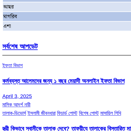
আছর
মাগরিব
এশা
সর্বশেষ আপডেট
ইফতা বিভাগ
কর্মব্যস্ত আলেমদের জন্য ১ বছর মেয়াদী অনলাইন ইফতা বিভাগ
April 3, 2025
মাসিক আদর্শ নারী
তালাক-ডিভোর্স
ইসলামী জীবনধারা
ফিচার্ড পোস্ট
বিশেষ পোস্ট
মাসায়িল শিখি
স্ত্রী কিভাবে স্বামীকে তালাক দেবে? তাফয়ীযে তালাকের বিস্তারিত 