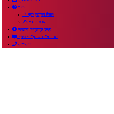
প্রশ্ন
⁉ প্রশ্নোত্তর বিভাগ
✍ প্রশ্ন করুন
মাদরাসা সংক্রান্ত তথ্য
কুরআন-Quran Online
যোগাযোগ