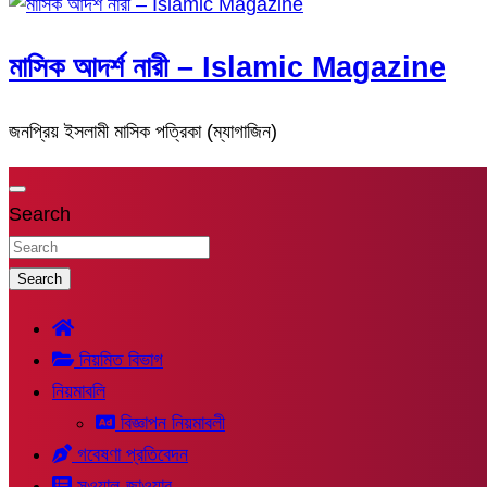
মাসিক আদর্শ নারী – Islamic Magazine
জনপ্রিয় ইসলামী মাসিক পত্রিকা (ম্যাগাজিন)
Search
Search
নিয়মিত বিভাগ
নিয়মাবলি
বিজ্ঞাপন নিয়মাবলী
গবেষণা প্রতিবেদন
সুওয়াল-জাওয়াব