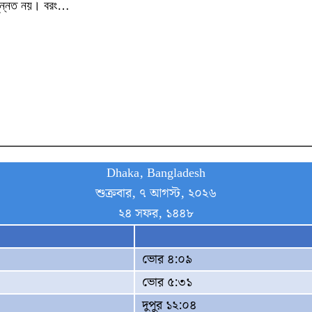
 সুন্নত নয়। বরং…
Dhaka, Bangladesh
শুক্রবার, ৭ আগস্ট, ২০২৬
২৪ সফর, ১৪৪৮
ভোর ৪:০৯
ভোর ৫:৩১
দুপুর ১২:০৪