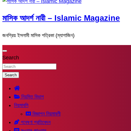
মাসিক আদর্শ নারী – Islamic Magazine
জনপ্রিয় ইসলামী মাসিক পত্রিকা (ম্যাগাজিন)
Search
Search
নিয়মিত বিভাগ
নিয়মাবলি
বিজ্ঞাপন নিয়মাবলী
গবেষণা প্রতিবেদন
সুওয়াল-জাওয়াব