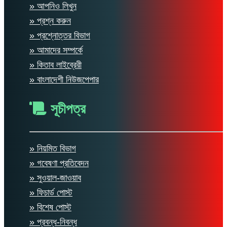
» আপনিও লিখুন
» প্রশ্ন করুন
» প্রশ্নোত্তর বিভাগ
» আমাদের সম্পর্কে
» কিতাব লাইব্রেরী
» বাংলাদেশী নিউজপেপার
সূচীপত্র
» নিয়মিত বিভাগ
» গবেষণা প্রতিবেদন
» সুওয়াল-জাওয়াব
» ফিচার্ড পোস্ট
» বিশেষ পোস্ট
» প্রবন্ধ-নিবন্ধ