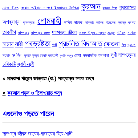
কুরআন
কুরআনের
থেকে বাঁচতে
করোনা ভাইরাস সম্পর্কে ইসলামের নির্দেশনা
কুরআন শিক্ষা
গোমরাহী
অপব্যাখ্যা
জাকির নায়েক
কুসংস্কার
ডাক্তার জাকির নায়েকের ভ্রান্ত ধর্মমত
তাবলীগ
দাম্পত্য জীবন
দাম্পত্য
দাম্পত্য কলহ
দারুল উলুম দেওবন্দ
নামাজ
নসিহত
দেওবন্দ
পথভ্রষ্টতা
প্রচলিত বিদ‘আত
ফেতনা
নামায
নারী
পর্দা
ভ্রান্ত
বিয়ে
সুখী দাম্পত্যের
মসজিদ
রোযা
সমসাময়িক মাসআলা
মতবাদ
মুফতি লুৎফুর রহমান ফরায়েজী
মুফতি মনসুর
চাবিকাঠি
স্বামী-স্ত্রী
» মাদরাসা খাতুনে জান্নাত (রা.) সংক্রান্ত সকল তথ্য
»
কুরআন পড়ুন ও তিলাওয়াত শুনুন
এগুলোও পড়তে পারেন
দাম্পত্য জীবন
জায়েয-নাজায়েয
বিয়ে-শাদী