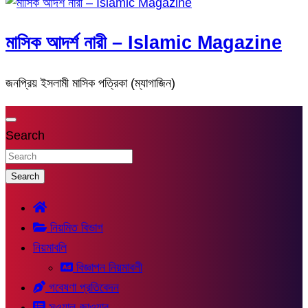
মাসিক আদর্শ নারী – Islamic Magazine
জনপ্রিয় ইসলামী মাসিক পত্রিকা (ম্যাগাজিন)
Search
Search
নিয়মিত বিভাগ
নিয়মাবলি
বিজ্ঞাপন নিয়মাবলী
গবেষণা প্রতিবেদন
সুওয়াল-জাওয়াব