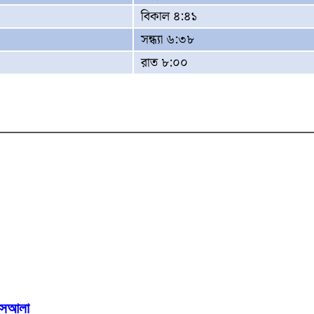
বিকাল ৪:৪১
সন্ধ্যা ৬:৩৮
রাত ৮:০০
মাসআলা