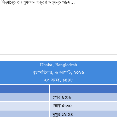
। এ সিদ্ধান্তে তার মুসলমান ভক্তরা অত্যন্ত আনন্দ…
Dhaka, Bangladesh
বৃহস্পতিবার, ৬ আগস্ট, ২০২৬
২৩ সফর, ১৪৪৮
ভোর ৪:০৮
ভোর ৫:৩০
দুপুর ১২:০৪