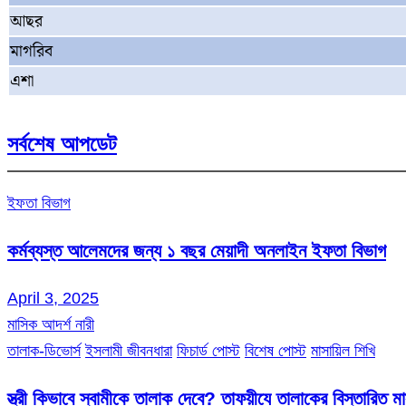
আছর
মাগরিব
এশা
সর্বশেষ আপডেট
ইফতা বিভাগ
কর্মব্যস্ত আলেমদের জন্য ১ বছর মেয়াদী অনলাইন ইফতা বিভাগ
April 3, 2025
মাসিক আদর্শ নারী
তালাক-ডিভোর্স
ইসলামী জীবনধারা
ফিচার্ড পোস্ট
বিশেষ পোস্ট
মাসায়িল শিখি
স্ত্রী কিভাবে স্বামীকে তালাক দেবে? তাফয়ীযে তালাকের বিস্তারিত 