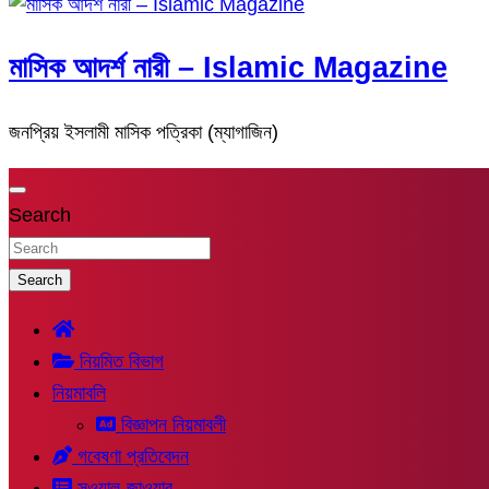
মাসিক আদর্শ নারী – Islamic Magazine
জনপ্রিয় ইসলামী মাসিক পত্রিকা (ম্যাগাজিন)
Search
Search
নিয়মিত বিভাগ
নিয়মাবলি
বিজ্ঞাপন নিয়মাবলী
গবেষণা প্রতিবেদন
সুওয়াল-জাওয়াব