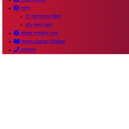
প্রশ্ন
⁉ প্রশ্নোত্তর বিভাগ
✍ প্রশ্ন করুন
মাদরাসা সংক্রান্ত তথ্য
কুরআন-Quran Online
যোগাযোগ