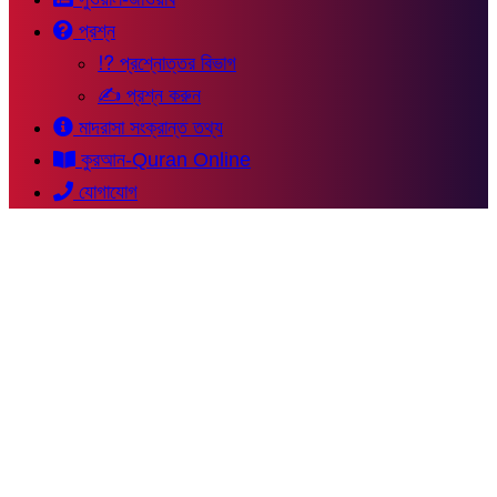
প্রশ্ন
⁉ প্রশ্নোত্তর বিভাগ
✍ প্রশ্ন করুন
মাদরাসা সংক্রান্ত তথ্য
কুরআন-Quran Online
যোগাযোগ