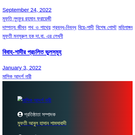
September 24, 2022
মুফতি লুৎফুর রহমান ফরায়েজী
দাম্পত্য জীবন
পথ ও পাথেয়
প্রবন্ধ-নিবন্ধ
বিয়ে-শাদী
বিশেষ পোস্ট
মহিলাঙ্গন
মুফতী মনসূরুল হক দা.বা. এর লেখনী
বিবাহ-শাদীর প্রচলিত ভুলসমূহ
January 3, 2022
মাসিক আদর্শ নারী
প্রতিষ্ঠাতা সম্পাদক
মুফতী আবুল হাসান শামসাবাদী