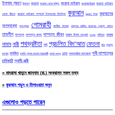
ইসলাম গ্রহণ
করোনা ভাইরাস
করোনা
করোনা ভাইরাস
উপদেশ
করোনা থেকে মুক্তি
করোনাভাইরাস
কুরআন
কুরআনের
থেকে বাঁচতে
করোনা ভাইরাস সম্পর্কে ইসলামের নির্দেশনা
কুরআন শিক্ষা
গোমরাহী
অপব্যাখ্যা
জাকির নায়েক
কুসংস্কার
ডাক্তার জাকির নায়েকের ভ্রান্ত ধর্মমত
তাবলীগ
দাম্পত্য জীবন
দাম্পত্য
দাম্পত্য কলহ
দারুল উলুম দেওবন্দ
নামাজ
নসিহত
দেওবন্দ
পথভ্রষ্টতা
প্রচলিত বিদ‘আত
ফেতনা
নামায
নারী
পর্দা
ভ্রান্ত
বিয়ে
সুখী দাম্পত্যের
মসজিদ
রোযা
সমসাময়িক মাসআলা
মতবাদ
মুফতি লুৎফুর রহমান ফরায়েজী
মুফতি মনসুর
চাবিকাঠি
স্বামী-স্ত্রী
» মাদরাসা খাতুনে জান্নাত (রা.) সংক্রান্ত সকল তথ্য
»
কুরআন পড়ুন ও তিলাওয়াত শুনুন
এগুলোও পড়তে পারেন