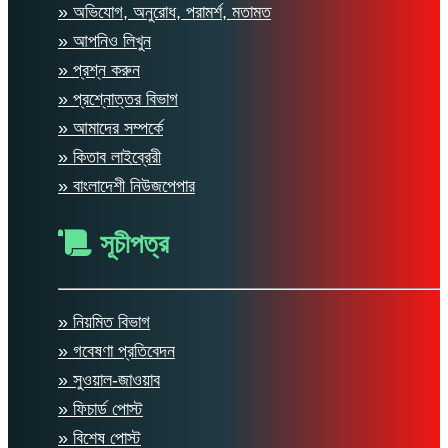
» অভিযোগ, অনুরোধ, পরামর্শ, মতামত
» আপনিও লিখুন
» প্রশ্ন করুন
» প্রশ্নোত্তর বিভাগ
» আমাদের সম্পর্কে
» কিতাব লাইব্রেরী
» বাংলাদেশী নিউজপেপার
সূচীপত্র
» নিয়মিত বিভাগ
» গবেষণা প্রতিবেদন
» সুওয়াল-জাওয়াব
» ফিচার্ড পোস্ট
» বিশেষ পোস্ট