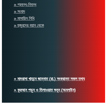
» প্রবন্ধ-নিবন্ধ
» সংবাদ
» মাসায়িল শিখি
» হুজুরদের বয়ান থেকে
» মাদরাসা খাতুনে জান্নাত (রা.) সংক্রান্ত সকল তথ্য
» কুরআন পড়ুন ও তিলাওয়াত শুনুন (অনলাইন)