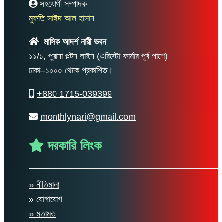
সহযোগী সম্পাদক
মুফতি সাঈদ আল হাসান
মাসিক আদর্শ নারী ভবন
১১/১, পুরানা পল্টন লাইন (এরিস্টো ফার্মার পূর্ব পাশে)
ঢাকা–১০০০ থেকে প্রকাশিত।
+880 1715-039399
monthlynari@gmail.com
দরকারি লিংক
» নীতিমালা
» যোগাযোগ
» মতামত