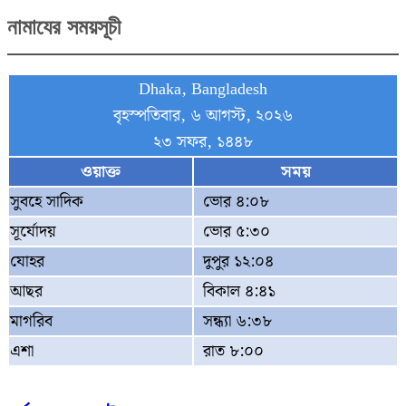
নামাযের সময়সূচী
Dhaka, Bangladesh
বৃহস্পতিবার, ৬ আগস্ট, ২০২৬
২৩ সফর, ১৪৪৮
ওয়াক্ত
সময়
সুবহে সাদিক
ভোর ৪:০৮
সূর্যোদয়
ভোর ৫:৩০
যোহর
দুপুর ১২:০৪
আছর
বিকাল ৪:৪১
মাগরিব
সন্ধ্যা ৬:৩৮
এশা
রাত ৮:০০