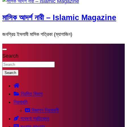
মাসিক আদর্শ নারী – Islamic Magazine
জনপ্রিয় ইসলামী মাসিক পত্রিকা (ম্যাগাজিন)
Search
Search
নিয়মিত বিভাগ
নিয়মাবলি
বিজ্ঞাপন নিয়মাবলী
গবেষণা প্রতিবেদন
সুওয়াল-জাওয়াব