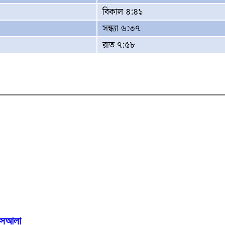
বিকাল ৪:৪১
সন্ধ্যা ৬:৩৭
রাত ৭:৫৮
মাসআলা