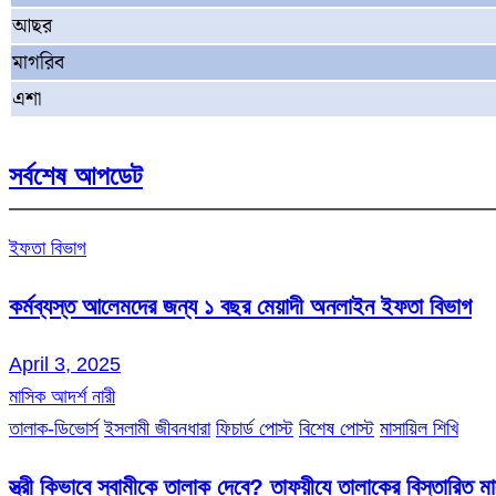
আছর
মাগরিব
এশা
সর্বশেষ আপডেট
ইফতা বিভাগ
কর্মব্যস্ত আলেমদের জন্য ১ বছর মেয়াদী অনলাইন ইফতা বিভাগ
April 3, 2025
মাসিক আদর্শ নারী
তালাক-ডিভোর্স
ইসলামী জীবনধারা
ফিচার্ড পোস্ট
বিশেষ পোস্ট
মাসায়িল শিখি
স্ত্রী কিভাবে স্বামীকে তালাক দেবে? তাফয়ীযে তালাকের বিস্তারিত 