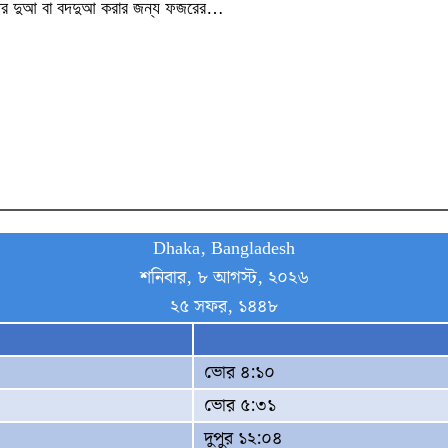
তের দুআ বা বদদুআ করার জন্য ফজরের…
Dhaka, Bangladesh
শনিবার, ৮ আগস্ট, ২০২৬
২৫ সফর, ১৪৪৮
ভোর ৪:১০
ভোর ৫:৩১
দুপুর ১২:০৪