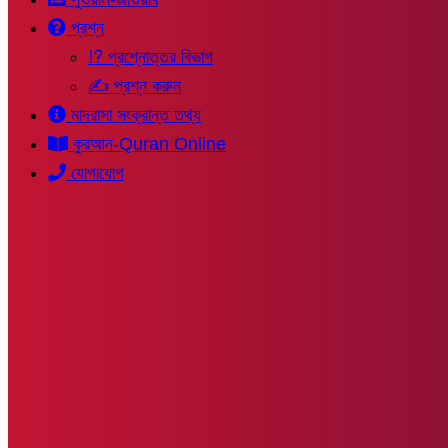
প্রশ্ন
⁉ প্রশ্নোত্তর বিভাগ
✍ প্রশ্ন করুন
মাদরাসা সংক্রান্ত তথ্য
কুরআন-Quran Online
যোগাযোগ