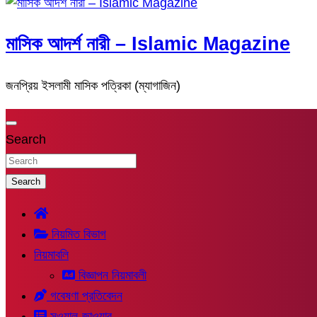
মাসিক আদর্শ নারী – Islamic Magazine
জনপ্রিয় ইসলামী মাসিক পত্রিকা (ম্যাগাজিন)
Search
Search
নিয়মিত বিভাগ
নিয়মাবলি
বিজ্ঞাপন নিয়মাবলী
গবেষণা প্রতিবেদন
সুওয়াল-জাওয়াব