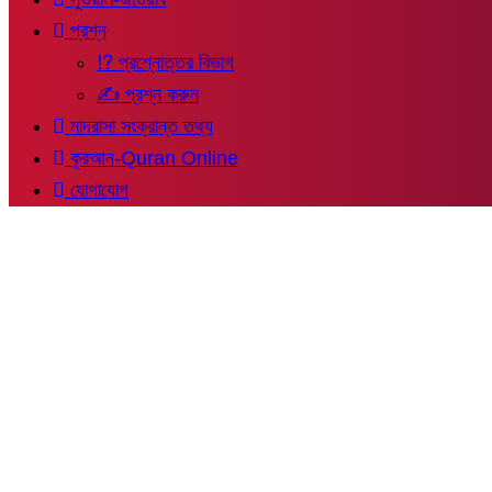
প্রশ্ন
⁉ প্রশ্নোত্তর বিভাগ
✍ প্রশ্ন করুন
মাদরাসা সংক্রান্ত তথ্য
কুরআন-Quran Online
যোগাযোগ