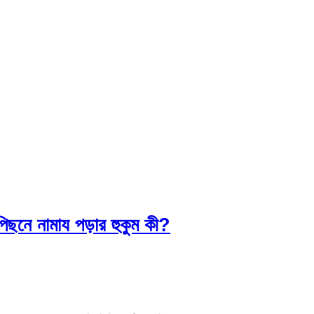
 পিছনে নামায পড়ার হুকুম কী?