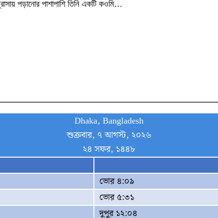
াদ্রাসায় পড়ানোর পাশাপাশি তিনি একটি কওমি…
Dhaka, Bangladesh
শুক্রবার, ৭ আগস্ট, ২০২৬
২৪ সফর, ১৪৪৮
ভোর ৪:০৯
ভোর ৫:৩১
দুপুর ১২:০৪