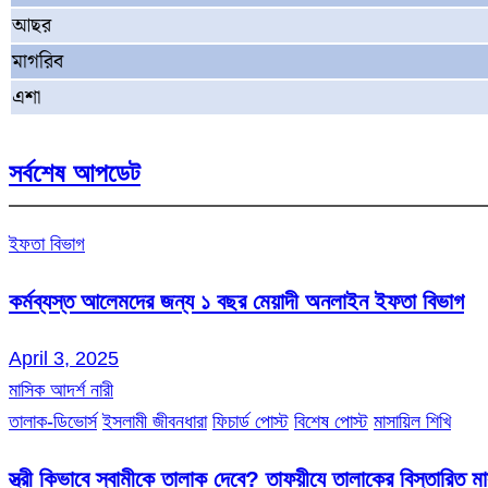
আছর
মাগরিব
এশা
সর্বশেষ আপডেট
ইফতা বিভাগ
কর্মব্যস্ত আলেমদের জন্য ১ বছর মেয়াদী অনলাইন ইফতা বিভাগ
April 3, 2025
মাসিক আদর্শ নারী
তালাক-ডিভোর্স
ইসলামী জীবনধারা
ফিচার্ড পোস্ট
বিশেষ পোস্ট
মাসায়িল শিখি
স্ত্রী কিভাবে স্বামীকে তালাক দেবে? তাফয়ীযে তালাকের বিস্তারিত 