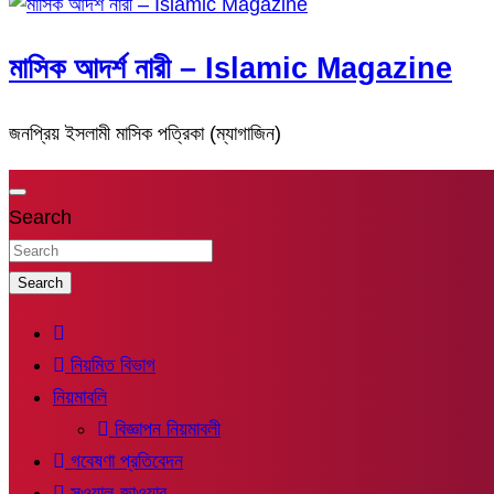
মাসিক আদর্শ নারী – Islamic Magazine
জনপ্রিয় ইসলামী মাসিক পত্রিকা (ম্যাগাজিন)
Search
Search
নিয়মিত বিভাগ
নিয়মাবলি
বিজ্ঞাপন নিয়মাবলী
গবেষণা প্রতিবেদন
সুওয়াল-জাওয়াব