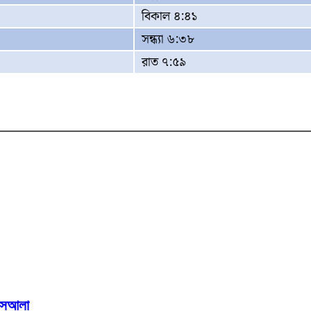
বিকাল ৪:৪১
সন্ধ্যা ৬:৩৮
রাত ৭:৫৯
মাসআলা