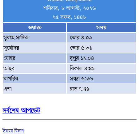
শনিবার, ৮ আগস্ট, ২০২৬
২৫ সফর, ১৪৪৮
ওয়াক্ত
সময়
সুবহে সাদিক
ভোর ৪:০৯
সূর্যোদয়
ভোর ৫:৩১
যোহর
দুপুর ১২:০৪
আছর
বিকাল ৪:৪১
মাগরিব
সন্ধ্যা ৬:৩৮
এশা
রাত ৭:৫৯
সর্বশেষ আপডেট
ইফতা বিভাগ