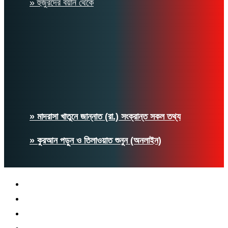
» হুজুরদের বয়ান থেকে
» মাদরাসা খাতুনে জান্নাত (রা.) সংক্রান্ত সকল তথ্য
» কুরআন পড়ুন ও তিলাওয়াত শুনুন (অনলাইন)