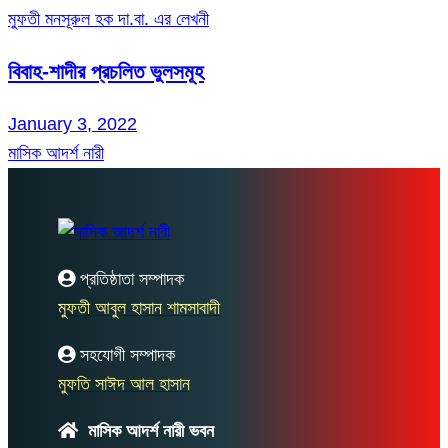
মুফতী মনসূরুল হক দা.বা. এর লেখনী
বিবাহ-শাদীর প্রচলিত ভুলসমূহ
January 3, 2022
মাসিক আদর্শ নারী
প্রতিষ্ঠাতা সম্পাদক
মুফতী আবুল হাসান শামসাবাদী
সহযোগী সম্পাদক
মুফতি সাঈদ আল হাসান
মাসিক আদর্শ নারী ভবন