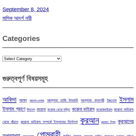
September 8, 2024
মাসিক আদর্শ নারী
Categories
Categories
গুরুত্বপূর্ণ বিষয়সমূহ
ইসলাম
আকিদা
আমল
আল্লামা তাকি উসমানি
আল্লামা বাবুনগরী
ইজতেমা
আলেম-ওলামা
ইসলাম গ্রহণ
করোনা ভাইরাস
করোনা
করোনা ভাইরাস
উপদেশ
করোনা থেকে মুক্তি
করোনাভাইরাস
কুরআন
কুরআনের
থেকে বাঁচতে
করোনা ভাইরাস সম্পর্কে ইসলামের নির্দেশনা
কুরআন শিক্ষা
গোমরাহী
অপব্যাখ্যা