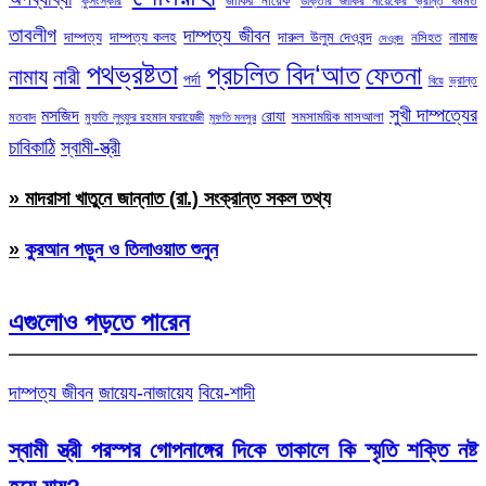
জাকির নায়েক
কুসংস্কার
ডাক্তার জাকির নায়েকের ভ্রান্ত ধর্মমত
তাবলীগ
দাম্পত্য জীবন
দাম্পত্য
দাম্পত্য কলহ
দারুল উলুম দেওবন্দ
নামাজ
নসিহত
দেওবন্দ
পথভ্রষ্টতা
প্রচলিত বিদ‘আত
ফেতনা
নামায
নারী
পর্দা
ভ্রান্ত
বিয়ে
সুখী দাম্পত্যের
মসজিদ
রোযা
সমসাময়িক মাসআলা
মতবাদ
মুফতি লুৎফুর রহমান ফরায়েজী
মুফতি মনসুর
চাবিকাঠি
স্বামী-স্ত্রী
» মাদরাসা খাতুনে জান্নাত (রা.) সংক্রান্ত সকল তথ্য
»
কুরআন পড়ুন ও তিলাওয়াত শুনুন
এগুলোও পড়তে পারেন
দাম্পত্য জীবন
জায়েয-নাজায়েয
বিয়ে-শাদী
স্বামী স্ত্রী পরস্পর গোপনাঙ্গের দিকে তাকালে কি স্মৃতি শক্তি নষ্ট