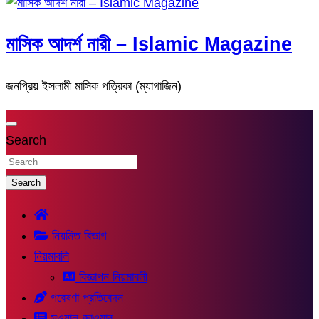
মাসিক আদর্শ নারী – Islamic Magazine
জনপ্রিয় ইসলামী মাসিক পত্রিকা (ম্যাগাজিন)
Search
Search
নিয়মিত বিভাগ
নিয়মাবলি
বিজ্ঞাপন নিয়মাবলী
গবেষণা প্রতিবেদন
সুওয়াল-জাওয়াব