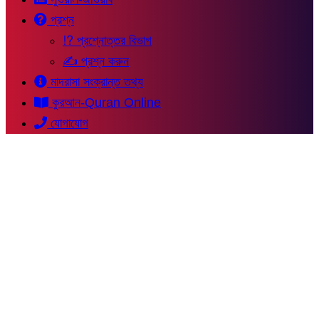
প্রশ্ন
⁉ প্রশ্নোত্তর বিভাগ
✍ প্রশ্ন করুন
মাদরাসা সংক্রান্ত তথ্য
কুরআন-Quran Online
যোগাযোগ