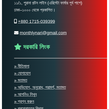
১১/১, পুরানা পল্টন লাইন (এরিস্টো ফার্মার পূর্ব পাশে)
ঢাকা–১০০০ থেকে প্রকাশিত।
+880 1715-039399
monthlynari@gmail.com
দরকারি লিংক
» নীতিমালা
» যোগাযোগ
» মতামত
» অভিযোগ, অনুরোধ, পরামর্শ, মতামত
» আপনিও লিখুন
» প্রশ্ন করুন
» প্রশ্নোত্তর বিভাগ