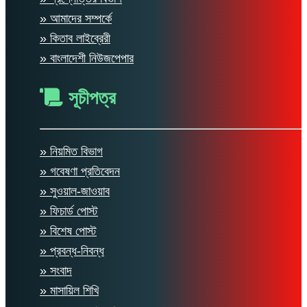
» আমাদের সম্পর্কে
» কিতাব লাইব্রেরী
» বাংলাদেশী নিউজপেপার
সূচীপত্র
» নিয়মিত বিভাগ
» গবেষণা প্রতিবেদন
» সুওয়াল-জাওয়াব
» ফিচার্ড পোস্ট
» বিশেষ পোস্ট
» প্রবন্ধ-নিবন্ধ
» সংবাদ
» মাসায়িল শিখি