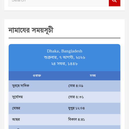
e
a
r
নামাযের সময়সূচী
c
h
Dhaka, Bangladesh
শুক্রবার, ৭ আগস্ট, ২০২৬
২৪ সফর, ১৪৪৮
ওয়াক্ত
সময়
সুবহে সাদিক
ভোর ৪:০৯
সূর্যোদয়
ভোর ৫:৩১
যোহর
দুপুর ১২:০৪
আছর
বিকাল ৪:৪১