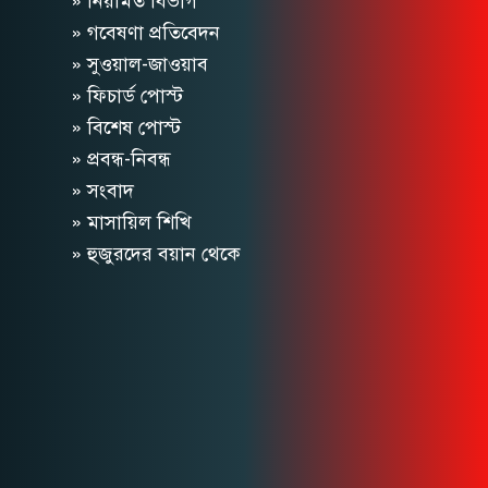
» নিয়মিত বিভাগ
» গবেষণা প্রতিবেদন
» সুওয়াল-জাওয়াব
» ফিচার্ড পোস্ট
» বিশেষ পোস্ট
» প্রবন্ধ-নিবন্ধ
» সংবাদ
» মাসায়িল শিখি
» হুজুরদের বয়ান থেকে