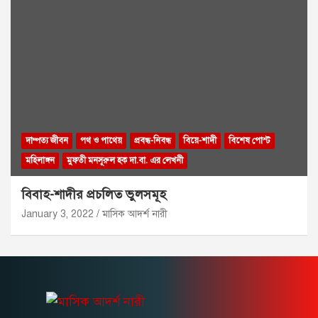
দাম্পত্য জীবন
পথ ও পাথেয়
প্রবন্ধ-নিবন্ধ
বিয়ে-শাদী
বিশেষ পোস্ট
মহিলাঙ্গন
মুফতী মনসূরুল হক দা.বা. এর লেখনী
বিবাহ-শাদীর প্রচলিত ভুলসমূহ
January 3, 2022
মাসিক আদর্শ নারী