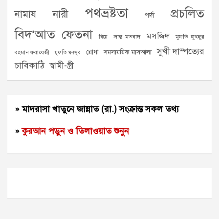
পথভ্রষ্টতা
প্রচলিত
নামায
নারী
পর্দা
বিদ‘আত
ফেতনা
মসজিদ
ভ্রান্ত মতবাদ
মুফতি লুৎফুর
বিয়ে
সুখী দাম্পত্যের
রোযা
সমসাময়িক মাসআলা
রহমান ফরায়েজী
মুফতি মনসুর
চাবিকাঠি
স্বামী-স্ত্রী
» মাদরাসা খাতুনে জান্নাত (রা.) সংক্রান্ত সকল তথ্য
»
কুরআন পড়ুন ও তিলাওয়াত শুনুন