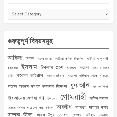
Categories
গুরুত্বপূর্ণ বিষয়সমূহ
আকিদা
আমল
আল্লামা তাকি উসমানি
আল্লামা বাবুনগরী
আলেম-ওলামা
ইসলাম
ইসলাম গ্রহণ
করোনা
ইজতেমা
উপদেশ
করোনা থেকে
করোনা ভাইরাস
করোনা ভাইরাস থেকে বাঁচতে
মুক্তি
করোনাভাইরাস
কুরআন
করোনা ভাইরাস সম্পর্কে ইসলামের নির্দেশনা
কুরআন শিক্ষা
গোমরাহী
কুরআনের অপব্যাখ্যা
জাকির নায়েক
কুসংস্কার
তাবলীগ
দাম্পত্য
দাম্পত্য কলহ
ডাক্তার জাকির নায়েকের ভ্রান্ত ধর্মমত
দাম্পত্য জীবন
দারুল উলুম দেওবন্দ
নামাজ
নসিহত
দেওবন্দ