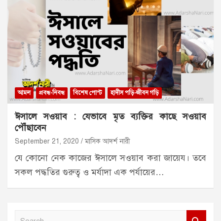
আমল
প্রবন্ধ-নিবন্ধ
বিশেষ পোস্ট
হাদীস পড়ি-জীবন গড়ি
ঈসালে সওয়াব : যেভাবে মৃত ব্যক্তির কাছে সওয়াব
পৌঁছাবেন
September 21, 2020
মাসিক আদর্শ নারী
যে কোনো নেক কাজের ঈসালে সওয়াব করা জায়েয। তবে
সকল পদ্ধতির গুরুত্ব ও মর্যাদা এক পর্যায়ের…
S