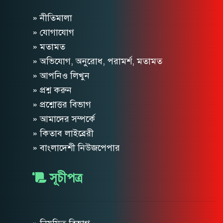
» নীতিমালা
» যোগাযোগ
» মতামত
» অভিযোগ, অনুরোধ, পরামর্শ, মতামত
» আপনিও লিখুন
» প্রশ্ন করুন
» প্রশ্নোত্তর বিভাগ
» আমাদের সম্পর্কে
» কিতাব লাইব্রেরী
» বাংলাদেশী নিউজপেপার
সূচীপত্র