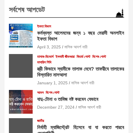
সর্বশেষ আপডেট
ইফতা বিভাগ
কর্মব্যস্ত আলেমদের জন্য ১ বছর মেয়াদী অনলাইন
ইফতা বিভাগ
April 3, 2025
মাসিক আদর্শ নারী
তালাক-ডিভোর্স
ইসলামী জীবনধারা
ফিচার্ড পোস্ট
বিশেষ পোস্ট
মাসায়িল শিখি
স্ত্রী কিভাবে স্বামীকে তালাক দেবে? তাফয়ীযে তালাকের
বিস্তারিত মাসআলা
January 1, 2025
মাসিক আদর্শ নারী
আমল
বিশেষ পোস্ট
যাদু-টোনা ও তাবিজ নষ্ট করবেন যেভাবে
December 27, 2024
মাসিক আদর্শ নারী
জাতীয়
নির্বাহী ম্যাজিস্ট্রেট হিসেবে যা যা করতে পারবে