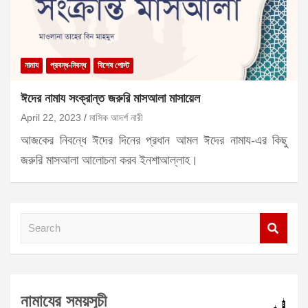
নামায
প্রবন্ধ-নিবন্ধ
বিশেষ পোস্ট
ঈদের নামায সংক্রান্ত জরুরি মাসআলা মাসায়েল
April 22, 2023
মাসিক আদর্শ নারী
আজকের নিবন্ধে ঈদের দিনের প্রধান আমল ঈদের নামায-এর কিছু
জরুরি মাসআলা আলোচনা করব ইনশাআল্লাহ।
S
e
a
r
নামাযের সময়সূচী
c