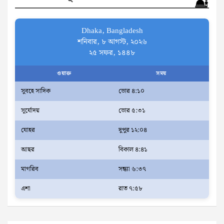
h
Dhaka, Bangladesh
শনিবার, ৮ আগস্ট, ২০২৬
২৫ সফর, ১৪৪৮
ওয়াক্ত
সময়
সুবহে সাদিক
ভোর ৪:১০
সূর্যোদয়
ভোর ৫:৩১
যোহর
দুপুর ১২:০৪
আছর
বিকাল ৪:৪১
মাগরিব
সন্ধ্যা ৬:৩৭
এশা
রাত ৭:৫৮