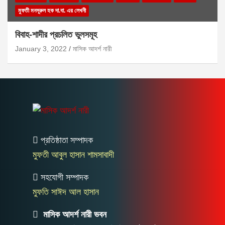
মুফতী মনসূরুল হক দা.বা. এর লেখনী
বিবাহ-শাদীর প্রচলিত ভুলসমূহ
January 3, 2022
মাসিক আদর্শ নারী
প্রতিষ্ঠাতা সম্পাদক
মুফতী আবুল হাসান শামসাবাদী
সহযোগী সম্পাদক
মুফতি সাঈদ আল হাসান
মাসিক আদর্শ নারী ভবন