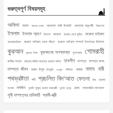
গুরুত্বপূর্ণ বিষয়সমূহ
আকিদা
আমল
আল্লামা তাকি উসমানি
আল্লামা বাবুনগরী
ইজতেমা
আলেম-ওলামা
ইসলাম
ইসলাম গ্রহণ
করোনা ভাইরাস
করোনা
উপদেশ
করোনা থেকে মুক্তি
করোনা ভাইরাস থেকে বাঁচতে
করোনা ভাইরাস সম্পর্কে ইসলামের নির্দেশনা
করোনাভাইরাস
গোমরাহী
কুরআন
কুরআনের অপব্যাখ্যা
কুসংস্কার
কুরআন শিক্ষা
তাবলীগ
দাম্পত্য
দাম্পত্য কলহ
জাকির নায়েক
ডাক্তার জাকির নায়েকের ভ্রান্ত ধর্মমত
নামায
নারী
দাম্পত্য জীবন
দারুল উলুম দেওবন্দ
নামাজ
নসিহত
দেওবন্দ
পথভ্রষ্টতা
প্রচলিত বিদ‘আত
ফেতনা
পর্দা
ভ্রান্ত
বিয়ে
মসজিদ
রোযা
সমসাময়িক মাসআলা
মতবাদ
মুফতি লুৎফুর রহমান ফরায়েজী
মুফতি মনসুর
সুখী দাম্পত্যের চাবিকাঠি
স্বামী-স্ত্রী