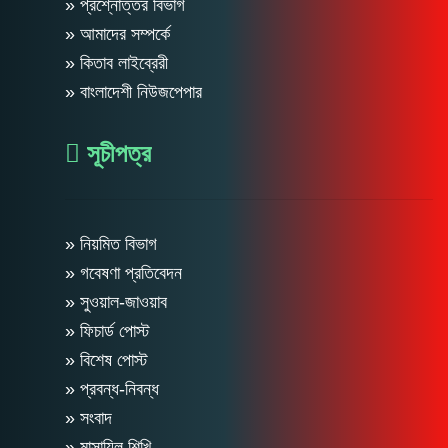
» প্রশ্নোত্তর বিভাগ
» আমাদের সম্পর্কে
» কিতাব লাইব্রেরী
» বাংলাদেশী নিউজপেপার
সূচীপত্র
» নিয়মিত বিভাগ
» গবেষণা প্রতিবেদন
» সুওয়াল-জাওয়াব
» ফিচার্ড পোস্ট
» বিশেষ পোস্ট
» প্রবন্ধ-নিবন্ধ
» সংবাদ
» মাসায়িল শিখি