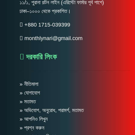
১১/১, পুরানা পল্টন লাইন (এরিস্টো ফার্মার পূর্ব পাশে)
ঢাকা–১০০০ থেকে প্রকাশিত।
+880 1715-039399
monthlynari@gmail.com
দরকারি লিংক
» নীতিমালা
» যোগাযোগ
» মতামত
» অভিযোগ, অনুরোধ, পরামর্শ, মতামত
» আপনিও লিখুন
» প্রশ্ন করুন