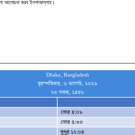
সআলা আলোচনা করব ইনশাআল্লাহ।
Dhaka, Bangladesh
বৃহস্পতিবার, ৬ আগস্ট, ২০২৬
২৩ সফর, ১৪৪৮
ভোর ৪:০৮
ভোর ৫:৩০
দুপুর ১২:০৪