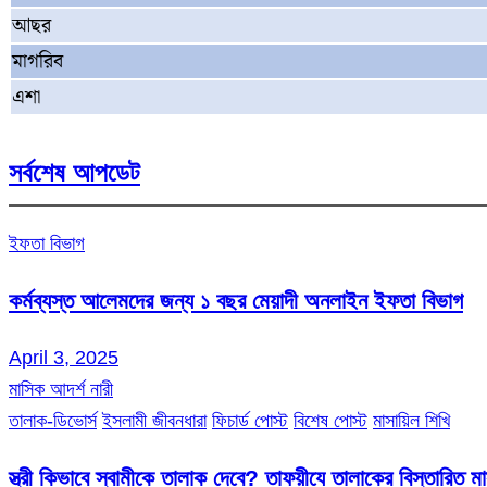
আছর
মাগরিব
এশা
সর্বশেষ আপডেট
ইফতা বিভাগ
কর্মব্যস্ত আলেমদের জন্য ১ বছর মেয়াদী অনলাইন ইফতা বিভাগ
April 3, 2025
মাসিক আদর্শ নারী
তালাক-ডিভোর্স
ইসলামী জীবনধারা
ফিচার্ড পোস্ট
বিশেষ পোস্ট
মাসায়িল শিখি
স্ত্রী কিভাবে স্বামীকে তালাক দেবে? তাফয়ীযে তালাকের বিস্তারিত 