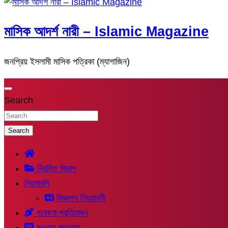
মাসিক আদর্শ নারী – Islamic Magazine
জনপ্রিয় ইসলামী মাসিক পত্রিকা (ম্যাগাজিন)
Search
Search
নিয়মিত বিভাগ
নিয়মাবলি
বিজ্ঞাপন নিয়মাবলী
গবেষণা প্রতিবেদন
সুওয়াল-জাওয়াব