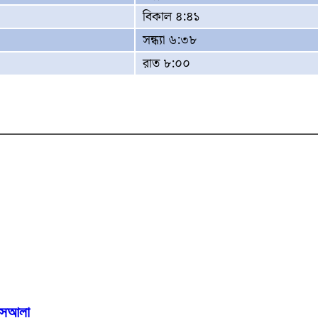
বিকাল ৪:৪১
সন্ধ্যা ৬:৩৮
রাত ৮:০০
মাসআলা