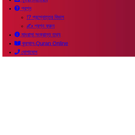
প্রশ্ন
⁉ প্রশ্নোত্তর বিভাগ
✍ প্রশ্ন করুন
মাদরাসা সংক্রান্ত তথ্য
কুরআন-Quran Online
যোগাযোগ