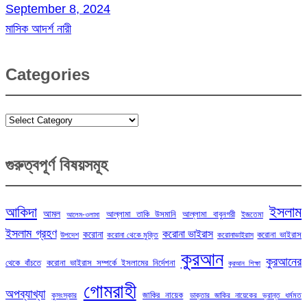
September 8, 2024
মাসিক আদর্শ নারী
Categories
Categories
গুরুত্বপূর্ণ বিষয়সমূহ
ইসলাম
আকিদা
আমল
আল্লামা তাকি উসমানি
আল্লামা বাবুনগরী
ইজতেমা
আলেম-ওলামা
ইসলাম গ্রহণ
করোনা ভাইরাস
করোনা
করোনা ভাইরাস
উপদেশ
করোনা থেকে মুক্তি
করোনাভাইরাস
কুরআন
কুরআনের
থেকে বাঁচতে
করোনা ভাইরাস সম্পর্কে ইসলামের নির্দেশনা
কুরআন শিক্ষা
গোমরাহী
অপব্যাখ্যা
জাকির নায়েক
কুসংস্কার
ডাক্তার জাকির নায়েকের ভ্রান্ত ধর্মমত