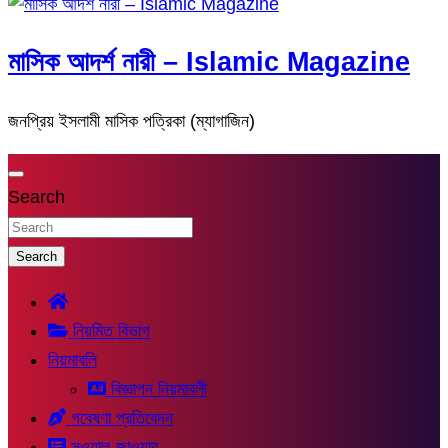
মাসিক আদর্শ নারী – Islamic Magazine
জনপ্রিয় ইসলামী মাসিক পত্রিকা (ম্যাগাজিন)
Search
Search
নিয়মিত বিভাগ
নিয়মাবলি
বিজ্ঞাপন নিয়মাবলী
গবেষণা প্রতিবেদন
সুওয়াল-জাওয়াব