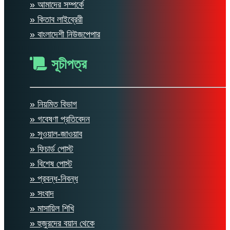
» আমাদের সম্পর্কে
» কিতাব লাইব্রেরী
» বাংলাদেশী নিউজপেপার
সূচীপত্র
» নিয়মিত বিভাগ
» গবেষণা প্রতিবেদন
» সুওয়াল-জাওয়াব
» ফিচার্ড পোস্ট
» বিশেষ পোস্ট
» প্রবন্ধ-নিবন্ধ
» সংবাদ
» মাসায়িল শিখি
» হুজুরদের বয়ান থেকে