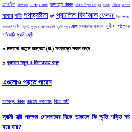
তাবলীগ
দাম্পত্য জীবন
দাম্পত্য
দাম্পত্য কলহ
দারুল উলুম দেওবন্দ
নামাজ
নসিহত
দেওবন্দ
পথভ্রষ্টতা
প্রচলিত বিদ‘আত
ফেতনা
নামায
নারী
পর্দা
ভ্রান্ত
বিয়ে
সুখী দাম্পত্যের
মসজিদ
রোযা
সমসাময়িক মাসআলা
মতবাদ
মুফতি লুৎফুর রহমান ফরায়েজী
মুফতি মনসুর
চাবিকাঠি
স্বামী-স্ত্রী
» মাদরাসা খাতুনে জান্নাত (রা.) সংক্রান্ত সকল তথ্য
»
কুরআন পড়ুন ও তিলাওয়াত শুনুন
এগুলোও পড়তে পারেন
দাম্পত্য জীবন
জায়েয-নাজায়েয
বিয়ে-শাদী
স্বামী স্ত্রী পরস্পর গোপনাঙ্গের দিকে তাকালে কি স্মৃতি শক্তি নষ্ট
হয়ে যায়?