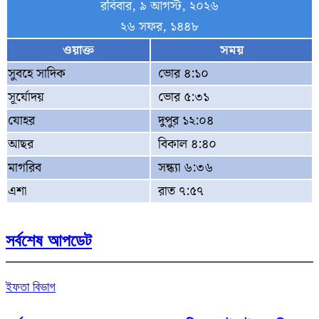
রবিবার, ৯ আগস্ট, ২০২৬
২৬ সফর, ১৪৪৮
ওয়াক্ত
সময়
সুবহে সাদিক
ভোর ৪:১০
সূর্যোদয়
ভোর ৫:৩১
যোহর
দুপুর ১২:০৪
আছর
বিকাল ৪:৪০
মাগরিব
সন্ধ্যা ৬:৩৬
এশা
রাত ৭:৫৭
সর্বশেষ আপডেট
ইফতা বিভাগ