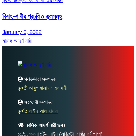
মুফতী মনসূরুল হক দা.বা. এর লেখনী
বিবাহ-শাদীর প্রচলিত ভুলসমূহ
January 3, 2022
মাসিক আদর্শ নারী
প্রতিষ্ঠাতা সম্পাদক
মুফতী আবুল হাসান শামসাবাদী
সহযোগী সম্পাদক
মুফতি সাঈদ আল হাসান
মাসিক আদর্শ নারী ভবন
১১/১, পুরানা পল্টন লাইন (এরিস্টো ফার্মার পূর্ব পাশে)