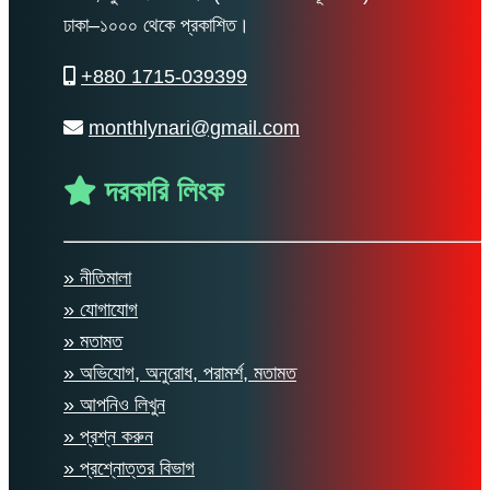
ঢাকা–১০০০ থেকে প্রকাশিত।
+880 1715-039399
monthlynari@gmail.com
দরকারি লিংক
» নীতিমালা
» যোগাযোগ
» মতামত
» অভিযোগ, অনুরোধ, পরামর্শ, মতামত
» আপনিও লিখুন
» প্রশ্ন করুন
» প্রশ্নোত্তর বিভাগ