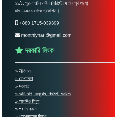
১১/১, পুরানা পল্টন লাইন (এরিস্টো ফার্মার পূর্ব পাশে)
ঢাকা–১০০০ থেকে প্রকাশিত।
+880 1715-039399
monthlynari@gmail.com
দরকারি লিংক
» নীতিমালা
» যোগাযোগ
» মতামত
» অভিযোগ, অনুরোধ, পরামর্শ, মতামত
» আপনিও লিখুন
» প্রশ্ন করুন
» প্রশ্নোত্তর বিভাগ