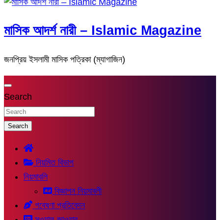
মাসিক আদর্শ নারী – Islamic Magazine
জনপ্রিয় ইসলামী মাসিক পত্রিকা (ম্যাগাজিন)
Search
Search
নিয়মিত বিভাগ
নিয়মাবলি
বিজ্ঞাপন নিয়মাবলী
গবেষণা প্রতিবেদন
সুওয়াল-জাওয়াব