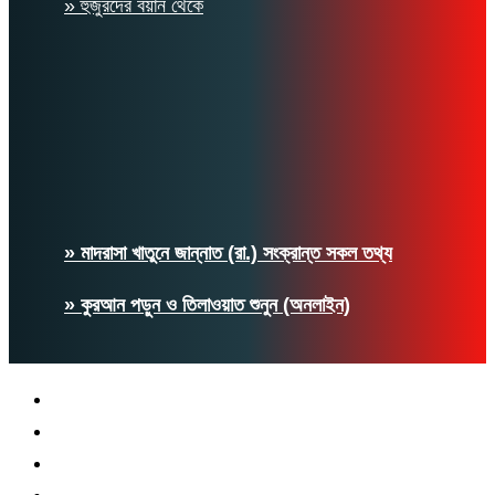
» হুজুরদের বয়ান থেকে
» মাদরাসা খাতুনে জান্নাত (রা.) সংক্রান্ত সকল তথ্য
» কুরআন পড়ুন ও তিলাওয়াত শুনুন (অনলাইন)