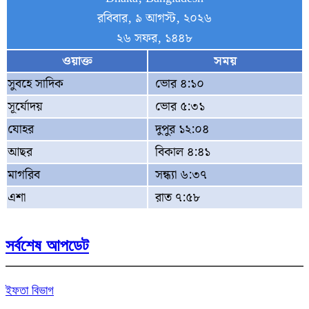
রবিবার, ৯ আগস্ট, ২০২৬
২৬ সফর, ১৪৪৮
ওয়াক্ত
সময়
সুবহে সাদিক
ভোর ৪:১০
সূর্যোদয়
ভোর ৫:৩১
যোহর
দুপুর ১২:০৪
আছর
বিকাল ৪:৪১
মাগরিব
সন্ধ্যা ৬:৩৭
এশা
রাত ৭:৫৮
সর্বশেষ আপডেট
ইফতা বিভাগ