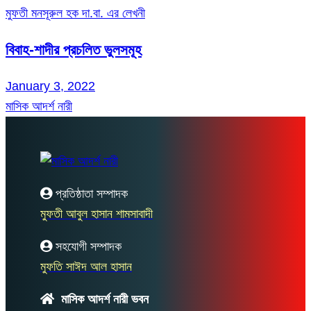
মুফতী মনসূরুল হক দা.বা. এর লেখনী
বিবাহ-শাদীর প্রচলিত ভুলসমূহ
January 3, 2022
মাসিক আদর্শ নারী
প্রতিষ্ঠাতা সম্পাদক
মুফতী আবুল হাসান শামসাবাদী
সহযোগী সম্পাদক
মুফতি সাঈদ আল হাসান
মাসিক আদর্শ নারী ভবন