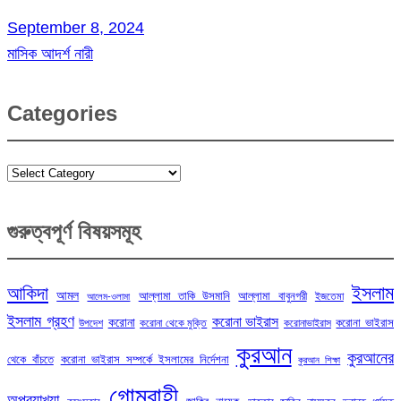
September 8, 2024
মাসিক আদর্শ নারী
Categories
Categories
গুরুত্বপূর্ণ বিষয়সমূহ
ইসলাম
আকিদা
আমল
আল্লামা তাকি উসমানি
আল্লামা বাবুনগরী
ইজতেমা
আলেম-ওলামা
ইসলাম গ্রহণ
করোনা ভাইরাস
করোনা
করোনা ভাইরাস
উপদেশ
করোনা থেকে মুক্তি
করোনাভাইরাস
কুরআন
কুরআনের
থেকে বাঁচতে
করোনা ভাইরাস সম্পর্কে ইসলামের নির্দেশনা
কুরআন শিক্ষা
গোমরাহী
অপব্যাখ্যা