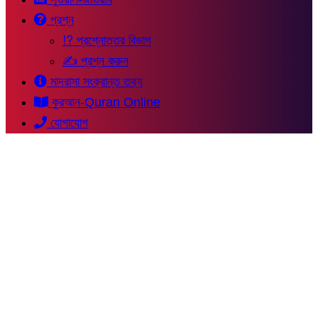
প্রশ্ন
⁉ প্রশ্নোত্তর বিভাগ
✍ প্রশ্ন করুন
মাদরাসা সংক্রান্ত তথ্য
কুরআন-Quran Online
যোগাযোগ