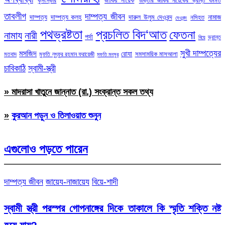
জাকির নায়েক
কুসংস্কার
ডাক্তার জাকির নায়েকের ভ্রান্ত ধর্মমত
তাবলীগ
দাম্পত্য জীবন
দাম্পত্য
দাম্পত্য কলহ
দারুল উলুম দেওবন্দ
নামাজ
নসিহত
দেওবন্দ
পথভ্রষ্টতা
প্রচলিত বিদ‘আত
ফেতনা
নামায
নারী
পর্দা
ভ্রান্ত
বিয়ে
সুখী দাম্পত্যের
মসজিদ
রোযা
সমসাময়িক মাসআলা
মতবাদ
মুফতি লুৎফুর রহমান ফরায়েজী
মুফতি মনসুর
চাবিকাঠি
স্বামী-স্ত্রী
» মাদরাসা খাতুনে জান্নাত (রা.) সংক্রান্ত সকল তথ্য
»
কুরআন পড়ুন ও তিলাওয়াত শুনুন
এগুলোও পড়তে পারেন
দাম্পত্য জীবন
জায়েয-নাজায়েয
বিয়ে-শাদী
স্বামী স্ত্রী পরস্পর গোপনাঙ্গের দিকে তাকালে কি স্মৃতি শক্তি নষ্ট