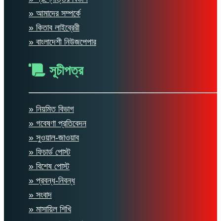
» আমাদের সম্পর্কে
» কিতাব লাইব্রেরী
» বাংলাদেশী নিউজপেপার
সূচীপত্র
» নিয়মিত বিভাগ
» গবেষণা প্রতিবেদন
» সুওয়াল-জাওয়াব
» ফিচার্ড পোস্ট
» বিশেষ পোস্ট
» প্রবন্ধ-নিবন্ধ
» সংবাদ
» মাসায়িল শিখি