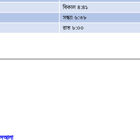
বিকাল ৪:৪১
সন্ধ্যা ৬:৩৮
রাত ৮:০০
মাসআলা