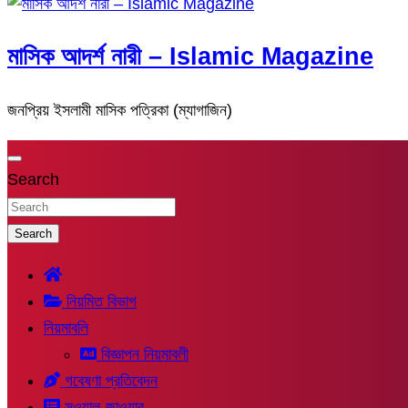
মাসিক আদর্শ নারী – Islamic Magazine
জনপ্রিয় ইসলামী মাসিক পত্রিকা (ম্যাগাজিন)
Search
Search
নিয়মিত বিভাগ
নিয়মাবলি
বিজ্ঞাপন নিয়মাবলী
গবেষণা প্রতিবেদন
সুওয়াল-জাওয়াব