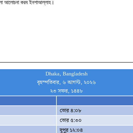
সআলা আলোচনা করব ইনশাআল্লাহ।
Dhaka, Bangladesh
বৃহস্পতিবার, ৬ আগস্ট, ২০২৬
২৩ সফর, ১৪৪৮
ভোর ৪:০৮
ভোর ৫:৩০
দুপুর ১২:০৪