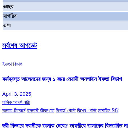
আছর
মাগরিব
এশা
সর্বশেষ আপডেট
ইফতা বিভাগ
কর্মব্যস্ত আলেমদের জন্য ১ বছর মেয়াদী অনলাইন ইফতা বিভাগ
April 3, 2025
মাসিক আদর্শ নারী
তালাক-ডিভোর্স
ইসলামী জীবনধারা
ফিচার্ড পোস্ট
বিশেষ পোস্ট
মাসায়িল শিখি
স্ত্রী কিভাবে স্বামীকে তালাক দেবে? তাফয়ীযে তালাকের বিস্তারিত 