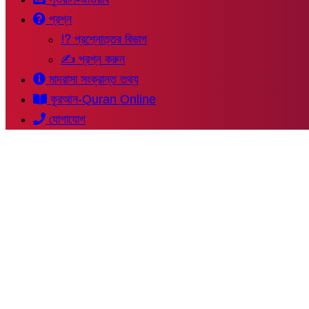
প্রশ্ন
⁉ প্রশ্নোত্তর বিভাগ
✍ প্রশ্ন করুন
মাদরাসা সংক্রান্ত তথ্য
কুরআন-Quran Online
যোগাযোগ