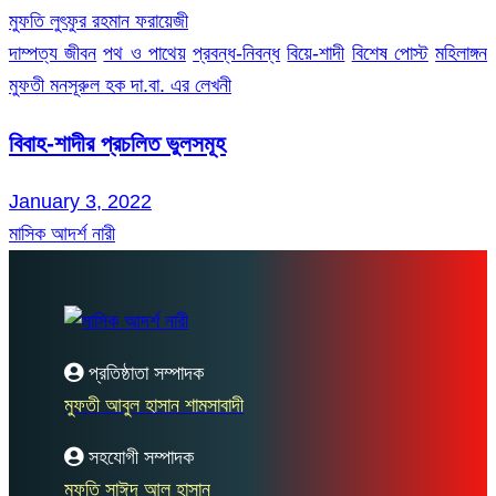
মুফতি লুৎফুর রহমান ফরায়েজী
দাম্পত্য জীবন
পথ ও পাথেয়
প্রবন্ধ-নিবন্ধ
বিয়ে-শাদী
বিশেষ পোস্ট
মহিলাঙ্গন
মুফতী মনসূরুল হক দা.বা. এর লেখনী
বিবাহ-শাদীর প্রচলিত ভুলসমূহ
January 3, 2022
মাসিক আদর্শ নারী
প্রতিষ্ঠাতা সম্পাদক
মুফতী আবুল হাসান শামসাবাদী
সহযোগী সম্পাদক
মুফতি সাঈদ আল হাসান