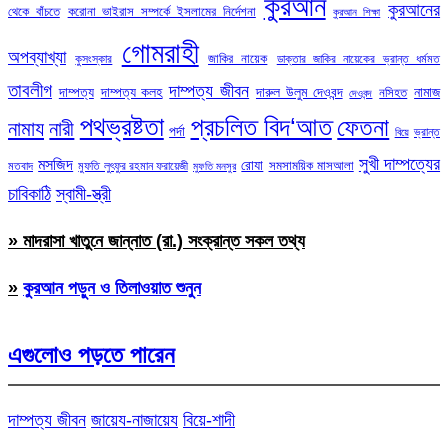
কুরআন
কুরআনের
থেকে বাঁচতে
করোনা ভাইরাস সম্পর্কে ইসলামের নির্দেশনা
কুরআন শিক্ষা
গোমরাহী
অপব্যাখ্যা
জাকির নায়েক
কুসংস্কার
ডাক্তার জাকির নায়েকের ভ্রান্ত ধর্মমত
তাবলীগ
দাম্পত্য জীবন
দাম্পত্য
দাম্পত্য কলহ
দারুল উলুম দেওবন্দ
নামাজ
নসিহত
দেওবন্দ
পথভ্রষ্টতা
প্রচলিত বিদ‘আত
ফেতনা
নামায
নারী
পর্দা
ভ্রান্ত
বিয়ে
সুখী দাম্পত্যের
মসজিদ
রোযা
সমসাময়িক মাসআলা
মতবাদ
মুফতি লুৎফুর রহমান ফরায়েজী
মুফতি মনসুর
চাবিকাঠি
স্বামী-স্ত্রী
» মাদরাসা খাতুনে জান্নাত (রা.) সংক্রান্ত সকল তথ্য
»
কুরআন পড়ুন ও তিলাওয়াত শুনুন
এগুলোও পড়তে পারেন
দাম্পত্য জীবন
জায়েয-নাজায়েয
বিয়ে-শাদী