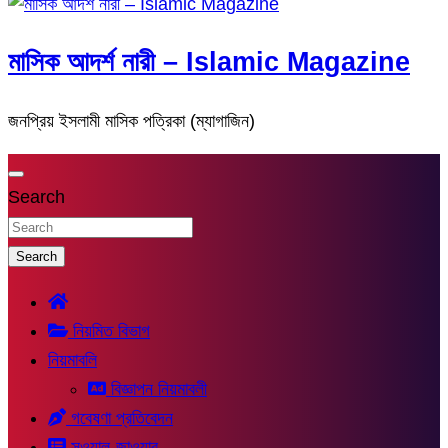
মাসিক আদর্শ নারী – Islamic Magazine
জনপ্রিয় ইসলামী মাসিক পত্রিকা (ম্যাগাজিন)
Search
Search
নিয়মিত বিভাগ
নিয়মাবলি
বিজ্ঞাপন নিয়মাবলী
গবেষণা প্রতিবেদন
সুওয়াল-জাওয়াব