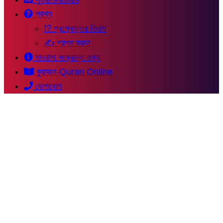
প্রশ্ন
⁉ প্রশ্নোত্তর বিভাগ
✍ প্রশ্ন করুন
মাদরাসা সংক্রান্ত তথ্য
কুরআন-Quran Online
যোগাযোগ