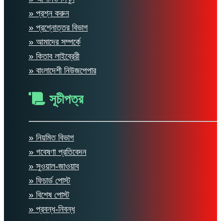
» প্রশ্ন করুন
» প্রশ্নোত্তর বিভাগ
» আমাদের সম্পর্কে
» কিতাব লাইব্রেরী
» বাংলাদেশী নিউজপেপার
সূচীপত্র
» নিয়মিত বিভাগ
» গবেষণা প্রতিবেদন
» সুওয়াল-জাওয়াব
» ফিচার্ড পোস্ট
» বিশেষ পোস্ট
» প্রবন্ধ-নিবন্ধ