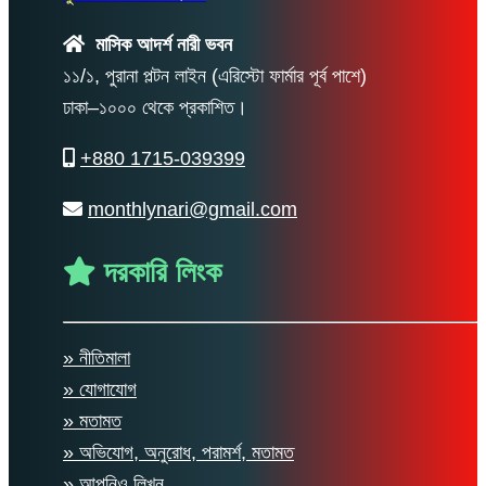
মাসিক আদর্শ নারী ভবন
১১/১, পুরানা পল্টন লাইন (এরিস্টো ফার্মার পূর্ব পাশে)
ঢাকা–১০০০ থেকে প্রকাশিত।
+880 1715-039399
monthlynari@gmail.com
দরকারি লিংক
» নীতিমালা
» যোগাযোগ
» মতামত
» অভিযোগ, অনুরোধ, পরামর্শ, মতামত
» আপনিও লিখুন