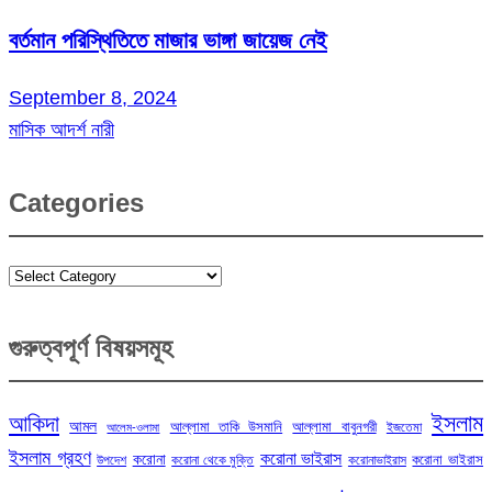
বর্তমান পরিস্থিতিতে মাজার ভাঙ্গা জায়েজ নেই
September 8, 2024
মাসিক আদর্শ নারী
Categories
Categories
গুরুত্বপূর্ণ বিষয়সমূহ
ইসলাম
আকিদা
আমল
আল্লামা তাকি উসমানি
আল্লামা বাবুনগরী
ইজতেমা
আলেম-ওলামা
ইসলাম গ্রহণ
করোনা ভাইরাস
করোনা
করোনা ভাইরাস
উপদেশ
করোনা থেকে মুক্তি
করোনাভাইরাস