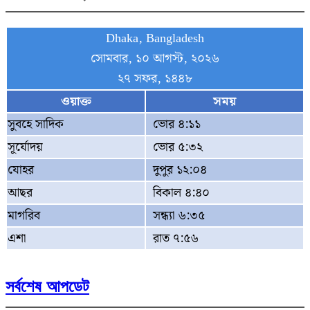
Dhaka, Bangladesh
সোমবার, ১০ আগস্ট, ২০২৬
২৭ সফর, ১৪৪৮
ওয়াক্ত
সময়
সুবহে সাদিক
ভোর ৪:১১
সূর্যোদয়
ভোর ৫:৩২
যোহর
দুপুর ১২:০৪
আছর
বিকাল ৪:৪০
মাগরিব
সন্ধ্যা ৬:৩৫
এশা
রাত ৭:৫৬
সর্বশেষ আপডেট