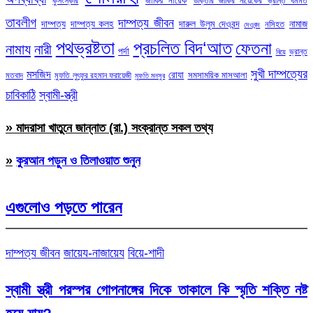
জাকির নায়েক
কুসংস্কার
ডাক্তার জাকির নায়েকের ভ্রান্ত ধর্মমত
তাবলীগ
দাম্পত্য জীবন
দাম্পত্য
দাম্পত্য কলহ
দারুল উলুম দেওবন্দ
নামাজ
নসিহত
দেওবন্দ
পথভ্রষ্টতা
প্রচলিত বিদ‘আত
ফেতনা
নামায
নারী
পর্দা
ভ্রান্ত
বিয়ে
সুখী দাম্পত্যের
মসজিদ
রোযা
সমসাময়িক মাসআলা
মতবাদ
মুফতি লুৎফুর রহমান ফরায়েজী
মুফতি মনসুর
চাবিকাঠি
স্বামী-স্ত্রী
» মাদরাসা খাতুনে জান্নাত (রা.) সংক্রান্ত সকল তথ্য
»
কুরআন পড়ুন ও তিলাওয়াত শুনুন
এগুলোও পড়তে পারেন
দাম্পত্য জীবন
জায়েয-নাজায়েয
বিয়ে-শাদী
স্বামী স্ত্রী পরস্পর গোপনাঙ্গের দিকে তাকালে কি স্মৃতি শক্তি নষ্ট