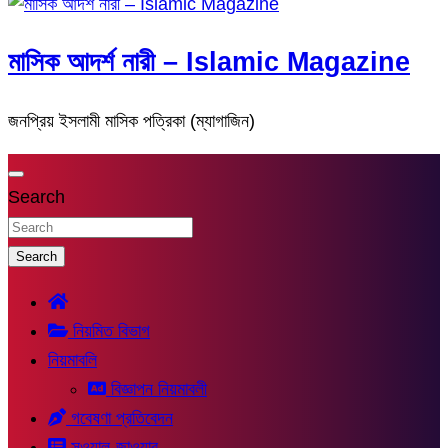
মাসিক আদর্শ নারী – Islamic Magazine
জনপ্রিয় ইসলামী মাসিক পত্রিকা (ম্যাগাজিন)
Search
Search
নিয়মিত বিভাগ
নিয়মাবলি
বিজ্ঞাপন নিয়মাবলী
গবেষণা প্রতিবেদন
সুওয়াল-জাওয়াব