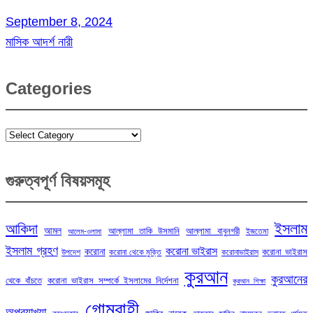
September 8, 2024
মাসিক আদর্শ নারী
Categories
Categories
গুরুত্বপূর্ণ বিষয়সমূহ
ইসলাম
আকিদা
আমল
আল্লামা তাকি উসমানি
আল্লামা বাবুনগরী
ইজতেমা
আলেম-ওলামা
ইসলাম গ্রহণ
করোনা ভাইরাস
করোনা
করোনা ভাইরাস
উপদেশ
করোনা থেকে মুক্তি
করোনাভাইরাস
কুরআন
কুরআনের
থেকে বাঁচতে
করোনা ভাইরাস সম্পর্কে ইসলামের নির্দেশনা
কুরআন শিক্ষা
গোমরাহী
অপব্যাখ্যা