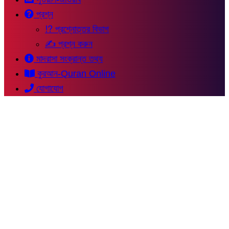
প্রশ্ন
⁉ প্রশ্নোত্তর বিভাগ
✍ প্রশ্ন করুন
মাদরাসা সংক্রান্ত তথ্য
কুরআন-Quran Online
যোগাযোগ