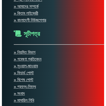
» আমাদের সম্পর্কে
» কিতাব লাইব্রেরী
» বাংলাদেশী নিউজপেপার
সূচীপত্র
» নিয়মিত বিভাগ
» গবেষণা প্রতিবেদন
» সুওয়াল-জাওয়াব
» ফিচার্ড পোস্ট
» বিশেষ পোস্ট
» প্রবন্ধ-নিবন্ধ
» সংবাদ
» মাসায়িল শিখি