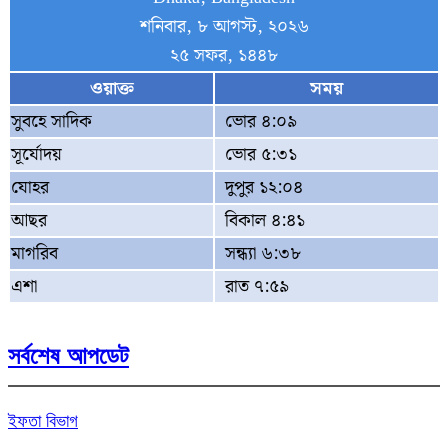
শনিবার, ৮ আগস্ট, ২০২৬
২৫ সফর, ১৪৪৮
ওয়াক্ত
সময়
সুবহে সাদিক
ভোর ৪:০৯
সূর্যোদয়
ভোর ৫:৩১
যোহর
দুপুর ১২:০৪
আছর
বিকাল ৪:৪১
মাগরিব
সন্ধ্যা ৬:৩৮
এশা
রাত ৭:৫৯
সর্বশেষ আপডেট
ইফতা বিভাগ