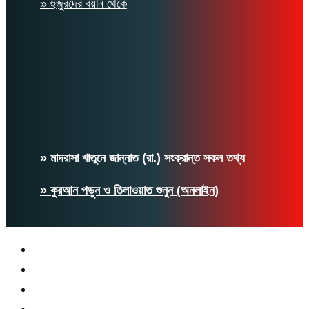
» হুজুরদের বয়ান থেকে
» মাদরাসা খাতুনে জান্নাত (রা.) সংক্রান্ত সকল তথ্য
» কুরআন পড়ুন ও তিলাওয়াত শুনুন (অনলাইন)