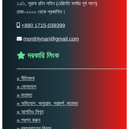
১১/১, পুরানা পল্টন লাইন (এরিস্টো ফার্মার পূর্ব পাশে)
ঢাকা–১০০০ থেকে প্রকাশিত।
+880 1715-039399
monthlynari@gmail.com
দরকারি লিংক
» নীতিমালা
» যোগাযোগ
» মতামত
» অভিযোগ, অনুরোধ, পরামর্শ, মতামত
» আপনিও লিখুন
» প্রশ্ন করুন
» প্রশ্নোত্তর বিভাগ