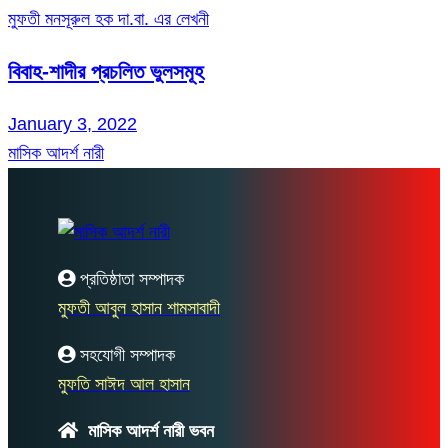
মুফতী মনসূরুল হক দা.বা. এর লেখনী
বিবাহ-শাদীর প্রচলিত ভুলসমূহ
January 3, 2022
মাসিক আদর্শ নারী
প্রতিষ্ঠাতা সম্পাদক
মুফতী আবুল হাসান শামসাবাদী
সহযোগী সম্পাদক
মুফতি সাঈদ আল হাসান
মাসিক আদর্শ নারী ভবন