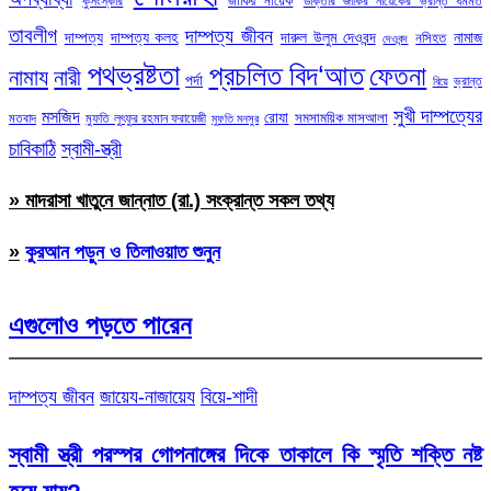
জাকির নায়েক
কুসংস্কার
ডাক্তার জাকির নায়েকের ভ্রান্ত ধর্মমত
তাবলীগ
দাম্পত্য জীবন
দাম্পত্য
দাম্পত্য কলহ
দারুল উলুম দেওবন্দ
নামাজ
নসিহত
দেওবন্দ
পথভ্রষ্টতা
প্রচলিত বিদ‘আত
ফেতনা
নামায
নারী
পর্দা
ভ্রান্ত
বিয়ে
সুখী দাম্পত্যের
মসজিদ
রোযা
সমসাময়িক মাসআলা
মতবাদ
মুফতি লুৎফুর রহমান ফরায়েজী
মুফতি মনসুর
চাবিকাঠি
স্বামী-স্ত্রী
» মাদরাসা খাতুনে জান্নাত (রা.) সংক্রান্ত সকল তথ্য
»
কুরআন পড়ুন ও তিলাওয়াত শুনুন
এগুলোও পড়তে পারেন
দাম্পত্য জীবন
জায়েয-নাজায়েয
বিয়ে-শাদী
স্বামী স্ত্রী পরস্পর গোপনাঙ্গের দিকে তাকালে কি স্মৃতি শক্তি নষ্ট