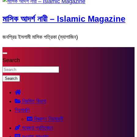
মাসিক আদর্শ নারী – Islamic Magazine
জনপ্রিয় ইসলামী মাসিক পত্রিকা (ম্যাগাজিন)
Search
Search
নিয়মিত বিভাগ
নিয়মাবলি
বিজ্ঞাপন নিয়মাবলী
গবেষণা প্রতিবেদন
সুওয়াল-জাওয়াব