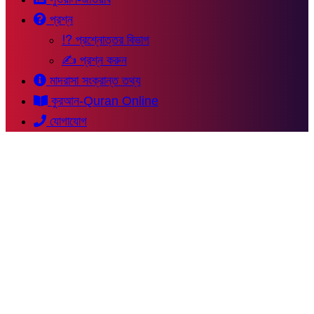
প্রশ্ন
⁉ প্রশ্নোত্তর বিভাগ
✍ প্রশ্ন করুন
মাদরাসা সংক্রান্ত তথ্য
কুরআন-Quran Online
যোগাযোগ