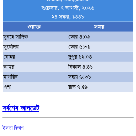
শুক্রবার, ৭ আগস্ট, ২০২৬
২৪ সফর, ১৪৪৮
ওয়াক্ত
সময়
সুবহে সাদিক
ভোর ৪:০৯
সূর্যোদয়
ভোর ৫:৩১
যোহর
দুপুর ১২:০৪
আছর
বিকাল ৪:৪১
মাগরিব
সন্ধ্যা ৬:৩৮
এশা
রাত ৭:৫৯
সর্বশেষ আপডেট
ইফতা বিভাগ