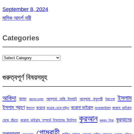
September 8, 2024
মাসিক আদর্শ নারী
Categories
Categories
গুরুত্বপূর্ণ বিষয়সমূহ
ইসলাম
আকিদা
আমল
আল্লামা তাকি উসমানি
আল্লামা বাবুনগরী
ইজতেমা
আলেম-ওলামা
ইসলাম গ্রহণ
করোনা ভাইরাস
করোনা
করোনা ভাইরাস
উপদেশ
করোনা থেকে মুক্তি
করোনাভাইরাস
কুরআন
কুরআনের
থেকে বাঁচতে
করোনা ভাইরাস সম্পর্কে ইসলামের নির্দেশনা
কুরআন শিক্ষা
গোমরাহী
অপব্যাখ্যা