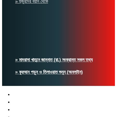
» হুজুরদের বয়ান থেকে
» মাদরাসা খাতুনে জান্নাত (রা.) সংক্রান্ত সকল তথ্য
» কুরআন পড়ুন ও তিলাওয়াত শুনুন (অনলাইন)