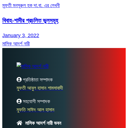
মুফতী মনসূরুল হক দা.বা. এর লেখনী
বিবাহ-শাদীর প্রচলিত ভুলসমূহ
January 3, 2022
মাসিক আদর্শ নারী
প্রতিষ্ঠাতা সম্পাদক
মুফতী আবুল হাসান শামসাবাদী
সহযোগী সম্পাদক
মুফতি সাঈদ আল হাসান
মাসিক আদর্শ নারী ভবন