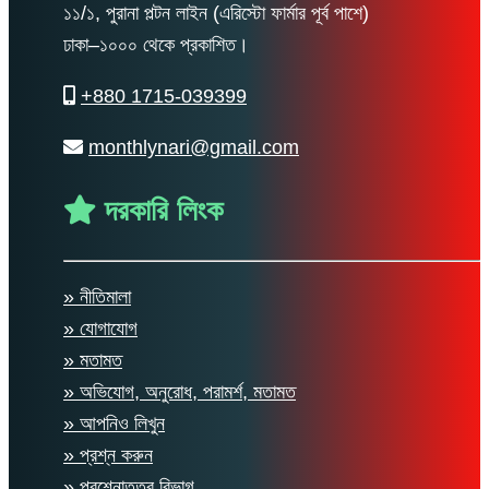
১১/১, পুরানা পল্টন লাইন (এরিস্টো ফার্মার পূর্ব পাশে)
ঢাকা–১০০০ থেকে প্রকাশিত।
+880 1715-039399
monthlynari@gmail.com
দরকারি লিংক
» নীতিমালা
» যোগাযোগ
» মতামত
» অভিযোগ, অনুরোধ, পরামর্শ, মতামত
» আপনিও লিখুন
» প্রশ্ন করুন
» প্রশ্নোত্তর বিভাগ