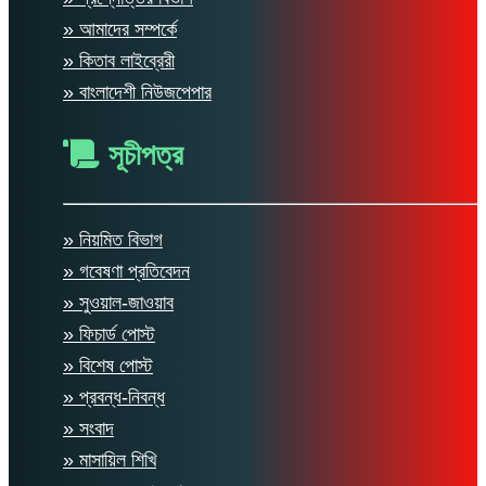
» আমাদের সম্পর্কে
» কিতাব লাইব্রেরী
» বাংলাদেশী নিউজপেপার
সূচীপত্র
» নিয়মিত বিভাগ
» গবেষণা প্রতিবেদন
» সুওয়াল-জাওয়াব
» ফিচার্ড পোস্ট
» বিশেষ পোস্ট
» প্রবন্ধ-নিবন্ধ
» সংবাদ
» মাসায়িল শিখি