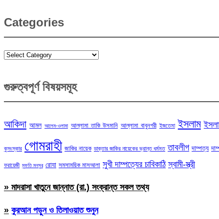
Categories
Categories
গুরুত্বপূর্ণ বিষয়সমূহ
ইসলাম
আকিদা
ইসলা
আমল
আল্লামা তাকি উসমানি
আল্লামা বাবুনগরী
ইজতেমা
আলেম-ওলামা
গোমরাহী
তাবলীগ
দাম্পত্য
দাম
জাকির নায়েক
কুসংস্কার
ডাক্তার জাকির নায়েকের ভ্রান্ত ধর্মমত
সুখী দাম্পত্যের চাবিকাঠি
স্বামী-স্ত্রী
রোযা
সমসাময়িক মাসআলা
ফরায়েজী
মুফতি মনসুর
» মাদরাসা খাতুনে জান্নাত (রা.) সংক্রান্ত সকল তথ্য
»
কুরআন পড়ুন ও তিলাওয়াত শুনুন