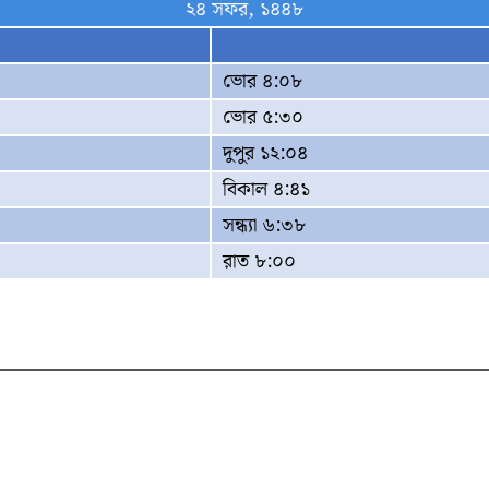
২৪ সফর, ১৪৪৮
ভোর ৪:০৮
ভোর ৫:৩০
দুপুর ১২:০৪
বিকাল ৪:৪১
সন্ধ্যা ৬:৩৮
রাত ৮:০০