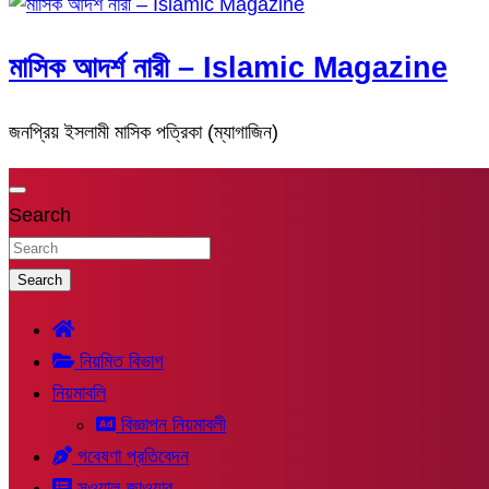
মাসিক আদর্শ নারী – Islamic Magazine
জনপ্রিয় ইসলামী মাসিক পত্রিকা (ম্যাগাজিন)
Search
Search
নিয়মিত বিভাগ
নিয়মাবলি
বিজ্ঞাপন নিয়মাবলী
গবেষণা প্রতিবেদন
সুওয়াল-জাওয়াব