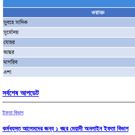
ওয়াক্ত
সুবহে সাদিক
সূর্যোদয়
যোহর
আছর
মাগরিব
এশা
সর্বশেষ আপডেট
ইফতা বিভাগ
কর্মব্যস্ত আলেমদের জন্য ১ বছর মেয়াদী অনলাইন ইফতা বিভাগ