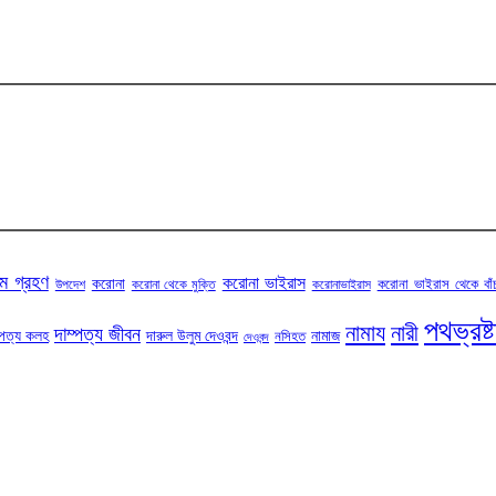
ম গ্রহণ
করোনা ভাইরাস
করোনা
করোনা ভাইরাস থেকে বাঁ
উপদেশ
করোনা থেকে মুক্তি
করোনাভাইরাস
পথভ্রষ্
নামায
নারী
দাম্পত্য জীবন
্পত্য কলহ
দারুল উলুম দেওবন্দ
নামাজ
নসিহত
দেওবন্দ