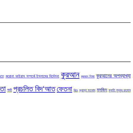
কুরআন
কুরআনের অপব্যাখ্যা
চতে
করোনা ভাইরাস সম্পর্কে ইসলামের নির্দেশনা
কুরআন শিক্ষা
টতা
প্রচলিত বিদ‘আত
ফেতনা
মসজিদ
পর্দা
ভ্রান্ত মতবাদ
মুফতি লুৎফুর রহমান
বিয়ে