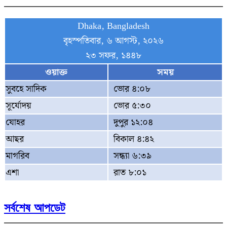
Dhaka, Bangladesh
বৃহস্পতিবার, ৬ আগস্ট, ২০২৬
২৩ সফর, ১৪৪৮
ওয়াক্ত
সময়
সুবহে সাদিক
ভোর ৪:০৮
সূর্যোদয়
ভোর ৫:৩০
যোহর
দুপুর ১২:০৪
আছর
বিকাল ৪:৪২
মাগরিব
সন্ধ্যা ৬:৩৯
এশা
রাত ৮:০১
সর্বশেষ আপডেট