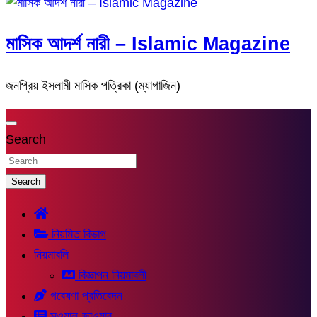
মাসিক আদর্শ নারী – Islamic Magazine
জনপ্রিয় ইসলামী মাসিক পত্রিকা (ম্যাগাজিন)
Search
Search
নিয়মিত বিভাগ
নিয়মাবলি
বিজ্ঞাপন নিয়মাবলী
গবেষণা প্রতিবেদন
সুওয়াল-জাওয়াব