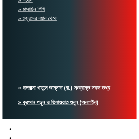
» সংবাদ
» মাসায়িল শিখি
» হুজুরদের বয়ান থেকে
» মাদরাসা খাতুনে জান্নাত (রা.) সংক্রান্ত সকল তথ্য
» কুরআন পড়ুন ও তিলাওয়াত শুনুন (অনলাইন)