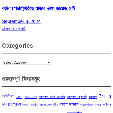
বর্তমান পরিস্থিতিতে মাজার ভাঙ্গা জায়েজ নেই
September 8, 2024
মাসিক আদর্শ নারী
Categories
Categories
গুরুত্বপূর্ণ বিষয়সমূহ
ইসলাম
আকিদা
আমল
আল্লামা তাকি উসমানি
আল্লামা বাবুনগরী
ইজতেমা
আলেম-ওলামা
ইসলাম গ্রহণ
করোনা ভাইরাস
করোনা
করোনা ভাইরাস
উপদেশ
করোনা থেকে মুক্তি
করোনাভাইরাস