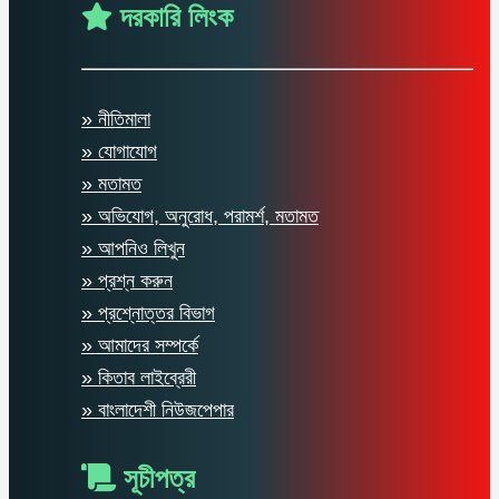
দরকারি লিংক
» নীতিমালা
» যোগাযোগ
» মতামত
» অভিযোগ, অনুরোধ, পরামর্শ, মতামত
» আপনিও লিখুন
» প্রশ্ন করুন
» প্রশ্নোত্তর বিভাগ
» আমাদের সম্পর্কে
» কিতাব লাইব্রেরী
» বাংলাদেশী নিউজপেপার
সূচীপত্র