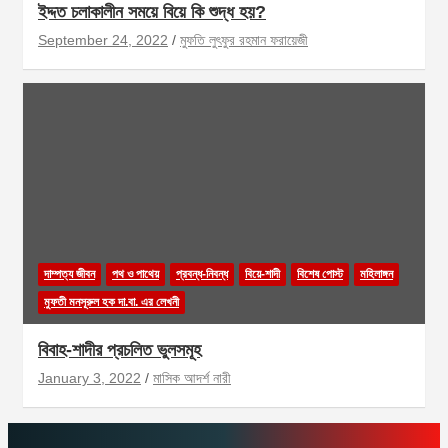
ইদ্দত চলাকালীন সময়ে বিয়ে কি শুদ্ধ হয়?
September 24, 2022
মুফতি লুৎফুর রহমান ফরায়েজী
দাম্পত্য জীবন
পথ ও পাথেয়
প্রবন্ধ-নিবন্ধ
বিয়ে-শাদী
বিশেষ পোস্ট
মহিলাঙ্গন
মুফতী মনসূরুল হক দা.বা. এর লেখনী
বিবাহ-শাদীর প্রচলিত ভুলসমূহ
January 3, 2022
মাসিক আদর্শ নারী