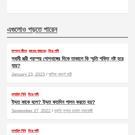
এগুলোও পড়তে পারেন
দাম্পত্য জীবন
জায়েয-নাজায়েয
বিয়ে-শাদী
স্বামী স্ত্রী পরস্পর গোপনাঙ্গের দিকে তাকালে কি স্মৃতি শক্তি নষ্ট হয়ে
যায়?
January 23, 2023
মাসিক আদর্শ নারী
মাসায়িল শিখি
বিয়ে-শাদী
ইদ্দত কাকে বলে? ইদ্দত কতদিন পালন করতে হয়?
September 27, 2022
মুফতি লুৎফুর রহমান ফরায়েজী
মাসায়িল শিখি
বিয়ে-শাদী