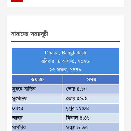
r
c
h
নামাযের সময়সূচী
Dhaka, Bangladesh
রবিবার, ৯ আগস্ট, ২০২৬
২৬ সফর, ১৪৪৮
ওয়াক্ত
সময়
সুবহে সাদিক
ভোর ৪:১০
সূর্যোদয়
ভোর ৫:৩১
যোহর
দুপুর ১২:০৪
আছর
বিকাল ৪:৪১
মাগরিব
সন্ধ্যা ৬:৩৭