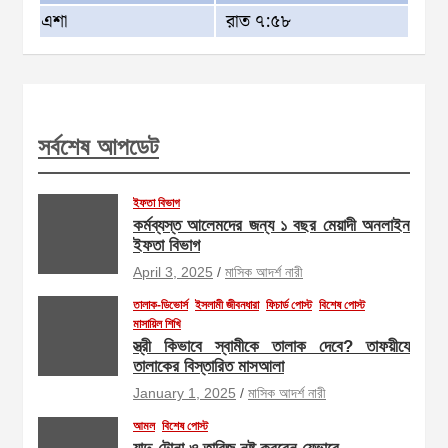
এশা
রাত ৭:৫৮
সর্বশেষ আপডেট
ইফতা বিভাগ
কর্মব্যস্ত আলেমদের জন্য ১ বছর মেয়াদী অনলাইন
ইফতা বিভাগ
April 3, 2025
মাসিক আদর্শ নারী
তালাক-ডিভোর্স
ইসলামী জীবনধারা
ফিচার্ড পোস্ট
বিশেষ পোস্ট
মাসায়িল শিখি
স্ত্রী কিভাবে স্বামীকে তালাক দেবে? তাফয়ীযে
তালাকের বিস্তারিত মাসআলা
January 1, 2025
মাসিক আদর্শ নারী
আমল
বিশেষ পোস্ট