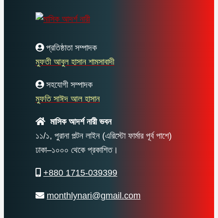
প্রতিষ্ঠাতা সম্পাদক
মুফতী আবুল হাসান শামসাবাদী
সহযোগী সম্পাদক
মুফতি সাঈদ আল হাসান
মাসিক আদর্শ নারী ভবন
১১/১, পুরানা পল্টন লাইন (এরিস্টো ফার্মার পূর্ব পাশে)
ঢাকা–১০০০ থেকে প্রকাশিত।
+880 1715-039399
monthlynari@gmail.com