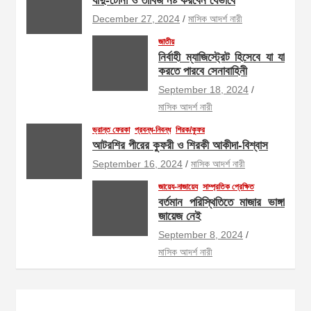
যাদু-টোনা ও তাবিজ নষ্ট করবেন যেভাবে
December 27, 2024
মাসিক আদর্শ নারী
জাতীয়
নির্বাহী ম্যাজিস্ট্রেট হিসেবে যা যা
করতে পারবে সেনাবাহিনী
September 18, 2024
মাসিক আদর্শ নারী
ভ্রান্ত ফেরকা
প্রবন্ধ-নিবন্ধ
শিরক/কুফর
আটরশির পীরের কুফরী ও শিরকী আকীদা-বিশ্বাস
September 16, 2024
মাসিক আদর্শ নারী
জায়েয-নাজায়েয
সাম্প্রতিক প্রেক্ষিত
বর্তমান পরিস্থিতিতে মাজার ভাঙ্গা
জায়েজ নেই
September 8, 2024
মাসিক আদর্শ নারী