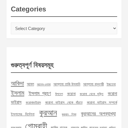
Categories
Categories
গুরুত্বপূর্ণ বিষয়সমূহ
আকিদা
আমল
আল্লামা তাকি উসমানি
আল্লামা বাবুনগরী
ইজতেমা
আলেম-ওলামা
ইসলাম
ইসলাম গ্রহণ
করোনা
করোনা
উপদেশ
করোনা থেকে মুক্তি
ভাইরাস
করোনা ভাইরাস থেকে বাঁচতে
করোনা ভাইরাস সম্পর্কে
করোনাভাইরাস
কুরআন
কুরআনের অপব্যাখ্যা
ইসলামের নির্দেশনা
কুরআন শিক্ষা
গোমরাহী
জাকির নায়েক
কুসংস্কার
ডাক্তার জাকির নায়েকের ভ্রান্ত ধর্মমত