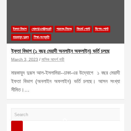
ইফতা বিভাগ
ঘোষণা/এনাউন্সমেন্ট
প্রবন্ধ-নিবন্ধ
ফিচার্ড পোস্ট
বিশেষ পোস্ট
মারকাযুদ দুরুস
শিক্ষা-সংস্কৃতি
ইফতা বিভাগ (১ বছর মেয়াদী অনলাইন অফলাইন) ভর্তি চলছে
March 3, 2023
মাসিক আদর্শ নারী
মারকাযুদ দুরূস আল-ইসলামিয়া--ঢাকা-এর উদ্যোগে ১ বছর মেয়াদী
ইফতা বিভাগ (অনলাইন অফলাইন) ভর্তি চলছে। আসন সংখ্যা
সীমিত।…
S
e
a