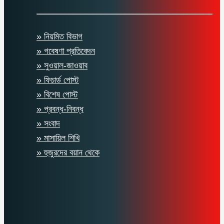
» নিয়মিত বিভাগ
» গবেষণা প্রতিবেদন
» সুওয়াল-জাওয়াব
» ফিচার্ড পোস্ট
» বিশেষ পোস্ট
» প্রবন্ধ-নিবন্ধ
» সংবাদ
» মাসায়িল শিখি
» হুজুরদের বয়ান থেকে