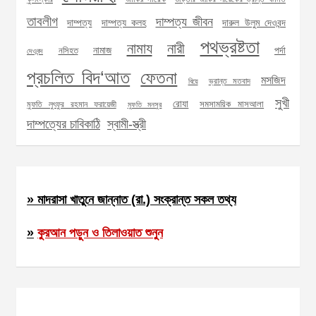
তাবলীগ
দাম্পত্য জীবন
দাম্পত্য
দাম্পত্য কলহ
দারুল উলুম দেওবন্দ
পথভ্রষ্টতা
নামায
নারী
নামাজ
পর্দা
নসিহত
দেওবন্দ
প্রচলিত বিদ‘আত
ফেতনা
মসজিদ
ভ্রান্ত মতবাদ
বিয়ে
সুখী
রোযা
সমসাময়িক মাসআলা
মুফতি লুৎফুর রহমান ফরায়েজী
মুফতি মনসুর
দাম্পত্যের চাবিকাঠি
স্বামী-স্ত্রী
» মাদরাসা খাতুনে জান্নাত (রা.) সংক্রান্ত সকল তথ্য
»
কুরআন পড়ুন ও তিলাওয়াত শুনুন