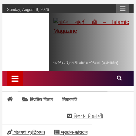
Skip
Sunday, August 9, 2026
to
content
মাসিক আদর্শ নারী –
Islamic Magazine
জনপ্রিয় ইসলামী মাসিক পত্রিকা (ম্যাগাজিন)
নিয়মিত বিভাগ
নিয়মাবলি
বিজ্ঞাপন নিয়মাবলী
গবেষণা প্রতিবেদন
সুওয়াল-জাওয়াব