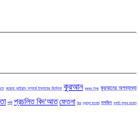
কুরআন
কুরআনের অপব্যাখ্যা
চতে
করোনা ভাইরাস সম্পর্কে ইসলামের নির্দেশনা
কুরআন শিক্ষা
টতা
প্রচলিত বিদ‘আত
ফেতনা
মসজিদ
পর্দা
ভ্রান্ত মতবাদ
মুফতি লুৎফুর রহমান
বিয়ে