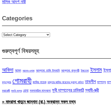
মাসিক আদর্শ নারী
Categories
Categories
গুরুত্বপূর্ণ বিষয়সমূহ
ইসলাম
আকিদা
ইসলা
আমল
আল্লামা তাকি উসমানি
আল্লামা বাবুনগরী
ইজতেমা
আলেম-ওলামা
গোমরাহী
তাবলীগ
দাম্পত্য
দাম
জাকির নায়েক
কুসংস্কার
ডাক্তার জাকির নায়েকের ভ্রান্ত ধর্মমত
সুখী দাম্পত্যের চাবিকাঠি
স্বামী-স্ত্রী
রোযা
সমসাময়িক মাসআলা
ফরায়েজী
মুফতি মনসুর
» মাদরাসা খাতুনে জান্নাত (রা.) সংক্রান্ত সকল তথ্য