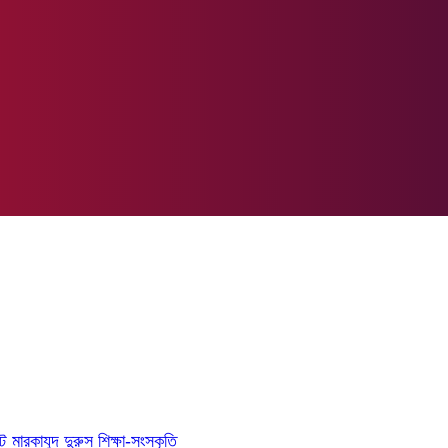
্ট
মারকাযুদ দুরুস
শিক্ষা-সংস্কৃতি