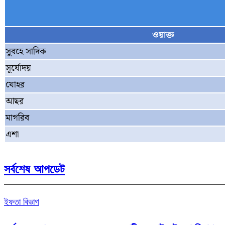
ওয়াক্ত
সুবহে সাদিক
সূর্যোদয়
যোহর
আছর
মাগরিব
এশা
সর্বশেষ আপডেট
ইফতা বিভাগ