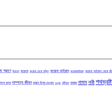
ম গ্রহণ
করোনা ভাইরাস
করোনা
করোনা ভাইরাস থেকে বাঁ
উপদেশ
করোনা থেকে মুক্তি
করোনাভাইরাস
পথভ্রষ্
নামায
নারী
দাম্পত্য জীবন
্পত্য কলহ
দারুল উলুম দেওবন্দ
নামাজ
নসিহত
দেওবন্দ