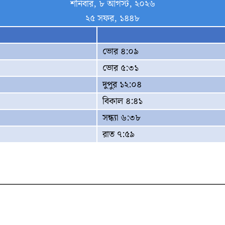
শনিবার, ৮ আগস্ট, ২০২৬
২৫ সফর, ১৪৪৮
ভোর ৪:০৯
ভোর ৫:৩১
দুপুর ১২:০৪
বিকাল ৪:৪১
সন্ধ্যা ৬:৩৮
রাত ৭:৫৯