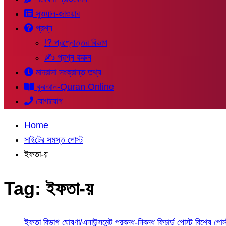
সুওয়াল-জাওয়াব
প্রশ্ন
⁉ প্রশ্নোত্তর বিভাগ
✍ প্রশ্ন করুন
মাদরাসা সংক্রান্ত তথ্য
কুরআন-Quran Online
যোগাযোগ
Home
সাইটের সমস্ত পোস্ট
ইফতা-য়
Tag:
ইফতা-য়
ইফতা বিভাগ
ঘোষণা/এনাউন্সমেন্ট
প্রবন্ধ-নিবন্ধ
ফিচার্ড পোস্ট
বিশেষ পোস